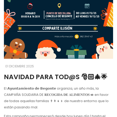
01 DICIEMBRE 2025
NAVIDAD PARA TOD@S 🎅🏻🎄🌟
El 𝗔𝘆𝘂𝗻𝘁𝗮𝗺𝗶𝗲𝗻𝘁𝗼 𝗱𝗲 𝗕𝗲𝗴𝗼𝗻𝘁𝗲 organiza, un año más, la
CAMPAÑA SOLIDARIA DE 𝐑𝐄𝐂𝐎𝐆𝐈𝐃𝐀 𝐃𝐄 𝐀𝐋𝐈𝐌𝐄𝐍𝐓𝐎𝐒 🥪 en favor
de todas aquellas familias 👨‍👩‍👧‍👦 de nuestro entorno que lo
están pasando mal.
Esta campaña permanecerá desde hoy lunes día 1 hasta el