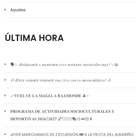
Ayudas
ÚLTIMA HORA
🗣️✨ ¡Aʏúᴅᴀɴᴏs ᴀ ᴍᴀɴᴛᴇɴᴇʀ ᴠɪᴠᴀ ɴᴜᴇsᴛʀᴀ ᴛʀᴀᴅɪᴄɪóɴ ᴏʀᴀʟ! ✨📖
🎶 ¡Esᴛᴇ ᴠɪᴇʀɴᴇs ᴛᴇɴᴇᴍᴏs ᴜɴᴀ ᴄɪᴛᴀ ᴄᴏɴ ʟᴀ ᴍᴇᴊᴏʀ ᴍúsɪᴄᴀ! 🎶
🪄𝐕𝐔𝐄𝐋𝐕𝐄 𝐋𝐀 𝐌𝐀𝐆𝐈𝐀 𝐀 𝐁𝐀𝐀𝐌𝐎𝐍𝐃𝐄 🎩✨
𝐏𝐑𝐎𝐆𝐑𝐀𝐌𝐀 𝐃𝐄 𝐀𝐂𝐓𝐈𝐕𝐈𝐃𝐀𝐃𝐄𝐒 𝐒𝐎𝐂𝐈𝐎𝐂𝐔𝐋𝐓𝐔𝐑𝐀𝐋𝐄𝐒 𝐘
𝐃𝐄𝐏𝐎𝐑𝐓𝐈𝐕𝐀𝐒 𝟐𝟎𝟐𝟔/𝟐𝟎𝟐𝟕 🏀🏊‍♀️🧘‍♀️🎭🎨🎺🎲🤸
¡AYER MARCHAMOS DE EXCURSIÓN 🚌 A LA FIESTA DEL ALBARIÑO