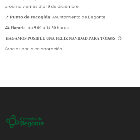
próximo viernes día 19 de diciembre.
📍 𝗣𝘂𝗻𝘁𝗼 𝗱𝗲 𝗿𝗲𝗰𝗼𝗴𝗶𝗱𝗮: Ayuntamiento de Begonte.
🕰 𝐇𝐨𝐫𝐚𝐫𝐢𝐨: de 𝟗.𝟎𝟎 a 𝟏𝟒.𝟑𝟎 horas.
¡𝐇𝐀𝐆𝐀𝐌𝐎𝐒 𝐏𝐎𝐒𝐈𝐁𝐋𝐄 𝐔𝐍𝐀 𝐅𝐄𝐋𝐈𝐙 𝐍𝐀𝐕𝐈𝐃𝐀𝐃 𝐏𝐀𝐑𝐀 𝐓𝐎𝐃@𝐒! 😊
Gracias por la colaboración.