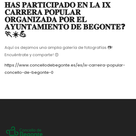
𝐇𝐀𝐒 𝐏𝐀𝐑𝐓𝐈𝐂𝐈𝐏𝐀𝐃𝐎 𝐄𝐍 𝐋𝐀 𝐈𝐗
𝐂𝐀𝐑𝐑𝐄𝐑𝐀 𝐏𝐎𝐏𝐔𝐋𝐀𝐑
𝐎𝐑𝐆𝐀𝐍𝐈𝐙𝐀𝐃𝐀 𝐏𝐎𝐑 𝐄𝐋
𝐀𝐘𝐔𝐍𝐓𝐀𝐌𝐈𝐄𝐍𝐓𝐎 𝐃𝐄 𝐁𝐄𝐆𝐎𝐍𝐓𝐄❓
🏃☀️💪
Aquí os dejamos una amplia galería de fotografías 📷!
Encuéntrate y comparte! 😍
https://www.concellodebegonte.es/es/ix-carreira-popular-
concello-de-begonte-0