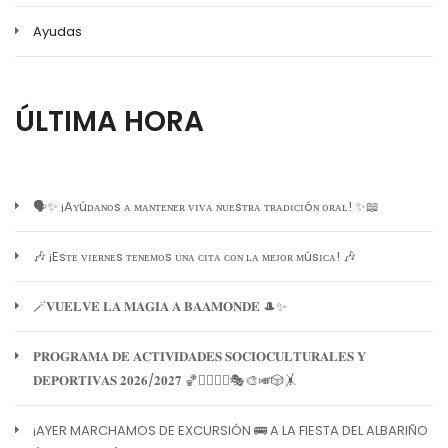
Ayudas
ÚLTIMA HORA
🗣️✨ ¡Aʏúᴅᴀɴᴏs ᴀ ᴍᴀɴᴛᴇɴᴇʀ ᴠɪᴠᴀ ɴᴜᴇsᴛʀᴀ ᴛʀᴀᴅɪᴄɪóɴ ᴏʀᴀʟ! ✨📖
🎶 ¡Esᴛᴇ ᴠɪᴇʀɴᴇs ᴛᴇɴᴇᴍᴏs ᴜɴᴀ ᴄɪᴛᴀ ᴄᴏɴ ʟᴀ ᴍᴇᴊᴏʀ ᴍúsɪᴄᴀ! 🎶
🪄𝐕𝐔𝐄𝐋𝐕𝐄 𝐋𝐀 𝐌𝐀𝐆𝐈𝐀 𝐀 𝐁𝐀𝐀𝐌𝐎𝐍𝐃𝐄 🎩✨
𝐏𝐑𝐎𝐆𝐑𝐀𝐌𝐀 𝐃𝐄 𝐀𝐂𝐓𝐈𝐕𝐈𝐃𝐀𝐃𝐄𝐒 𝐒𝐎𝐂𝐈𝐎𝐂𝐔𝐋𝐓𝐔𝐑𝐀𝐋𝐄𝐒 𝐘
𝐃𝐄𝐏𝐎𝐑𝐓𝐈𝐕𝐀𝐒 𝟐𝟎𝟐𝟔/𝟐𝟎𝟐𝟕 🏀🏊‍♀️🧘‍♀️🎭🎨🎺🎲🤸
¡AYER MARCHAMOS DE EXCURSIÓN 🚌 A LA FIESTA DEL ALBARIÑO