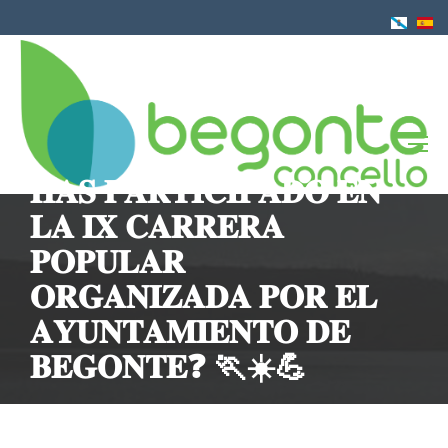
Pasar
al
contenido
principal
𝐇𝐀𝐒 𝐏𝐀𝐑𝐓𝐈𝐂𝐈𝐏𝐀𝐃𝐎 𝐄𝐍
𝐋𝐀 𝐈𝐗 𝐂𝐀𝐑𝐑𝐄𝐑𝐀
𝐏𝐎𝐏𝐔𝐋𝐀𝐑
𝐎𝐑𝐆𝐀𝐍𝐈𝐙𝐀𝐃𝐀 𝐏𝐎𝐑 𝐄𝐋
𝐀𝐘𝐔𝐍𝐓𝐀𝐌𝐈𝐄𝐍𝐓𝐎 𝐃𝐄
𝐁𝐄𝐆𝐎𝐍𝐓𝐄❓ 🏃☀️💪