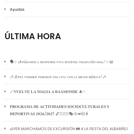
Ayudas
ÚLTIMA HORA
🗣️✨ ¡Aʏúᴅᴀɴᴏs ᴀ ᴍᴀɴᴛᴇɴᴇʀ ᴠɪᴠᴀ ɴᴜᴇsᴛʀᴀ ᴛʀᴀᴅɪᴄɪóɴ ᴏʀᴀʟ! ✨📖
🎶 ¡Esᴛᴇ ᴠɪᴇʀɴᴇs ᴛᴇɴᴇᴍᴏs ᴜɴᴀ ᴄɪᴛᴀ ᴄᴏɴ ʟᴀ ᴍᴇᴊᴏʀ ᴍúsɪᴄᴀ! 🎶
🪄𝐕𝐔𝐄𝐋𝐕𝐄 𝐋𝐀 𝐌𝐀𝐆𝐈𝐀 𝐀 𝐁𝐀𝐀𝐌𝐎𝐍𝐃𝐄 🎩✨
𝐏𝐑𝐎𝐆𝐑𝐀𝐌𝐀 𝐃𝐄 𝐀𝐂𝐓𝐈𝐕𝐈𝐃𝐀𝐃𝐄𝐒 𝐒𝐎𝐂𝐈𝐎𝐂𝐔𝐋𝐓𝐔𝐑𝐀𝐋𝐄𝐒 𝐘
𝐃𝐄𝐏𝐎𝐑𝐓𝐈𝐕𝐀𝐒 𝟐𝟎𝟐𝟔/𝟐𝟎𝟐𝟕 🏀🏊‍♀️🧘‍♀️🎭🎨🎺🎲🤸
¡AYER MARCHAMOS DE EXCURSIÓN 🚌 A LA FIESTA DEL ALBARIÑO