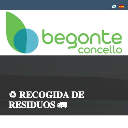
Pasar
al
contenido
principal
♻️ 𝐑𝐄𝐂𝐎𝐆𝐈𝐃𝐀 𝐃𝐄
𝐑𝐄𝐒𝐈𝐃𝐔𝐎𝐒 🚛