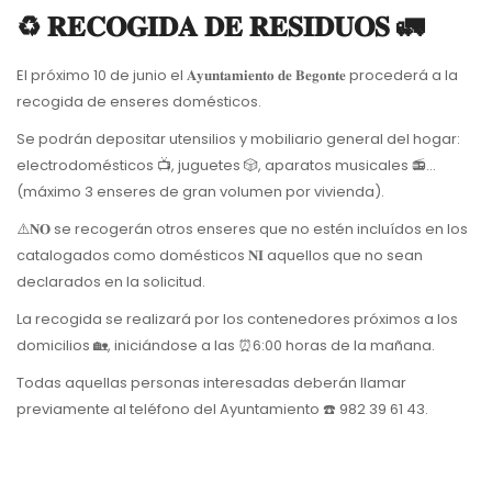
♻️ 𝐑𝐄𝐂𝐎𝐆𝐈𝐃𝐀 𝐃𝐄 𝐑𝐄𝐒𝐈𝐃𝐔𝐎𝐒 🚛
El próximo 10 de junio el 𝐀𝐲𝐮𝐧𝐭𝐚𝐦𝐢𝐞𝐧𝐭𝐨 𝐝𝐞 𝐁𝐞𝐠𝐨𝐧𝐭𝐞 procederá a la
recogida de enseres domésticos.
Se podrán depositar utensilios y mobiliario general del hogar:
electrodomésticos 📺, juguetes 🎲, aparatos musicales 📻...
(máximo 3 enseres de gran volumen por vivienda).
⚠️𝐍𝐎 se recogerán otros enseres que no estén incluídos en los
catalogados como domésticos 𝐍𝐈 aquellos que no sean
declarados en la solicitud.
La recogida se realizará por los contenedores próximos a los
domicilios 🏡, iniciándose a las ⏰6:00 horas de la mañana.
Todas aquellas personas interesadas deberán llamar
previamente al teléfono del Ayuntamiento ☎️ 982 39 61 43.