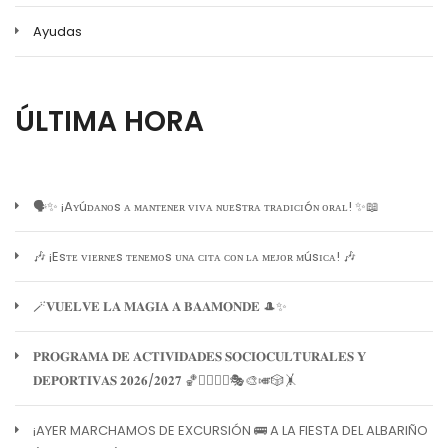
Ayudas
ÚLTIMA HORA
🗣️✨ ¡Aʏúᴅᴀɴᴏs ᴀ ᴍᴀɴᴛᴇɴᴇʀ ᴠɪᴠᴀ ɴᴜᴇsᴛʀᴀ ᴛʀᴀᴅɪᴄɪóɴ ᴏʀᴀʟ! ✨📖
🎶 ¡Esᴛᴇ ᴠɪᴇʀɴᴇs ᴛᴇɴᴇᴍᴏs ᴜɴᴀ ᴄɪᴛᴀ ᴄᴏɴ ʟᴀ ᴍᴇᴊᴏʀ ᴍúsɪᴄᴀ! 🎶
🪄𝐕𝐔𝐄𝐋𝐕𝐄 𝐋𝐀 𝐌𝐀𝐆𝐈𝐀 𝐀 𝐁𝐀𝐀𝐌𝐎𝐍𝐃𝐄 🎩✨
𝐏𝐑𝐎𝐆𝐑𝐀𝐌𝐀 𝐃𝐄 𝐀𝐂𝐓𝐈𝐕𝐈𝐃𝐀𝐃𝐄𝐒 𝐒𝐎𝐂𝐈𝐎𝐂𝐔𝐋𝐓𝐔𝐑𝐀𝐋𝐄𝐒 𝐘
𝐃𝐄𝐏𝐎𝐑𝐓𝐈𝐕𝐀𝐒 𝟐𝟎𝟐𝟔/𝟐𝟎𝟐𝟕 🏀🏊‍♀️🧘‍♀️🎭🎨🎺🎲🤸
¡AYER MARCHAMOS DE EXCURSIÓN 🚌 A LA FIESTA DEL ALBARIÑO