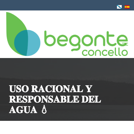
Pasar
al
contenido
principal
𝐔𝐒𝐎 𝐑𝐀𝐂𝐈𝐎𝐍𝐀𝐋 𝐘
𝐑𝐄𝐒𝐏𝐎𝐍𝐒𝐀𝐁𝐋𝐄 𝐃𝐄𝐋
𝐀𝐆𝐔𝐀 💧