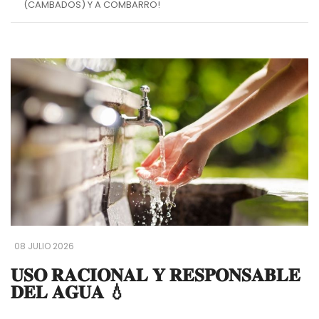
(CAMBADOS) Y A COMBARRO!
08 JULIO 2026
𝐔𝐒𝐎 𝐑𝐀𝐂𝐈𝐎𝐍𝐀𝐋 𝐘 𝐑𝐄𝐒𝐏𝐎𝐍𝐒𝐀𝐁𝐋𝐄
𝐃𝐄𝐋 𝐀𝐆𝐔𝐀 💧