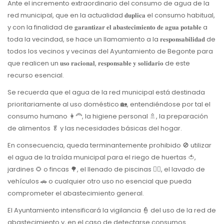
Ante el incremento extraordinario del consumo de agua de la
red municipal, que en la actualidad 𝐝𝐮𝐩𝐥𝐢𝐜𝐚 el consumo habitual,
y con la finalidad de 𝐠𝐚𝐫𝐚𝐧𝐭𝐢𝐳𝐚𝐫 𝐞𝐥 𝐚𝐛𝐚𝐬𝐭𝐞𝐜𝐢𝐦𝐢𝐞𝐧𝐭𝐨 𝐝𝐞 𝐚𝐠𝐮𝐚 𝐩𝐨𝐭𝐚𝐛𝐥𝐞 a
toda la vecindad, se hace un llamamiento a la 𝐫𝐞𝐬𝐩𝐨𝐧𝐬𝐚𝐛𝐢𝐥𝐢𝐝𝐚𝐝 de
todos los vecinos y vecinas del Ayuntamiento de Begonte para
que realicen un 𝐮𝐬𝐨 𝐫𝐚𝐜𝐢𝐨𝐧𝐚𝐥, 𝐫𝐞𝐬𝐩𝐨𝐧𝐬𝐚𝐛𝐥𝐞 𝐲 𝐬𝐨𝐥𝐢𝐝𝐚𝐫𝐢𝐨 de este
recurso esencial.
Se recuerda que el agua de la red municipal está destinada
prioritariamente al uso doméstico 🏡, entendiéndose por tal el
consumo humano 👩‍🦰, la higiene personal 🚿, la preparación
de alimentos 🥬 y las necesidades básicas del hogar.
En consecuencia, queda terminantemente prohibido 🚫 utilizar
el agua de la traída municipal para el riego de huertas 🍅,
jardines 🌻 o fincas 🌳, el llenado de piscinas 🏊‍♀️, el lavado de
vehículos 🚗 o cualquier otro uso no esencial que pueda
comprometer el abastecimiento general.
El Ayuntamiento intensificará la vigilancia 👮 del uso de la red de
abastecimiento y, en el caso de detectarse consumos