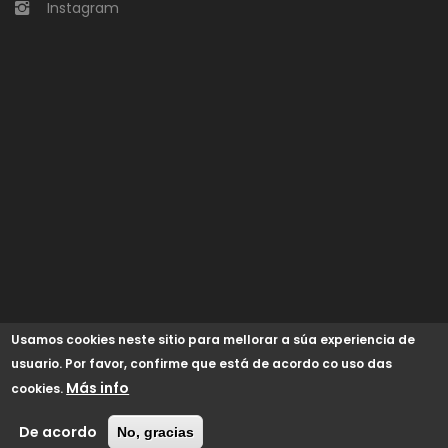
Instagram
Usamos cookies neste sitio para mellorar a súa experiencia de
usuario. Por favor, confirme que está de acordo co uso das
Más info
cookies.
© 2024 Concello de Begonte /
GaliciaDigital
/
Aviso Legal
/
Política de cookies
/
Accesibilidad
De acordo
No, gracias