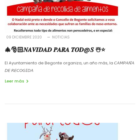
09 DICIEMBRE 2020
NOTICIAS
🎄🎅🏻𝑵𝑨𝑽𝑰𝑫𝑨𝑫 𝑷𝑨𝑹𝑨 𝑻𝑶𝑫@𝑺 ☃️⭐️
El Ayuntamiento de Begonte organiza, un año más, la
𝘊𝘈𝘔𝘗𝘈𝘕
𝘈
𝘋𝘌
𝘙𝘌𝘊𝘖𝘎𝘐𝘋𝘈
Leer más