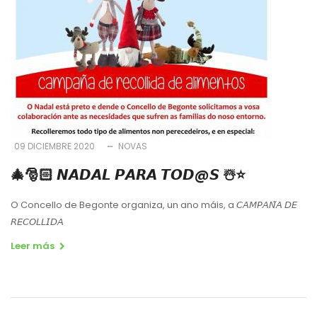
09 DICIEMBRE 2020
NOVAS
🎄🎅🏻 𝙉𝘼𝘿𝘼𝙇 𝙋𝘼𝙍𝘼 𝙏𝙊𝘿@𝙎 ☃️⭐️
O Concello de Begonte organiza, un ano máis, a
𝘊𝘈𝘔𝘗𝘈𝘕
𝘈
𝘋𝘌
𝘙𝘌𝘊𝘖𝘓𝘓𝘐𝘋𝘈
Leer más