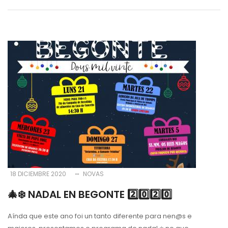
18 DICIEMBRE 2020
NOVAS
🎄❄️ NADAL EN BEGONTE 2️⃣0️⃣2️⃣0️⃣
Aínda que este ano foi un tanto diferente para nen@s e