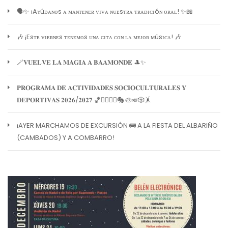
🗣️✨ ¡Aʏúᴅᴀɴᴏs ᴀ ᴍᴀɴᴛᴇɴᴇʀ ᴠɪᴠᴀ ɴᴜᴇsᴛʀᴀ ᴛʀᴀᴅɪᴄɪóɴ ᴏʀᴀʟ! ✨📖
🎶 ¡Esᴛᴇ ᴠɪᴇʀɴᴇs ᴛᴇɴᴇᴍᴏs ᴜɴᴀ ᴄɪᴛᴀ ᴄᴏɴ ʟᴀ ᴍᴇᴊᴏʀ ᴍúsɪᴄᴀ! 🎶
🪄𝐕𝐔𝐄𝐋𝐕𝐄 𝐋𝐀 𝐌𝐀𝐆𝐈𝐀 𝐀 𝐁𝐀𝐀𝐌𝐎𝐍𝐃𝐄 🎩✨
𝐏𝐑𝐎𝐆𝐑𝐀𝐌𝐀 𝐃𝐄 𝐀𝐂𝐓𝐈𝐕𝐈𝐃𝐀𝐃𝐄𝐒 𝐒𝐎𝐂𝐈𝐎𝐂𝐔𝐋𝐓𝐔𝐑𝐀𝐋𝐄𝐒 𝐘
𝐃𝐄𝐏𝐎𝐑𝐓𝐈𝐕𝐀𝐒 𝟐𝟎𝟐𝟔/𝟐𝟎𝟐𝟕 🏀🏊‍♀️🧘‍♀️🎭🎨🎺🎲🤸
¡AYER MARCHAMOS DE EXCURSIÓN 🚌 A LA FIESTA DEL ALBARIÑO
(CAMBADOS) Y A COMBARRO!