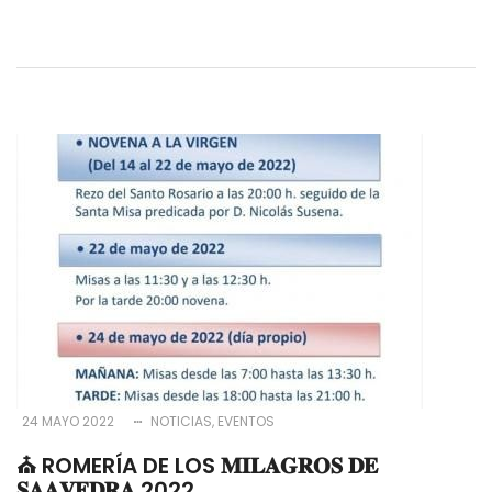
24 MAYO 2022
NOTICIAS
EVENTOS
⛪️ ROMERÍA DE LOS 𝐌𝐈𝐋𝐀𝐆𝐑𝐎𝐒 𝐃𝐄
𝐒𝐀𝐀𝐕𝐄𝐃𝐑𝐀 2022