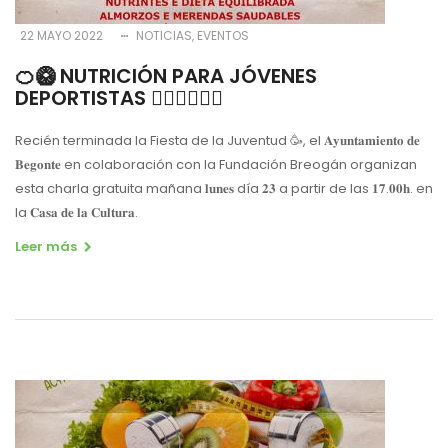
22 MAYO 2022
NOTICIAS
EVENTOS
🍊🥝 NUTRICIÓN PARA JÓVENES
DEPORTISTAS 🤸‍♀️🏊‍♂️🚴‍♀️
Recién terminada la Fiesta de la Juventud 🥳, el 𝐀𝐲𝐮𝐧𝐭𝐚𝐦𝐢𝐞𝐧𝐭𝐨 𝐝𝐞
𝐁𝐞𝐠𝐨𝐧𝐭𝐞 en colaboración con la Fundación Breogán organizan
esta charla gratuita mañana 𝐥𝐮𝐧𝐞𝐬 día 𝟐𝟑 a partir de las 𝟏𝟕.𝟎𝟎𝐡. en
la 𝐂𝐚𝐬𝐚 𝐝𝐞 𝐥𝐚 𝐂𝐮𝐥𝐭𝐮𝐫𝐚.
Leer más