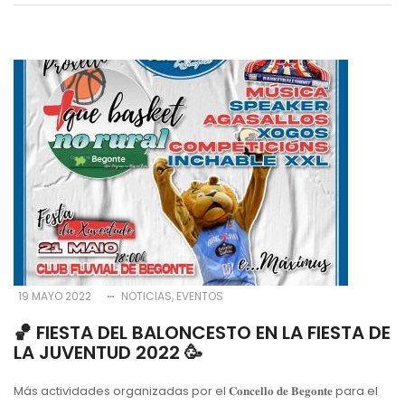
19 MAYO 2022
NOTICIAS
EVENTOS
🏀 FIESTA DEL BALONCESTO EN LA FIESTA DE
LA JUVENTUD 2022 🥳
Más actividades organizadas por el 𝐂𝐨𝐧𝐜𝐞𝐥𝐥𝐨 𝐝𝐞 𝐁𝐞𝐠𝐨𝐧𝐭𝐞 para el