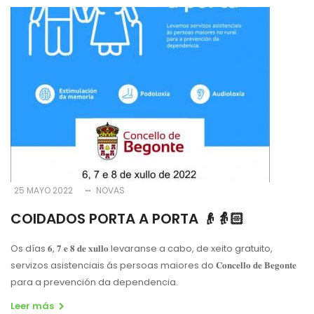
25 MAYO 2022
NOVAS
COIDADOS PORTA A PORTA 👴👵🏻
Os días 𝟔, 𝟕 𝐞 𝟖 𝐝𝐞 𝐱𝐮𝐥𝐥𝐨 levaranse a cabo, de xeito gratuito,
servizos asistenciais ás persoas maiores do 𝐂𝐨𝐧𝐜𝐞𝐥𝐥𝐨 𝐝𝐞 𝐁𝐞𝐠𝐨𝐧𝐭𝐞
para a prevención da dependencia.
Leer más