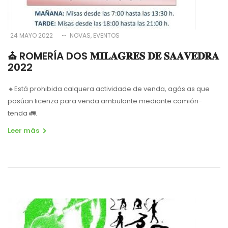
24 MAYO 2022
NOVAS
EVENTOS
⛪️ ROMERÍA DOS 𝐌𝐈𝐋𝐀𝐆𝐑𝐄𝐒 𝐃𝐄 𝐒𝐀𝐀𝐕𝐄𝐃𝐑𝐀
2022
🔸Está prohibida calquera actividade de venda, agás as que
posúan licenza para venda ambulante mediante camión-
tenda 🚛.
Leer más