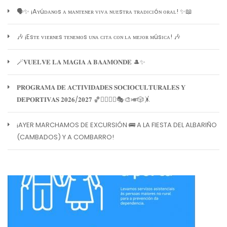
🗣️✨ ¡Aʏúᴅᴀɴᴏs ᴀ ᴍᴀɴᴛᴇɴᴇʀ ᴠɪᴠᴀ ɴᴜᴇsᴛʀᴀ ᴛʀᴀᴅɪᴄɪóɴ ᴏʀᴀʟ! ✨📖
🎶 ¡Esᴛᴇ ᴠɪᴇʀɴᴇs ᴛᴇɴᴇᴍᴏs ᴜɴᴀ ᴄɪᴛᴀ ᴄᴏɴ ʟᴀ ᴍᴇᴊᴏʀ ᴍúsɪᴄᴀ! 🎶
🪄𝐕𝐔𝐄𝐋𝐕𝐄 𝐋𝐀 𝐌𝐀𝐆𝐈𝐀 𝐀 𝐁𝐀𝐀𝐌𝐎𝐍𝐃𝐄 🎩✨
𝐏𝐑𝐎𝐆𝐑𝐀𝐌𝐀 𝐃𝐄 𝐀𝐂𝐓𝐈𝐕𝐈𝐃𝐀𝐃𝐄𝐒 𝐒𝐎𝐂𝐈𝐎𝐂𝐔𝐋𝐓𝐔𝐑𝐀𝐋𝐄𝐒 𝐘
𝐃𝐄𝐏𝐎𝐑𝐓𝐈𝐕𝐀𝐒 𝟐𝟎𝟐𝟔/𝟐𝟎𝟐𝟕 🏀🏊‍♀️🧘‍♀️🎭🎨🎺🎲🤸
¡AYER MARCHAMOS DE EXCURSIÓN 🚌 A LA FIESTA DEL ALBARIÑO
(CAMBADOS) Y A COMBARRO!