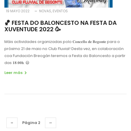
19 MAYO 2022
NOVAS
EVENTOS
🏀 FESTA DO BALONCESTO NA FESTA DA
XUVENTUDE 2022 🥳
Máis actividades organizadas polo 𝐂𝐨𝐧𝐜𝐞𝐥𝐥𝐨 𝐝𝐞 𝐁𝐞𝐠𝐨𝐧𝐭𝐞 para o
próximo 21 de maio no Club Fluvial! Desta vez, en colaboración
coa Fundación Breogán teremos a Festa do Baloncesto a partir
das 𝟏𝟖.𝟎𝟎𝐡. 😃
Leer más
Paginación
Página
‹‹
Página 2
Siguiente
››
anterior
página