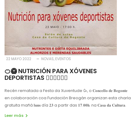
22 MAYO 2022
NOVAS
EVENTOS
🍊🥝 NUTRICIÓN PARA XÓVENES
DEPORTISTAS 🤸‍♀️🏊‍♂️🚴‍♀️
Recén rematada a Festa da Xuventude 🥳, o 𝐂𝐨𝐧𝐜𝐞𝐥𝐥𝐨 𝐝𝐞 𝐁𝐞𝐠𝐨𝐧𝐭𝐞
en colaboración coa Fundación Breogán organizan esta charla
gratuita mañá 𝐥𝐮𝐧𝐬 día 𝟐𝟑 a partir das 𝟏𝟕.𝟎𝟎𝐡. na 𝐂𝐚𝐬𝐚 𝐝𝐚 𝐂𝐮𝐥𝐭𝐮𝐫𝐚.
Leer más