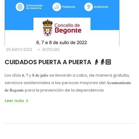
25 MAYO 2022
NOTICIAS
CUIDADOS PUERTA A PUERTA 👴👵🏻
Los días 𝟔, 𝟕 𝐲 𝟖 𝐝𝐞 𝐣𝐮𝐥𝐢𝐨 se llevarán a cabo, de manera gratuita,
servicios asistenciales a las persoas mayores del 𝐀𝐲𝐮𝐧𝐭𝐚𝐦𝐢𝐞𝐧𝐭𝐨
𝐝𝐞 𝐁𝐞𝐠𝐨𝐧𝐭𝐞 para la prevención de la dependencia.
Leer más