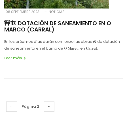
08 SEPTIEMBRE 2023
NOTICIAS
🚧🏗 DOTACIÓN DE SANEAMIENTO EN O
MARCO (CARRAL)
En los próximos días darán comienzo las obras 🚜 de dotación
de saneamiento en el barrio de 𝐎 𝐌𝐚𝐫𝐜𝐨, en 𝐂𝐚𝐫𝐫𝐚𝐥.
Leer más
Paginación
Página
‹‹
Página 2
Siguiente
››
anterior
página