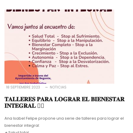
18 SEPTIEMBRE 2023
NOTICIAS
𝐓𝐀𝐋𝐋𝐄𝐑𝐄𝐒 𝐏𝐀𝐑𝐀 𝐋𝐎𝐆𝐑𝐀𝐑 𝐄𝐋 𝐁𝐈𝐄𝐍𝐄𝐒𝐓𝐀𝐑
𝐈𝐍𝐓𝐄𝐆𝐑𝐀𝐋 🧘‍♀️
Ana Isabel Felipe propone una serie de talleres para lograr el
bienestar integral:
🔸Salud total