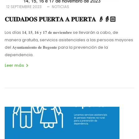
12 SEPTIEMBRE 2023
NOTICIAS
𝐂𝐔𝐈𝐃𝐀𝐃𝐎𝐒 𝐏𝐔𝐄𝐑𝐓𝐀 𝐀 𝐏𝐔𝐄𝐑𝐓𝐀 👴👵🏻
Los días 𝟏𝟒, 𝟏𝟓, 𝟏𝟔 𝐲 𝟏𝟕 𝐝𝐞 𝐧𝐨𝐯𝐢𝐞𝐦𝐛𝐫𝐞 se llevarán a cabo, de
manera gratuita, servicios asistenciales a las persoas mayores
del 𝐀𝐲𝐮𝐧𝐭𝐚𝐦𝐢𝐞𝐧𝐭𝐨 𝐝𝐞 𝐁𝐞𝐠𝐨𝐧𝐭𝐞 para la prevención de la
dependencia.
Leer más