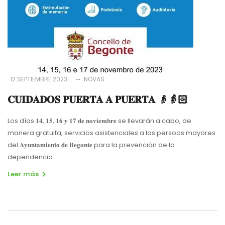
12 SEPTIEMBRE 2023
NOVAS
𝐂𝐔𝐈𝐃𝐀𝐃𝐎𝐒 𝐏𝐔𝐄𝐑𝐓𝐀 𝐀 𝐏𝐔𝐄𝐑𝐓𝐀 👴👵🏻
Los días 𝟏𝟒, 𝟏𝟓, 𝟏𝟔 𝐲 𝟏𝟕 𝐝𝐞 𝐧𝐨𝐯𝐢𝐞𝐦𝐛𝐫𝐞 se llevarán a cabo, de
manera gratuita, servicios asistenciales a las persoas mayores
del 𝐀𝐲𝐮𝐧𝐭𝐚𝐦𝐢𝐞𝐧𝐭𝐨 𝐝𝐞 𝐁𝐞𝐠𝐨𝐧𝐭𝐞 para la prevención de la
dependencia.
Leer más