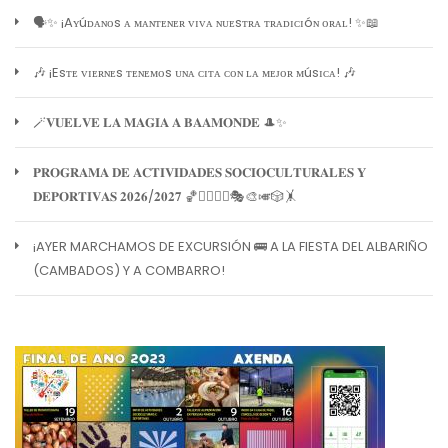
🗣️✨ ¡Aʏúᴅᴀɴᴏs ᴀ ᴍᴀɴᴛᴇɴᴇʀ ᴠɪᴠᴀ ɴᴜᴇsᴛʀᴀ ᴛʀᴀᴅɪᴄɪóɴ ᴏʀᴀʟ! ✨📖
🎶 ¡Esᴛᴇ ᴠɪᴇʀɴᴇs ᴛᴇɴᴇᴍᴏs ᴜɴᴀ ᴄɪᴛᴀ ᴄᴏɴ ʟᴀ ᴍᴇᴊᴏʀ ᴍúsɪᴄᴀ! 🎶
🪄𝐕𝐔𝐄𝐋𝐕𝐄 𝐋𝐀 𝐌𝐀𝐆𝐈𝐀 𝐀 𝐁𝐀𝐀𝐌𝐎𝐍𝐃𝐄 🎩✨
𝐏𝐑𝐎𝐆𝐑𝐀𝐌𝐀 𝐃𝐄 𝐀𝐂𝐓𝐈𝐕𝐈𝐃𝐀𝐃𝐄𝐒 𝐒𝐎𝐂𝐈𝐎𝐂𝐔𝐋𝐓𝐔𝐑𝐀𝐋𝐄𝐒 𝐘
𝐃𝐄𝐏𝐎𝐑𝐓𝐈𝐕𝐀𝐒 𝟐𝟎𝟐𝟔/𝟐𝟎𝟐𝟕 🏀🏊‍♀️🧘‍♀️🎭🎨🎺🎲🤸
¡AYER MARCHAMOS DE EXCURSIÓN 🚌 A LA FIESTA DEL ALBARIÑO
(CAMBADOS) Y A COMBARRO!