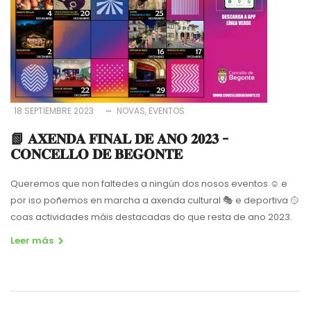
18 SEPTIEMBRE 2023
NOVAS
EVENTOS
📗 𝐀𝐗𝐄𝐍𝐃𝐀 𝐅𝐈𝐍𝐀𝐋 𝐃𝐄 𝐀𝐍𝐎 𝟐𝟎𝟐𝟑 -
𝐂𝐎𝐍𝐂𝐄𝐋𝐋𝐎 𝐃𝐄 𝐁𝐄𝐆𝐎𝐍𝐓𝐄
Queremos que non faltedes a ningún dos nosos eventos ☺️ e
por iso poñemos en marcha a axenda cultural 🎭 e deportiva 🥎
coas actividades máis destacadas do que resta de ano 2023.
Leer más