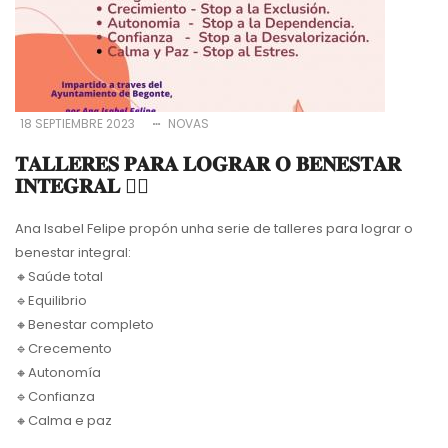
18 SEPTIEMBRE 2023
NOVAS
𝐓𝐀𝐋𝐋𝐄𝐑𝐄𝐒 𝐏𝐀𝐑𝐀 𝐋𝐎𝐆𝐑𝐀𝐑 𝐎 𝐁𝐄𝐍𝐄𝐒𝐓𝐀𝐑
𝐈𝐍𝐓𝐄𝐆𝐑𝐀𝐋 🧘‍♀️
Ana Isabel Felipe propón unha serie de talleres para lograr o
benestar integral:
🔸Saúde total
🔹Equilibrio
🔸Benestar completo
🔹Crecemento
🔸Autonomía
🔹Confianza
🔸Calma e paz