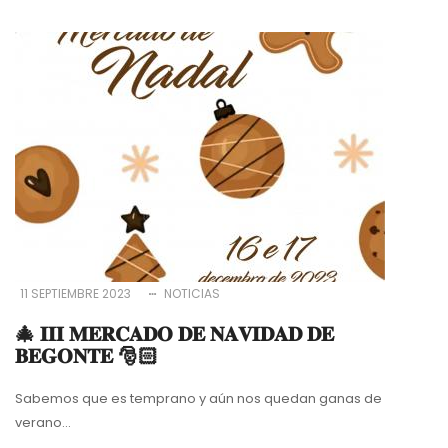
11 SEPTIEMBRE 2023
NOTICIAS
🎄 𝐈𝐈𝐈 𝐌𝐄𝐑𝐂𝐀𝐃𝐎 𝐃𝐄 𝐍𝐀𝐕𝐈𝐃𝐀𝐃 𝐃𝐄
𝐁𝐄𝐆𝐎𝐍𝐓𝐄 🎅🏻
Sabemos que es temprano y aún nos quedan ganas de
verano...