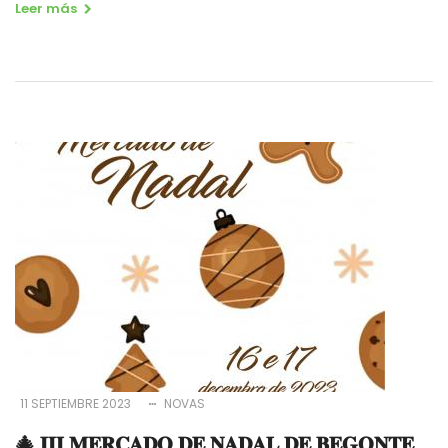
Leer más
11 SEPTIEMBRE 2023
NOVAS
🎄 𝐈𝐈𝐈 𝐌𝐄𝐑𝐂𝐀𝐃𝐎 𝐃𝐄 𝐍𝐀𝐃𝐀𝐋 𝐃𝐄 𝐁𝐄𝐆𝐎𝐍𝐓𝐄