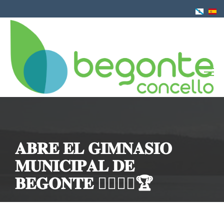
Pasar
al
contenido
principal
𝐀𝐁𝐑𝐄 𝐄𝐋 𝐆𝐈𝐌𝐍𝐀𝐒𝐈𝐎
𝐌𝐔𝐍𝐈𝐂𝐈𝐏𝐀𝐋 𝐃𝐄
𝐁𝐄𝐆𝐎𝐍𝐓𝐄 🤸‍♀️🏋️‍♀️🏆