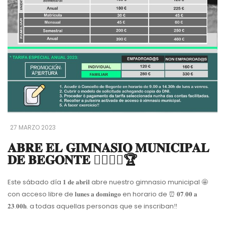
27 MARZO 2023
𝐀𝐁𝐑𝐄 𝐄𝐋 𝐆𝐈𝐌𝐍𝐀𝐒𝐈𝐎 𝐌𝐔𝐍𝐈𝐂𝐈𝐏𝐀𝐋
𝐃𝐄 𝐁𝐄𝐆𝐎𝐍𝐓𝐄 🤸‍♀️🏋️‍♀️🏆
Este sábado día 𝟏 𝐝𝐞 𝐚𝐛𝐫𝐢𝐥 abre nuestro gimnasio municipal 🤩
con acceso libre de 𝐥𝐮𝐧𝐞𝐬 𝐚 𝐝𝐨𝐦𝐢𝐧𝐠𝐨 en horario de ⏰ 𝟎𝟕.𝟎𝟎 𝐚
𝟐𝟑.𝟎𝟎𝐡. a todas aquellas personas que se inscriban‼️