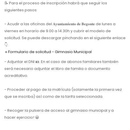
📝 Para el proceso de inscripción habrá que seguir los
siguientes pasos:
- Acudir a las oficinas del 𝐀𝐲𝐮𝐧𝐭𝐚𝐦𝐢𝐞𝐧𝐭𝐨 𝐝𝐞 𝐁𝐞𝐠𝐨𝐧𝐭𝐞 de lunes a
viernes en horario de 9.00 a 14.30h y cubrir el modelo de
solicitud. Se puede descargar pinchando en el siguiente enlace
👇:
🔸
Formulario de solicitud - Gimnasio Municipal
- Adjuntar el DNI 🪪. En el caso de abonos familiares también
será necesario adjuntar el libro de familia o documento
acreditativo.
- Proceder al pago de la matrícula (solamente la primera vez
que se inscriba) así como de la tarifa seleccionada.
- Recoger la pulsera de acceso al gimnasio municipal y a
hacer ejercicio! 😀