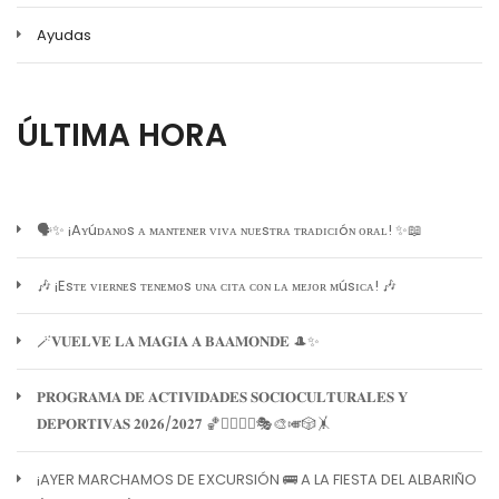
Ayudas
ÚLTIMA HORA
🗣️✨ ¡Aʏúᴅᴀɴᴏs ᴀ ᴍᴀɴᴛᴇɴᴇʀ ᴠɪᴠᴀ ɴᴜᴇsᴛʀᴀ ᴛʀᴀᴅɪᴄɪóɴ ᴏʀᴀʟ! ✨📖
🎶 ¡Esᴛᴇ ᴠɪᴇʀɴᴇs ᴛᴇɴᴇᴍᴏs ᴜɴᴀ ᴄɪᴛᴀ ᴄᴏɴ ʟᴀ ᴍᴇᴊᴏʀ ᴍúsɪᴄᴀ! 🎶
🪄𝐕𝐔𝐄𝐋𝐕𝐄 𝐋𝐀 𝐌𝐀𝐆𝐈𝐀 𝐀 𝐁𝐀𝐀𝐌𝐎𝐍𝐃𝐄 🎩✨
𝐏𝐑𝐎𝐆𝐑𝐀𝐌𝐀 𝐃𝐄 𝐀𝐂𝐓𝐈𝐕𝐈𝐃𝐀𝐃𝐄𝐒 𝐒𝐎𝐂𝐈𝐎𝐂𝐔𝐋𝐓𝐔𝐑𝐀𝐋𝐄𝐒 𝐘
𝐃𝐄𝐏𝐎𝐑𝐓𝐈𝐕𝐀𝐒 𝟐𝟎𝟐𝟔/𝟐𝟎𝟐𝟕 🏀🏊‍♀️🧘‍♀️🎭🎨🎺🎲🤸
¡AYER MARCHAMOS DE EXCURSIÓN 🚌 A LA FIESTA DEL ALBARIÑO