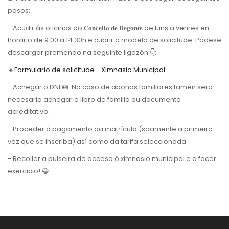
pasos:
- Acudir ás oficinas do 𝐂𝐨𝐧𝐜𝐞𝐥𝐥𝐨 𝐝𝐞 𝐁𝐞𝐠𝐨𝐧𝐭𝐞 de luns a venres en
horario de 9.00 a 14.30h e cubrir o modelo de solicitude. Pódese
descargar premendo na seguinte ligazón 👇:
🔸
Formulario de solicitude - Ximnasio Municipal
- Achegar o DNI 🪪. No caso de abonos familiares tamén será
necesario achegar o libro de familia ou documento
acreditativo.
- Proceder ó pagamento da matrícula (soamente a primeira
vez que se inscriba) así como da tarifa seleccionada.
- Recoller a pulseira de acceso ó ximnasio municipal e a facer
exercicio! 😀