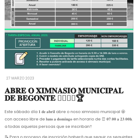
27 MARZO 2023
𝐀𝐁𝐑𝐄 𝐎 𝐗𝐈𝐌𝐍𝐀𝐒𝐈𝐎 𝐌𝐔𝐍𝐈𝐂𝐈𝐏𝐀𝐋
𝐃𝐄 𝐁𝐄𝐆𝐎𝐍𝐓𝐄 🤸‍♀️🏋️‍♀️🏆
Este sábado día 𝟏 𝐝𝐞 𝐚𝐛𝐫𝐢𝐥 abre o noso ximnasio municipal 🤩
con acceso libre de 𝐥𝐮𝐧𝐬 𝐚 𝐝𝐨𝐦𝐢𝐧𝐠𝐨 en horario de ⏰ 𝟎𝟕.𝟎𝟎 𝐚 𝟐𝟑.𝟎𝟎𝐡.
a todas aquelas persoas que se inscriban‼️
📝 Para o proceso de inscrición haberá que seguir os seguintes