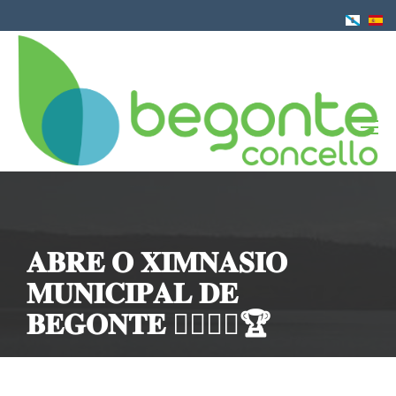
Ir
o
contido
principal
𝐀𝐁𝐑𝐄 𝐎 𝐗𝐈𝐌𝐍𝐀𝐒𝐈𝐎
𝐌𝐔𝐍𝐈𝐂𝐈𝐏𝐀𝐋 𝐃𝐄
𝐁𝐄𝐆𝐎𝐍𝐓𝐄 🤸‍♀️🏋️‍♀️🏆