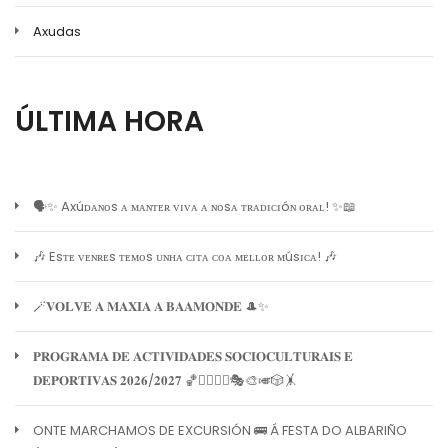
Axudas
ÚLTIMA HORA
🗣️✨ Axúᴅᴀɴᴏs ᴀ ᴍᴀɴᴛᴇʀ ᴠɪᴠᴀ ᴀ ɴᴏsᴀ ᴛʀᴀᴅɪᴄɪóɴ ᴏʀᴀʟ! ✨📖
🎶 Esᴛᴇ ᴠᴇɴʀᴇs ᴛᴇᴍᴏs ᴜɴʜᴀ ᴄɪᴛᴀ ᴄᴏᴀ ᴍᴇʟʟᴏʀ ᴍúsɪᴄᴀ! 🎶
🪄𝐕𝐎𝐋𝐕𝐄 𝐀 𝐌𝐀𝐗𝐈𝐀 𝐀 𝐁𝐀𝐀𝐌𝐎𝐍𝐃𝐄 🎩✨
𝐏𝐑𝐎𝐆𝐑𝐀𝐌𝐀 𝐃𝐄 𝐀𝐂𝐓𝐈𝐕𝐈𝐃𝐀𝐃𝐄𝐒 𝐒𝐎𝐂𝐈𝐎𝐂𝐔𝐋𝐓𝐔𝐑𝐀𝐈𝐒 𝐄
𝐃𝐄𝐏𝐎𝐑𝐓𝐈𝐕𝐀𝐒 𝟐𝟎𝟐𝟔/𝟐𝟎𝟐𝟕 🏀🏊‍♀️🧘‍♀️🎭🎨🎺🎲🤸
ONTE MARCHAMOS DE EXCURSIÓN 🚌 Á FESTA DO ALBARIÑO