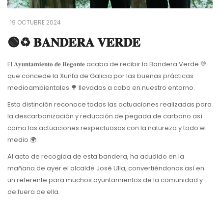
19 OCTUBRE 2024
🟢♻️ 𝐁𝐀𝐍𝐃𝐄𝐑𝐀 𝐕𝐄𝐑𝐃𝐄
El 𝐀𝐲𝐮𝐧𝐭𝐚𝐦𝐢𝐞𝐧𝐭𝐨 𝐝𝐞 𝐁𝐞𝐠𝐨𝐧𝐭𝐞 acaba de recibir la Bandera Verde 💚
que concede la Xunta de Galicia por las buenas prácticas
medioambientales 🌳 llevadas a cabo en nuestro entorno.
Esta distinción reconoce todas las actuaciones realizadas para
la descarbonización y reducción de pegada de carbono así
como las actuaciones respectuosas con la natureza y todo el
medio 🌍.
Al acto de recogida de esta bandera, ha acudido en la
mañana de ayer el alcalde José Ulla, convertiéndonos así en
un referente para muchos ayuntamientos de la comunidad y
de fuera de ella.