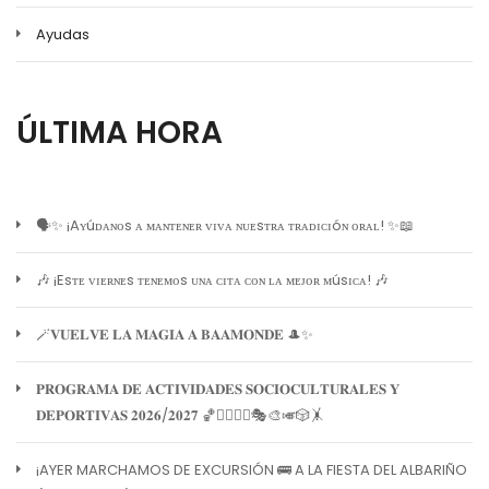
Ayudas
ÚLTIMA HORA
🗣️✨ ¡Aʏúᴅᴀɴᴏs ᴀ ᴍᴀɴᴛᴇɴᴇʀ ᴠɪᴠᴀ ɴᴜᴇsᴛʀᴀ ᴛʀᴀᴅɪᴄɪóɴ ᴏʀᴀʟ! ✨📖
🎶 ¡Esᴛᴇ ᴠɪᴇʀɴᴇs ᴛᴇɴᴇᴍᴏs ᴜɴᴀ ᴄɪᴛᴀ ᴄᴏɴ ʟᴀ ᴍᴇᴊᴏʀ ᴍúsɪᴄᴀ! 🎶
🪄𝐕𝐔𝐄𝐋𝐕𝐄 𝐋𝐀 𝐌𝐀𝐆𝐈𝐀 𝐀 𝐁𝐀𝐀𝐌𝐎𝐍𝐃𝐄 🎩✨
𝐏𝐑𝐎𝐆𝐑𝐀𝐌𝐀 𝐃𝐄 𝐀𝐂𝐓𝐈𝐕𝐈𝐃𝐀𝐃𝐄𝐒 𝐒𝐎𝐂𝐈𝐎𝐂𝐔𝐋𝐓𝐔𝐑𝐀𝐋𝐄𝐒 𝐘
𝐃𝐄𝐏𝐎𝐑𝐓𝐈𝐕𝐀𝐒 𝟐𝟎𝟐𝟔/𝟐𝟎𝟐𝟕 🏀🏊‍♀️🧘‍♀️🎭🎨🎺🎲🤸
¡AYER MARCHAMOS DE EXCURSIÓN 🚌 A LA FIESTA DEL ALBARIÑO