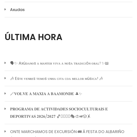
Axudas
ÚLTIMA HORA
🗣️✨ Axúᴅᴀɴᴏs ᴀ ᴍᴀɴᴛᴇʀ ᴠɪᴠᴀ ᴀ ɴᴏsᴀ ᴛʀᴀᴅɪᴄɪóɴ ᴏʀᴀʟ! ✨📖
🎶 Esᴛᴇ ᴠᴇɴʀᴇs ᴛᴇᴍᴏs ᴜɴʜᴀ ᴄɪᴛᴀ ᴄᴏᴀ ᴍᴇʟʟᴏʀ ᴍúsɪᴄᴀ! 🎶
🪄𝐕𝐎𝐋𝐕𝐄 𝐀 𝐌𝐀𝐗𝐈𝐀 𝐀 𝐁𝐀𝐀𝐌𝐎𝐍𝐃𝐄 🎩✨
𝐏𝐑𝐎𝐆𝐑𝐀𝐌𝐀 𝐃𝐄 𝐀𝐂𝐓𝐈𝐕𝐈𝐃𝐀𝐃𝐄𝐒 𝐒𝐎𝐂𝐈𝐎𝐂𝐔𝐋𝐓𝐔𝐑𝐀𝐈𝐒 𝐄
𝐃𝐄𝐏𝐎𝐑𝐓𝐈𝐕𝐀𝐒 𝟐𝟎𝟐𝟔/𝟐𝟎𝟐𝟕 🏀🏊‍♀️🧘‍♀️🎭🎨🎺🎲🤸
ONTE MARCHAMOS DE EXCURSIÓN 🚌 Á FESTA DO ALBARIÑO