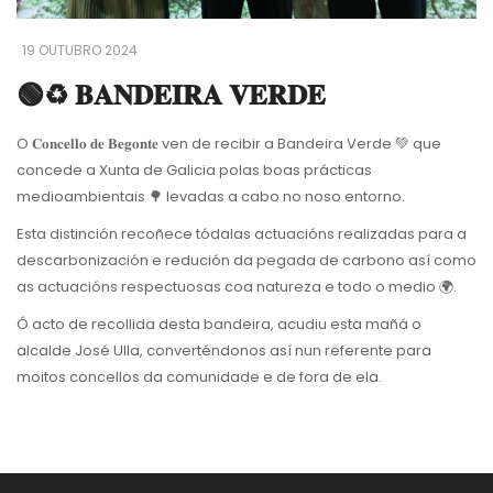
19 OUTUBRO 2024
🟢♻️ 𝐁𝐀𝐍𝐃𝐄𝐈𝐑𝐀 𝐕𝐄𝐑𝐃𝐄
O 𝐂𝐨𝐧𝐜𝐞𝐥𝐥𝐨 𝐝𝐞 𝐁𝐞𝐠𝐨𝐧𝐭𝐞 ven de recibir a Bandeira Verde 💚 que
concede a Xunta de Galicia polas boas prácticas
medioambientais 🌳 levadas a cabo no noso entorno.
Esta distinción recoñece tódalas actuacións realizadas para a
descarbonización e redución da pegada de carbono así como
as actuacións respectuosas coa natureza e todo o medio 🌍.
Ó acto de recollida desta bandeira, acudiu esta mañá o
alcalde José Ulla, converténdonos así nun referente para
moitos concellos da comunidade e de fora de ela.