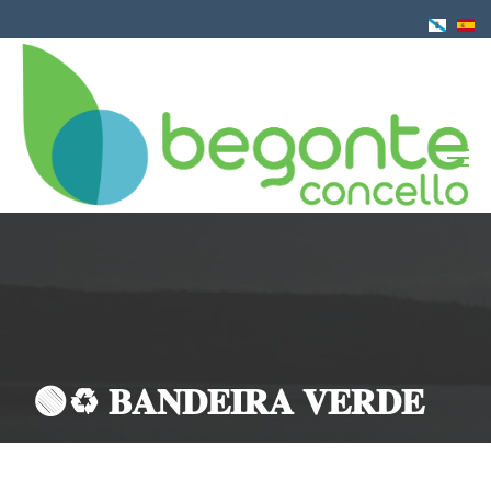
Ir
o
contido
principal
🟢♻️ 𝐁𝐀𝐍𝐃𝐄𝐈𝐑𝐀 𝐕𝐄𝐑𝐃𝐄