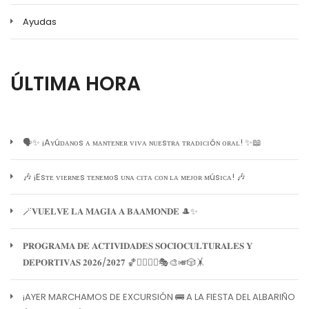
Ayudas
ÚLTIMA HORA
🗣️✨ ¡Aʏúᴅᴀɴᴏs ᴀ ᴍᴀɴᴛᴇɴᴇʀ ᴠɪᴠᴀ ɴᴜᴇsᴛʀᴀ ᴛʀᴀᴅɪᴄɪóɴ ᴏʀᴀʟ! ✨📖
🎶 ¡Esᴛᴇ ᴠɪᴇʀɴᴇs ᴛᴇɴᴇᴍᴏs ᴜɴᴀ ᴄɪᴛᴀ ᴄᴏɴ ʟᴀ ᴍᴇᴊᴏʀ ᴍúsɪᴄᴀ! 🎶
🪄𝐕𝐔𝐄𝐋𝐕𝐄 𝐋𝐀 𝐌𝐀𝐆𝐈𝐀 𝐀 𝐁𝐀𝐀𝐌𝐎𝐍𝐃𝐄 🎩✨
𝐏𝐑𝐎𝐆𝐑𝐀𝐌𝐀 𝐃𝐄 𝐀𝐂𝐓𝐈𝐕𝐈𝐃𝐀𝐃𝐄𝐒 𝐒𝐎𝐂𝐈𝐎𝐂𝐔𝐋𝐓𝐔𝐑𝐀𝐋𝐄𝐒 𝐘
𝐃𝐄𝐏𝐎𝐑𝐓𝐈𝐕𝐀𝐒 𝟐𝟎𝟐𝟔/𝟐𝟎𝟐𝟕 🏀🏊‍♀️🧘‍♀️🎭🎨🎺🎲🤸
¡AYER MARCHAMOS DE EXCURSIÓN 🚌 A LA FIESTA DEL ALBARIÑO