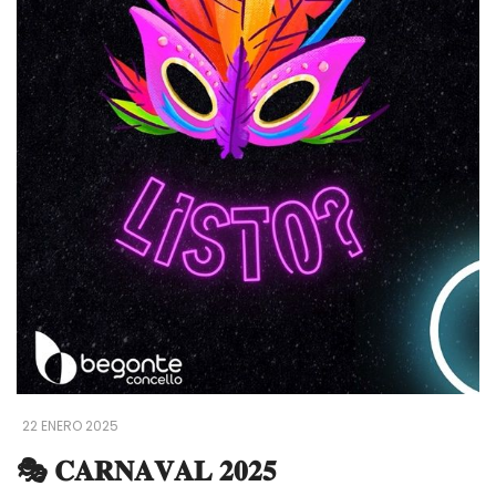
22 ENERO 2025
🎭 𝐂𝐀𝐑𝐍𝐀𝐕𝐀𝐋 𝟐𝟎𝟐𝟓