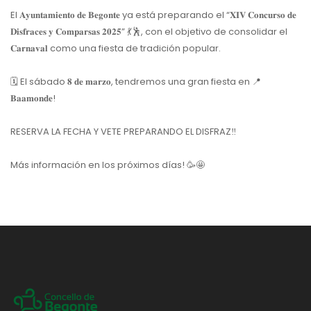
El 𝐀𝐲𝐮𝐧𝐭𝐚𝐦𝐢𝐞𝐧𝐭𝐨 𝐝𝐞 𝐁𝐞𝐠𝐨𝐧𝐭𝐞 ya está preparando el “𝐗𝐈𝐕 𝐂𝐨𝐧𝐜𝐮𝐫𝐬𝐨 𝐝𝐞
𝐃𝐢𝐬𝐟𝐫𝐚𝐜𝐞𝐬 𝐲 𝐂𝐨𝐦𝐩𝐚𝐫𝐬𝐚𝐬 𝟐𝟎𝟐𝟓”
💃
🕺
, con el objetivo de consolidar el
𝐂𝐚𝐫𝐧𝐚𝐯𝐚𝐥 como una fiesta de tradición popular.
🗓
El sábado 𝟖 𝐝𝐞 𝐦𝐚𝐫𝐳𝐨, tendremos una gran fiesta en
📍
𝐁𝐚𝐚𝐦𝐨𝐧𝐝𝐞!
RESERVA LA FECHA Y VETE PREPARANDO EL DISFRAZ
‼️
Más información en los próximos días!
🥳
🤩