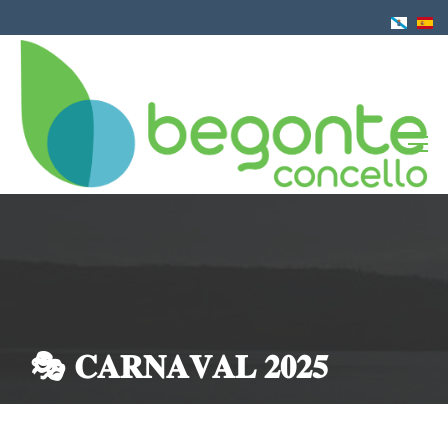
Pasar
al
contenido
principal
🎭 𝐂𝐀𝐑𝐍𝐀𝐕𝐀𝐋 𝟐𝟎𝟐𝟓