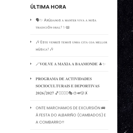
ÚLTIMA HORA
🗣️✨ Axúᴅᴀɴᴏs ᴀ ᴍᴀɴᴛᴇʀ ᴠɪᴠᴀ ᴀ ɴᴏsᴀ
ᴛʀᴀᴅɪᴄɪóɴ ᴏʀᴀʟ! ✨📖
🎶 Esᴛᴇ ᴠᴇɴʀᴇs ᴛᴇᴍᴏs ᴜɴʜᴀ ᴄɪᴛᴀ ᴄᴏᴀ ᴍᴇʟʟᴏʀ
ᴍúsɪᴄᴀ! 🎶
🪄𝐕𝐎𝐋𝐕𝐄 𝐀 𝐌𝐀𝐗𝐈𝐀 𝐀 𝐁𝐀𝐀𝐌𝐎𝐍𝐃𝐄 🎩✨
𝐏𝐑𝐎𝐆𝐑𝐀𝐌𝐀 𝐃𝐄 𝐀𝐂𝐓𝐈𝐕𝐈𝐃𝐀𝐃𝐄𝐒
𝐒𝐎𝐂𝐈𝐎𝐂𝐔𝐋𝐓𝐔𝐑𝐀𝐈𝐒 𝐄 𝐃𝐄𝐏𝐎𝐑𝐓𝐈𝐕𝐀𝐒
𝟐𝟎𝟐𝟔/𝟐𝟎𝟐𝟕 🏀🏊‍♀️🧘‍♀️🎭🎨🎺🎲🤸
ONTE MARCHAMOS DE EXCURSIÓN 🚌
Á FESTA DO ALBARIÑO (CAMBADOS) E
A COMBARRO!!