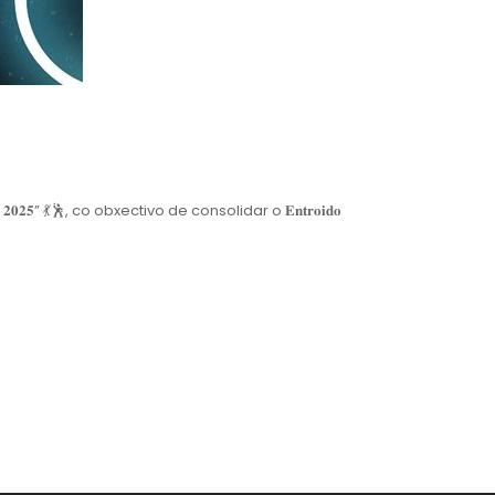
 𝟐𝟎𝟐𝟓”
💃
🕺
, co obxectivo de consolidar o 𝐄𝐧𝐭𝐫𝐨𝐢𝐝𝐨