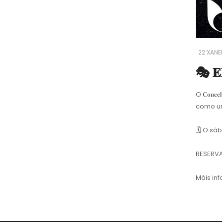
22 XANE
🎭 𝐄
O 𝐂𝐨𝐧𝐜𝐞
como un
🗓
O sábad
RESERVA
Máis in