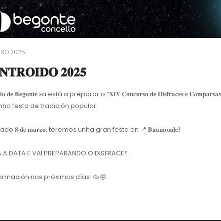
IRO 2025
𝐓𝐑𝐎𝐈𝐃𝐎 𝟐𝟎𝟐𝟓
𝐥𝐨 𝐝𝐞 𝐁𝐞𝐠𝐨𝐧𝐭𝐞 xa está a preparar o “𝐗𝐈𝐕 𝐂𝐨𝐧𝐜𝐮𝐫𝐬𝐨 𝐝𝐞 𝐃𝐢𝐬𝐟𝐫𝐚𝐜𝐞𝐬 𝐞 𝐂𝐨𝐦𝐩𝐚𝐫𝐬𝐚𝐬
ha festa de tradición popular.
o 𝟖 𝐝𝐞 𝐦𝐚𝐫𝐳𝐨, teremos unha gran festa en
📍
𝐁𝐚𝐚𝐦𝐨𝐧𝐝𝐞!
 A DATA E VAI PREPARANDO O DISFRACE
‼️
formación nos próximos días!
🥳
🤩