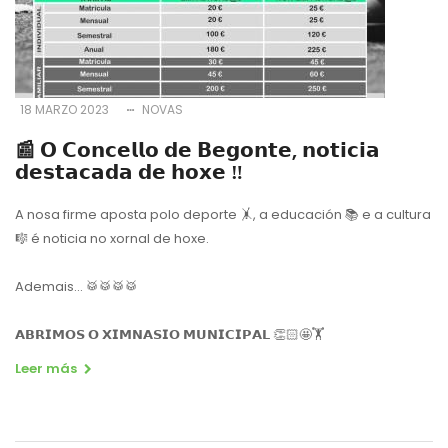
18 MARZO 2023
NOVAS
📰 𝗢 𝗖𝗼𝗻𝗰𝗲𝗹𝗹𝗼 𝗱𝗲 𝗕𝗲𝗴𝗼𝗻𝘁𝗲, 𝗻𝗼𝘁𝗶𝗰𝗶𝗮
𝗱𝗲𝘀𝘁𝗮𝗰𝗮𝗱𝗮 𝗱𝗲 𝗵𝗼𝘅𝗲 ‼️
A nosa firme aposta polo deporte 🤸, a educación 📚 e a cultura
🎼 é noticia no xornal de hoxe.
Ademais... 🥁🥁🥁🥁
𝗔𝗕𝗥𝗜𝗠𝗢𝗦 𝗢 𝗫𝗜𝗠𝗡𝗔𝗦𝗜𝗢 𝗠𝗨𝗡𝗜𝗖𝗜𝗣𝗔𝗟 👏🏻🤩🏋️
Leer más