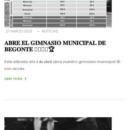
27 MARZO 2023
NOTICIAS
𝐀𝐁𝐑𝐄 𝐄𝐋 𝐆𝐈𝐌𝐍𝐀𝐒𝐈𝐎 𝐌𝐔𝐍𝐈𝐂𝐈𝐏𝐀𝐋 𝐃𝐄
𝐁𝐄𝐆𝐎𝐍𝐓𝐄 🤸‍♀️🏋️‍♀️🏆
Este sábado día 𝟏 𝐝𝐞 𝐚𝐛𝐫𝐢𝐥 abre nuestro gimnasio municipal 🤩
con acces
Leer más