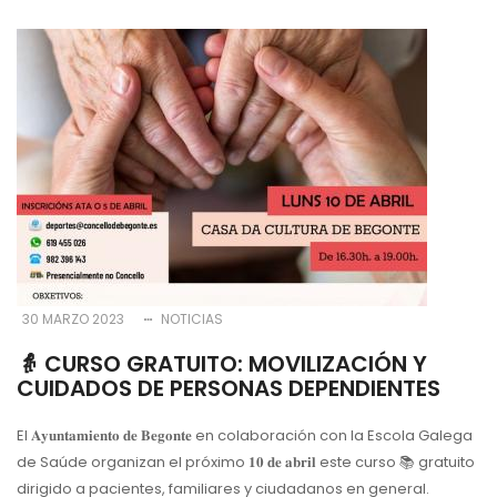
a
la
navegación
30 MARZO 2023
NOTICIAS
👵 CURSO GRATUITO: MOVILIZACIÓN Y
CUIDADOS DE PERSONAS DEPENDIENTES
El 𝐀𝐲𝐮𝐧𝐭𝐚𝐦𝐢𝐞𝐧𝐭𝐨 𝐝𝐞 𝐁𝐞𝐠𝐨𝐧𝐭𝐞 en colaboración con la Escola Galega
de Saúde organizan el próximo 𝟏𝟎 𝐝𝐞 𝐚𝐛𝐫𝐢𝐥 este curso 📚 gratuito
dirigido a pacientes, familiares y ciudadanos en general.