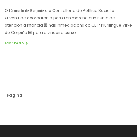
O 𝐂𝐨𝐧𝐜𝐞𝐥𝐥𝐨 𝐝𝐞 𝐁𝐞𝐠𝐨𝐧𝐭𝐞 e a Consellería de Política Social e
Xuventude acordaron a posta en marcha dun Punto de
atención á infancia 🏢 nas inmediacións do CEIP Plurilingüe Virxe
do Corpiño 🏫 para o vindeiro curso.
Leer más
Paginación
Página 1
Siguiente
››
página