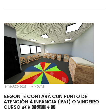
14 MARZO 2023
NOVAS
BEGONTE CONTARÁ CUN PUNTO DE
ATENCIÓN Á INFANCIA (𝐏𝐀𝐈) O VINDEIRO
CURSO 👶👧🏼🧒🏾👦🏽