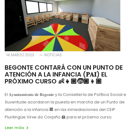
14 MARZO 2023
NOTICIAS
BEGONTE CONTARÁ CON UN PUNTO DE
ATENCIÓN A LA INFANCIA (𝐏𝐀𝐈) EL
PRÓXIMO CURSO 👶👧🏼🧒🏾👦🏽
El 𝐀𝐲𝐮𝐧𝐭𝐚𝐦𝐢𝐞𝐧𝐭𝐨 𝐝𝐞 𝐁𝐞𝐠𝐨𝐧𝐭𝐞 y la Consellería de Política Social e
Xuventude acordaron la puesta en marcha de un Punto de
atención a la infancia 🏢 en las inmediaciones del CEIP
Plurilingüe Virxe do Corpiño 🏫 para el próximo curso.
Leer más