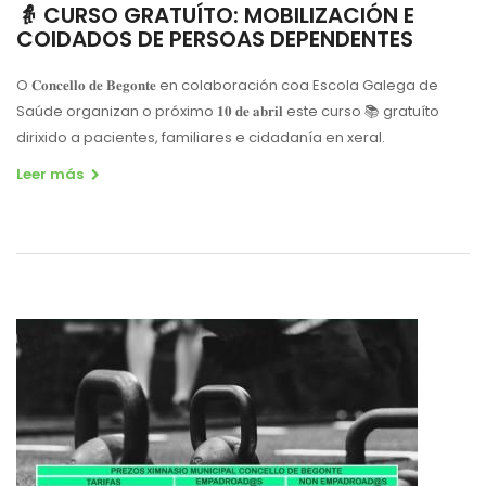
👵 CURSO GRATUÍTO: MOBILIZACIÓN E
COIDADOS DE PERSOAS DEPENDENTES
O 𝐂𝐨𝐧𝐜𝐞𝐥𝐥𝐨 𝐝𝐞 𝐁𝐞𝐠𝐨𝐧𝐭𝐞 en colaboración coa Escola Galega de
Saúde organizan o próximo 𝟏𝟎 𝐝𝐞 𝐚𝐛𝐫𝐢𝐥 este curso 📚 gratuíto
dirixido a pacientes, familiares e cidadanía en xeral.
Leer más