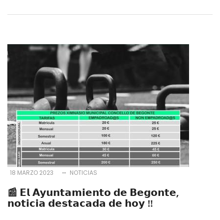
18 MARZO 2023
NOTICIAS
📰 𝗘𝗹 𝗔𝘆𝘂𝗻𝘁𝗮𝗺𝗶𝗲𝗻𝘁𝗼 𝗱𝗲 𝗕𝗲𝗴𝗼𝗻𝘁𝗲,
𝗻𝗼𝘁𝗶𝗰𝗶𝗮 𝗱𝗲𝘀𝘁𝗮𝗰𝗮𝗱𝗮 𝗱𝗲 𝗵𝗼𝘆 ‼️