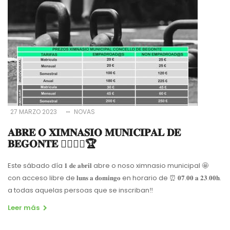
27 MARZO 2023
NOVAS
𝐀𝐁𝐑𝐄 𝐎 𝐗𝐈𝐌𝐍𝐀𝐒𝐈𝐎 𝐌𝐔𝐍𝐈𝐂𝐈𝐏𝐀𝐋 𝐃𝐄
𝐁𝐄𝐆𝐎𝐍𝐓𝐄 🤸‍♀️🏋️‍♀️🏆
Este sábado día 𝟏 𝐝𝐞 𝐚𝐛𝐫𝐢𝐥 abre o noso ximnasio municipal 🤩
con acceso libre de 𝐥𝐮𝐧𝐬 𝐚 𝐝𝐨𝐦𝐢𝐧𝐠𝐨 en horario de ⏰ 𝟎𝟕.𝟎𝟎 𝐚 𝟐𝟑.𝟎𝟎𝐡.
a todas aquelas persoas que se inscriban‼️
Leer más