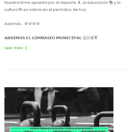
Nuestra firme apuesta por el deporte 🤸, la educación 📚 y la
cultura 🎼 es noticia en el periódico de hoy.
Además... 🥁🥁🥁🥁
𝗔𝗕𝗥𝗜𝗠𝗢𝗦 𝗘𝗟 𝗚𝗜𝗠𝗡𝗔𝗦𝗜𝗢 𝗠𝗨𝗡𝗜𝗖𝗜𝗣𝗔𝗟 👏🏻🤩🏋️
Leer más