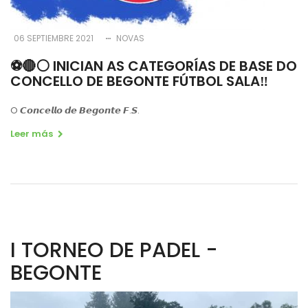
06 SEPTIEMBRE 2021
NOVAS
⚽️🔴⚪️ INICIAN AS CATEGORÍAS DE BASE DO
CONCELLO DE BEGONTE FÚTBOL SALA‼️
O 𝘾𝙤𝙣𝙘𝙚𝙡𝙡𝙤 𝙙𝙚 𝘽𝙚𝙜𝙤𝙣𝙩𝙚 𝙁.𝙎.
Leer más
I TORNEO DE PADEL -
BEGONTE