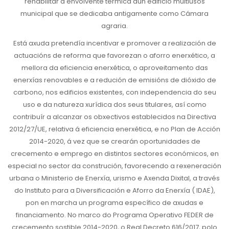
rehabilitar a envolvente térmica dun edificio multiusos
municipal que se dedicaba antigamente como Cámara
agraria.
Está axuda pretendía incentivar e promover a realización de
actuacións de reforma que favorezan o aforro enerxético, a
mellora da eficiencia enerxética, o aproveitamento das
enerxías renovables e a redución de emisións de dióxido de
carbono, nos edificios existentes, con independencia do seu
uso e da natureza xurídica dos seus titulares, así como
contribuír a alcanzar os obxectivos establecidos na Directiva
2012/27/UE, relativa á eficiencia enerxética, e no Plan de Acción
2014-2020, á vez que se crearán oportunidades de
crecemento e emprego en distintos sectores económicos, en
especial no sector da construción, favorecendo a rexeneración
urbana o Ministerio de Enerxía, urismo e Axenda Dixital, a través
do Instituto para a Diversificación e Aforro da Enerxía ( IDAE),
pon en marcha un programa específico de axudas e
financiamento. No marco do Programa Operativo FEDER de
crecemento sostible 2014-2020, o Real Decreto 616/2017, polo