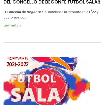
DEL CONCELLO DE BEGONTE FÚTBOL SALA‼️
El 𝘾𝙤𝙣𝙘𝙚𝙡𝙡𝙤 𝙙𝙚 𝘽𝙚𝙜𝙤𝙣𝙩𝙚 𝙁.𝙎. comienza la temporada 𝟮𝟭/𝟮𝟮 y
queremos 𝙘𝙤𝙣
Leer más