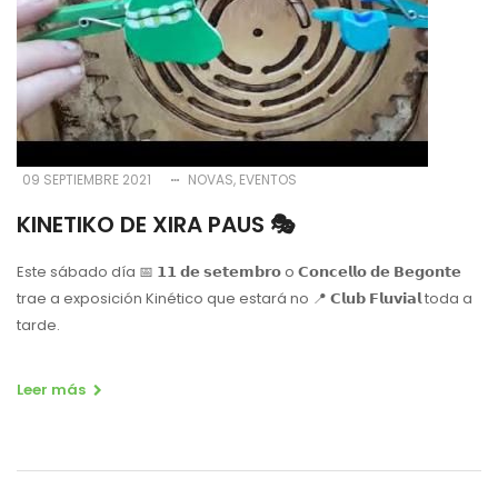
09 SEPTIEMBRE 2021
NOVAS
EVENTOS
KINETIKO DE XIRA PAUS 🎭
Este sábado día 📅 𝟭𝟭 𝗱𝗲 𝘀𝗲𝘁𝗲𝗺𝗯𝗿𝗼 o 𝗖𝗼𝗻𝗰𝗲𝗹𝗹𝗼 𝗱𝗲 𝗕𝗲𝗴𝗼𝗻𝘁𝗲
trae a exposición Kinético que estará no 📍 𝗖𝗹𝘂𝗯 𝗙𝗹𝘂𝘃𝗶𝗮𝗹 toda a
tarde.
Leer más