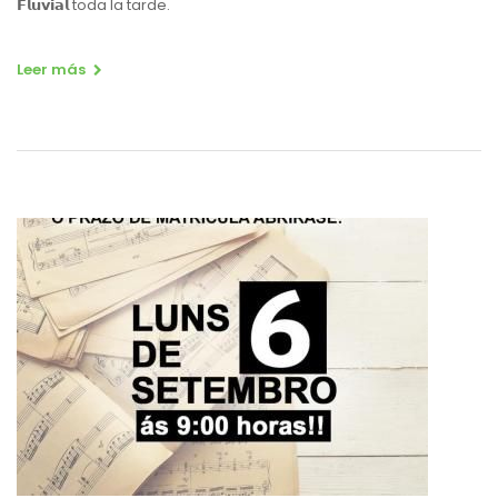
𝗙𝗹𝘂𝘃𝗶𝗮𝗹 toda la tarde.
Leer más