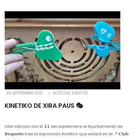
09 SEPTIEMBRE 2021
NOTICIAS
EVENTOS
KINETIKO DE XIRA PAUS 🎭
Este sábado día 📅 𝟭𝟭 del septiembre el Ayuntamiento de
𝗕𝗲𝗴𝗼𝗻𝘁𝗲 trae la exposición Kinético que estará en el 📍 𝗖𝗹𝘂𝗯