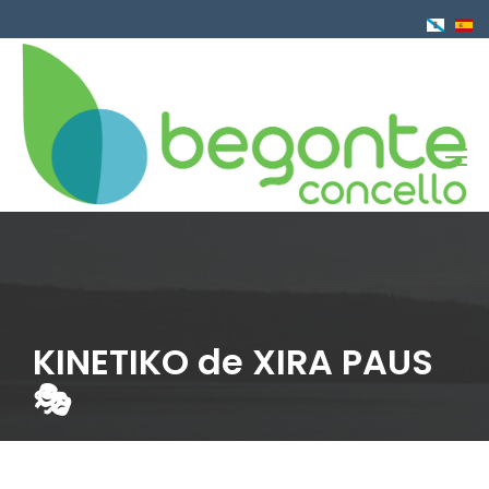
Ir
o
contido
principal
KINETIKO de XIRA PAUS
🎭