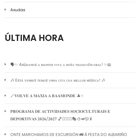
Axudas
ÚLTIMA HORA
🗣️✨ Axúᴅᴀɴᴏs ᴀ ᴍᴀɴᴛᴇʀ ᴠɪᴠᴀ ᴀ ɴᴏsᴀ ᴛʀᴀᴅɪᴄɪóɴ ᴏʀᴀʟ! ✨📖
🎶 Esᴛᴇ ᴠᴇɴʀᴇs ᴛᴇᴍᴏs ᴜɴʜᴀ ᴄɪᴛᴀ ᴄᴏᴀ ᴍᴇʟʟᴏʀ ᴍúsɪᴄᴀ! 🎶
🪄𝐕𝐎𝐋𝐕𝐄 𝐀 𝐌𝐀𝐗𝐈𝐀 𝐀 𝐁𝐀𝐀𝐌𝐎𝐍𝐃𝐄 🎩✨
𝐏𝐑𝐎𝐆𝐑𝐀𝐌𝐀 𝐃𝐄 𝐀𝐂𝐓𝐈𝐕𝐈𝐃𝐀𝐃𝐄𝐒 𝐒𝐎𝐂𝐈𝐎𝐂𝐔𝐋𝐓𝐔𝐑𝐀𝐈𝐒 𝐄
𝐃𝐄𝐏𝐎𝐑𝐓𝐈𝐕𝐀𝐒 𝟐𝟎𝟐𝟔/𝟐𝟎𝟐𝟕 🏀🏊‍♀️🧘‍♀️🎭🎨🎺🎲🤸
ONTE MARCHAMOS DE EXCURSIÓN 🚌 Á FESTA DO ALBARIÑO