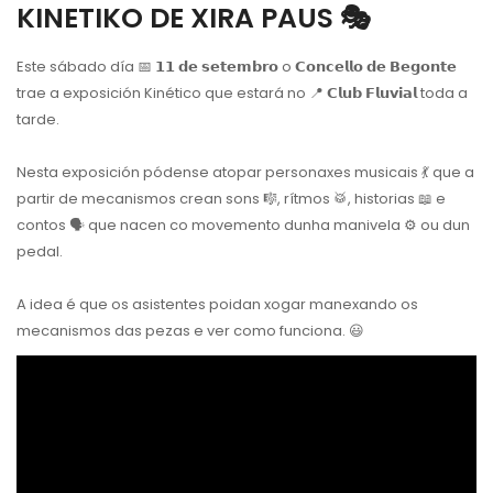
KINETIKO DE XIRA PAUS 🎭
Este sábado día 📅 𝟭𝟭 𝗱𝗲 𝘀𝗲𝘁𝗲𝗺𝗯𝗿𝗼 o 𝗖𝗼𝗻𝗰𝗲𝗹𝗹𝗼 𝗱𝗲 𝗕𝗲𝗴𝗼𝗻𝘁𝗲
trae a exposición Kinético que estará no 📍 𝗖𝗹𝘂𝗯 𝗙𝗹𝘂𝘃𝗶𝗮𝗹 toda a
tarde.
Nesta exposición pódense atopar personaxes musicais 💃 que a
partir de mecanismos crean sons 🎼, rítmos 🥁, historias 📖 e
contos 🗣 que nacen co movemento dunha manivela ⚙️ ou dun
pedal.
A idea é que os asistentes poidan xogar manexando os
mecanismos das pezas e ver como funciona. 😃