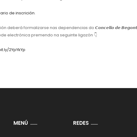
ario de inscrición
.
ión deberá formalizarse nas dependencias do 𝘾𝙤𝙣𝙘𝙚𝙡𝙡𝙤 𝙙𝙚 𝘽𝙚𝙜𝙤𝙣
ede electrónica premendo na seguinte ligazón 👇
bit.ly/2YpYkYp
MENÚ
REDES