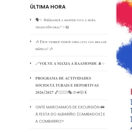
ÚLTIMA HORA
🗣️✨ Axúᴅᴀɴᴏs ᴀ ᴍᴀɴᴛᴇʀ ᴠɪᴠᴀ ᴀ ɴᴏsᴀ
ᴛʀᴀᴅɪᴄɪóɴ ᴏʀᴀʟ! ✨📖
🎶 Esᴛᴇ ᴠᴇɴʀᴇs ᴛᴇᴍᴏs ᴜɴʜᴀ ᴄɪᴛᴀ ᴄᴏᴀ ᴍᴇʟʟᴏʀ
ᴍúsɪᴄᴀ! 🎶
🪄𝐕𝐎𝐋𝐕𝐄 𝐀 𝐌𝐀𝐗𝐈𝐀 𝐀 𝐁𝐀𝐀𝐌𝐎𝐍𝐃𝐄 🎩✨
𝐏𝐑𝐎𝐆𝐑𝐀𝐌𝐀 𝐃𝐄 𝐀𝐂𝐓𝐈𝐕𝐈𝐃𝐀𝐃𝐄𝐒
𝐒𝐎𝐂𝐈𝐎𝐂𝐔𝐋𝐓𝐔𝐑𝐀𝐈𝐒 𝐄 𝐃𝐄𝐏𝐎𝐑𝐓𝐈𝐕𝐀𝐒
𝟐𝟎𝟐𝟔/𝟐𝟎𝟐𝟕 🏀🏊‍♀️🧘‍♀️🎭🎨🎺🎲🤸
ONTE MARCHAMOS DE EXCURSIÓN 🚌
Á FESTA DO ALBARIÑO (CAMBADOS) E
A COMBARRO!!