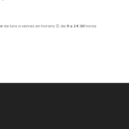
𝙚 de luns a venres en horario ⏰ de 𝟵 𝗮 𝟭𝟰:𝟯𝟬 horas