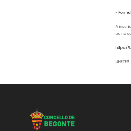
-
Formul
A inscric
ou na s
https://
ÚNETE‼️