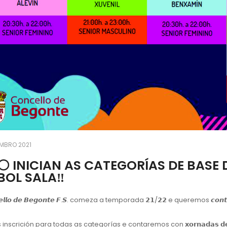
MBRO 2021
⚪️ INICIAN AS CATEGORÍAS DE BAS
BOL SALA‼️
𝙚𝙡𝙡𝙤 𝙙𝙚 𝘽𝙚𝙜𝙤𝙣𝙩𝙚 𝙁.𝙎. comeza a temporada 𝟮𝟭/𝟮𝟮 e queremos 𝙘𝙤𝙣𝙩
nscrición para todas as categorías e contaremos con 𝘅𝗼𝗿𝗻𝗮𝗱𝗮𝘀 𝗱𝗲 𝗽𝗼𝗿