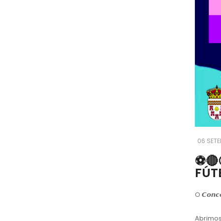
06 SETE
⚽️
FÚT
O 𝘾𝙤𝙣𝙘
Abrimos i