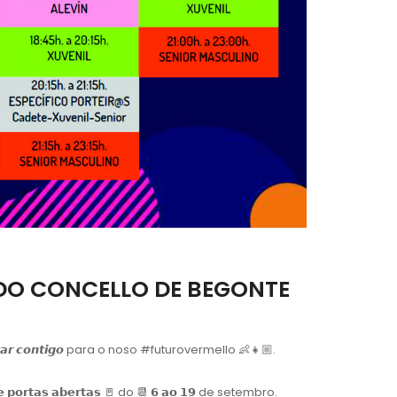
E DO CONCELLO DE BEGONTE
𝙧 𝙘𝙤𝙣𝙩𝙞𝙜𝙤 para o noso
#futurovermello
👶👧🏼.
𝘁𝗮𝘀 𝗮𝗯𝗲𝗿𝘁𝗮𝘀 🚪 do 📆 𝟲 𝗮𝗼 𝟭𝟵 de setembro.