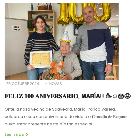
25 OCTUBRE 2024
NOVAS
𝐅𝐄𝐋𝐈𝐙 𝟏𝟎𝟎 𝐀𝐍𝐈𝐕𝐄𝐑𝐒𝐀𝐑𝐈𝐎, 𝗠𝗔𝗥Í𝗔!! 🥳☺️🎂🤩
Onte, a nosa veciña de Saavedra, María Franco Varela,
celebrou o seu cen aniversario de vida e o 𝐂𝐨𝐧𝐜𝐞𝐥𝐥𝐨 𝐝𝐞 𝐁𝐞𝐠𝐨𝐧𝐭𝐞
quixo estar presente neste día tan especial.
Leer más