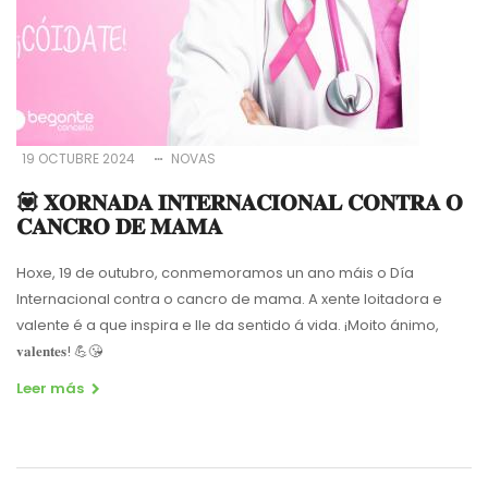
19 OCTUBRE 2024
NOVAS
💟 𝐗𝐎𝐑𝐍𝐀𝐃𝐀 𝐈𝐍𝐓𝐄𝐑𝐍𝐀𝐂𝐈𝐎𝐍𝐀𝐋 𝐂𝐎𝐍𝐓𝐑𝐀 𝐎
𝐂𝐀𝐍𝐂𝐑𝐎 𝐃𝐄 𝐌𝐀𝐌𝐀
Hoxe, 19 de outubro, conmemoramos un ano máis o Día
Internacional contra o cancro de mama. A xente loitadora e
valente é a que inspira e lle da sentido á vida. ¡Moito ánimo,
𝐯𝐚𝐥𝐞𝐧𝐭𝐞𝐬! 💪😘
Leer más