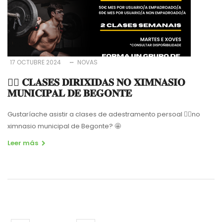
17 OCTUBRE 2024
NOVAS
🏋️‍♀️ 𝐂𝐋𝐀𝐒𝐄𝐒 𝐃𝐈𝐑𝐈𝐗𝐈𝐃𝐀𝐒 𝐍𝐎 𝐗𝐈𝐌𝐍𝐀𝐒𝐈𝐎
𝐌𝐔𝐍𝐈𝐂𝐈𝐏𝐀𝐋 𝐃𝐄 𝐁𝐄𝐆𝐎𝐍𝐓𝐄
Gustaríache asistir a clases de adestramento persoal
🤸‍♀️
no
ximnasio municipal de Begonte?
🤩
Leer más