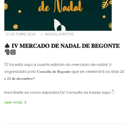
21 OCTUBRE 2024
NOVAS
EVENTOS
🎄 𝐈𝐕 𝐌𝐄𝐑𝐂𝐀𝐃𝐎 𝐃𝐄 𝐍𝐀𝐃𝐀𝐋 𝐃𝐄 𝐁𝐄𝐆𝐎𝐍𝐓𝐄
🎅🏻
💥 Xa está aquí a cuarta edición do mercado de nadal ☃️
organizado polo 𝐂𝐨𝐧𝐜𝐞𝐥𝐥𝐨 𝐝𝐞 𝐁𝐞𝐠𝐨𝐧𝐭𝐞 que se celebrará os días 𝟐𝟏
𝐞 𝟐𝟐 𝐝𝐞 𝐝𝐞𝐜𝐞𝐦𝐛𝐫𝐨!!
Inscríbete xa como expositor/a! Consulta as bases aquí 👇
Leer más