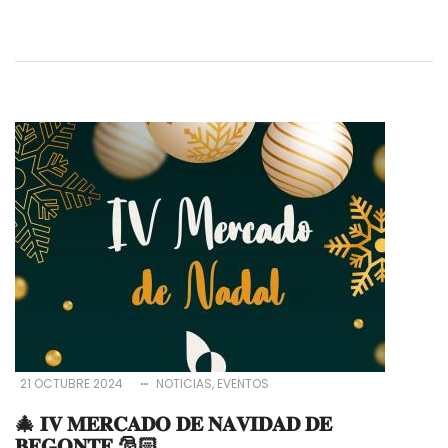
21 OCTUBRE 2024
NOTICIAS
EVENTOS
🎄 𝐈𝐕 𝐌𝐄𝐑𝐂𝐀𝐃𝐎 𝐃𝐄 𝐍𝐀𝐕𝐈𝐃𝐀𝐃 𝐃𝐄
𝐁𝐄𝐆𝐎𝐍𝐓𝐄 🎅🏻