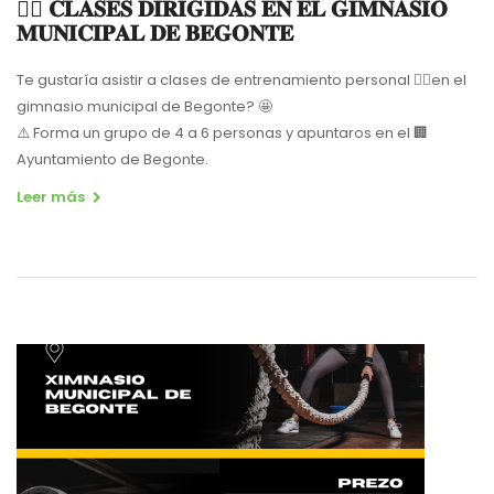
🏋️‍♀️ 𝐂𝐋𝐀𝐒𝐄𝐒 𝐃𝐈𝐑𝐈𝐆𝐈𝐃𝐀𝐒 𝐄𝐍 𝐄𝐋 𝐆𝐈𝐌𝐍𝐀𝐒𝐈𝐎
𝐌𝐔𝐍𝐈𝐂𝐈𝐏𝐀𝐋 𝐃𝐄 𝐁𝐄𝐆𝐎𝐍𝐓𝐄
Te gustaría asistir a clases de entrenamiento personal 🤸‍♀️en el
gimnasio municipal de Begonte? 🤩
⚠️ Forma un grupo de 4 a 6 personas y apuntaros en el 🏢
Ayuntamiento de Begonte.
Leer más