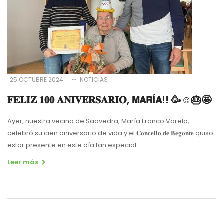
25 OCTUBRE 2024
NOTICIAS
𝐅𝐄𝐋𝐈𝐙 𝟏𝟎𝟎 𝐀𝐍𝐈𝐕𝐄𝐑𝐒𝐀𝐑𝐈𝐎, 𝗠𝗔𝗥Í𝗔!! 🥳☺️🎂🤩
Ayer, nuestra vecina de Saavedra, María Franco Varela,
celebró su cien aniversario de vida y el 𝐂𝐨𝐧𝐜𝐞𝐥𝐥𝐨 𝐝𝐞 𝐁𝐞𝐠𝐨𝐧𝐭𝐞 quiso
estar presente en este día tan especial.
Leer más