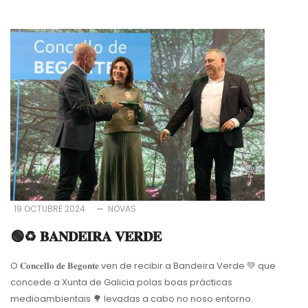
19 OCTUBRE 2024
NOVAS
🟢♻️ 𝐁𝐀𝐍𝐃𝐄𝐈𝐑𝐀 𝐕𝐄𝐑𝐃𝐄
O 𝐂𝐨𝐧𝐜𝐞𝐥𝐥𝐨 𝐝𝐞 𝐁𝐞𝐠𝐨𝐧𝐭𝐞 ven de recibir a Bandeira Verde 💚 que
concede a Xunta de Galicia polas boas prácticas
medioambientais 🌳 levadas a cabo no noso entorno.