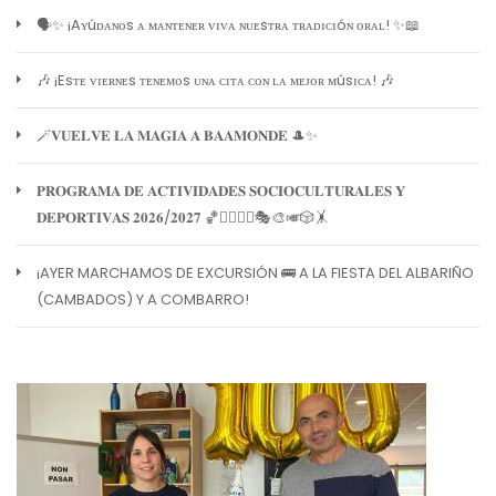
🗣️✨ ¡Aʏúᴅᴀɴᴏs ᴀ ᴍᴀɴᴛᴇɴᴇʀ ᴠɪᴠᴀ ɴᴜᴇsᴛʀᴀ ᴛʀᴀᴅɪᴄɪóɴ ᴏʀᴀʟ! ✨📖
🎶 ¡Esᴛᴇ ᴠɪᴇʀɴᴇs ᴛᴇɴᴇᴍᴏs ᴜɴᴀ ᴄɪᴛᴀ ᴄᴏɴ ʟᴀ ᴍᴇᴊᴏʀ ᴍúsɪᴄᴀ! 🎶
🪄𝐕𝐔𝐄𝐋𝐕𝐄 𝐋𝐀 𝐌𝐀𝐆𝐈𝐀 𝐀 𝐁𝐀𝐀𝐌𝐎𝐍𝐃𝐄 🎩✨
𝐏𝐑𝐎𝐆𝐑𝐀𝐌𝐀 𝐃𝐄 𝐀𝐂𝐓𝐈𝐕𝐈𝐃𝐀𝐃𝐄𝐒 𝐒𝐎𝐂𝐈𝐎𝐂𝐔𝐋𝐓𝐔𝐑𝐀𝐋𝐄𝐒 𝐘
𝐃𝐄𝐏𝐎𝐑𝐓𝐈𝐕𝐀𝐒 𝟐𝟎𝟐𝟔/𝟐𝟎𝟐𝟕 🏀🏊‍♀️🧘‍♀️🎭🎨🎺🎲🤸
¡AYER MARCHAMOS DE EXCURSIÓN 🚌 A LA FIESTA DEL ALBARIÑO
(CAMBADOS) Y A COMBARRO!