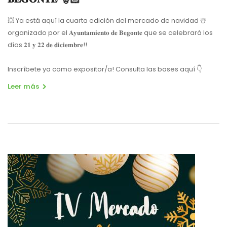
💥 Ya está aquí la cuarta edición del mercado de navidad ☃️
organizado por el 𝐀𝐲𝐮𝐧𝐭𝐚𝐦𝐢𝐞𝐧𝐭𝐨 𝐝𝐞 𝐁𝐞𝐠𝐨𝐧𝐭𝐞 que se celebrará los
días 𝟐𝟏 𝐲 𝟐𝟐 𝐝𝐞 𝐝𝐢𝐜𝐢𝐞𝐦𝐛𝐫𝐞!!
Inscríbete ya como expositor/a! Consulta las bases aquí 👇
Leer más