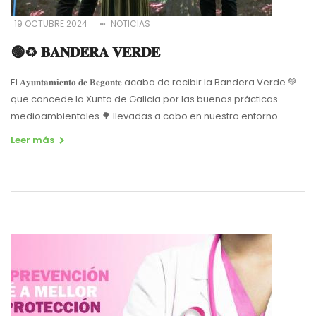
19 OCTUBRE 2024
NOTICIAS
🟢♻️ 𝐁𝐀𝐍𝐃𝐄𝐑𝐀 𝐕𝐄𝐑𝐃𝐄
El 𝐀𝐲𝐮𝐧𝐭𝐚𝐦𝐢𝐞𝐧𝐭𝐨 𝐝𝐞 𝐁𝐞𝐠𝐨𝐧𝐭𝐞 acaba de recibir la Bandera Verde 💚
que concede la Xunta de Galicia por las buenas prácticas
medioambientales 🌳 llevadas a cabo en nuestro entorno.
Leer más