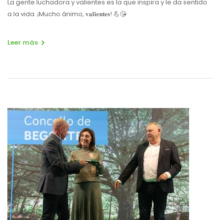
La gente luchadora y valientes es la que inspira y le da sentido
a la vida. ¡Mucho ánimo, 𝐯𝐚𝐥𝐢𝐞𝐧𝐭𝐞𝐬! 💪😘
Leer más