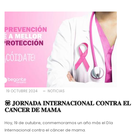
19 OCTUBRE 2024
NOTICIAS
💟 𝐉𝐎𝐑𝐍𝐀𝐃𝐀 𝐈𝐍𝐓𝐄𝐑𝐍𝐀𝐂𝐈𝐎𝐍𝐀𝐋 𝐂𝐎𝐍𝐓𝐑𝐀 𝐄𝐋
𝐂𝐀́𝐍𝐂𝐄𝐑 𝐃𝐄 𝐌𝐀𝐌𝐀
Hoy, 19 de outubre, conmemoramos un año más el Día
Internacional contra el cáncer de mama.