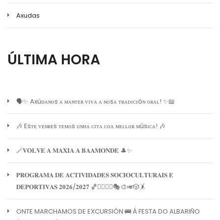
Axudas
ÚLTIMA HORA
🗣️✨ Axúᴅᴀɴᴏs ᴀ ᴍᴀɴᴛᴇʀ ᴠɪᴠᴀ ᴀ ɴᴏsᴀ ᴛʀᴀᴅɪᴄɪóɴ ᴏʀᴀʟ! ✨📖
🎶 Esᴛᴇ ᴠᴇɴʀᴇs ᴛᴇᴍᴏs ᴜɴʜᴀ ᴄɪᴛᴀ ᴄᴏᴀ ᴍᴇʟʟᴏʀ ᴍúsɪᴄᴀ! 🎶
🪄𝐕𝐎𝐋𝐕𝐄 𝐀 𝐌𝐀𝐗𝐈𝐀 𝐀 𝐁𝐀𝐀𝐌𝐎𝐍𝐃𝐄 🎩✨
𝐏𝐑𝐎𝐆𝐑𝐀𝐌𝐀 𝐃𝐄 𝐀𝐂𝐓𝐈𝐕𝐈𝐃𝐀𝐃𝐄𝐒 𝐒𝐎𝐂𝐈𝐎𝐂𝐔𝐋𝐓𝐔𝐑𝐀𝐈𝐒 𝐄
𝐃𝐄𝐏𝐎𝐑𝐓𝐈𝐕𝐀𝐒 𝟐𝟎𝟐𝟔/𝟐𝟎𝟐𝟕 🏀🏊‍♀️🧘‍♀️🎭🎨🎺🎲🤸
ONTE MARCHAMOS DE EXCURSIÓN 🚌 Á FESTA DO ALBARIÑO