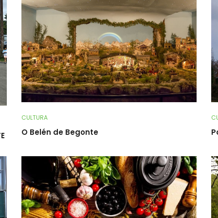
CULTURA
C
O Belén de Begonte
P
TE