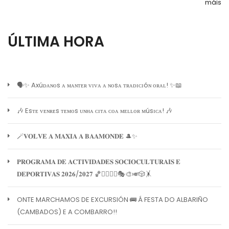
máis
ÚLTIMA HORA
🗣️✨ Axúᴅᴀɴᴏs ᴀ ᴍᴀɴᴛᴇʀ ᴠɪᴠᴀ ᴀ ɴᴏsᴀ ᴛʀᴀᴅɪᴄɪóɴ ᴏʀᴀʟ! ✨📖
🎶 Esᴛᴇ ᴠᴇɴʀᴇs ᴛᴇᴍᴏs ᴜɴʜᴀ ᴄɪᴛᴀ ᴄᴏᴀ ᴍᴇʟʟᴏʀ ᴍúsɪᴄᴀ! 🎶
🪄𝐕𝐎𝐋𝐕𝐄 𝐀 𝐌𝐀𝐗𝐈𝐀 𝐀 𝐁𝐀𝐀𝐌𝐎𝐍𝐃𝐄 🎩✨
𝐏𝐑𝐎𝐆𝐑𝐀𝐌𝐀 𝐃𝐄 𝐀𝐂𝐓𝐈𝐕𝐈𝐃𝐀𝐃𝐄𝐒 𝐒𝐎𝐂𝐈𝐎𝐂𝐔𝐋𝐓𝐔𝐑𝐀𝐈𝐒 𝐄
𝐃𝐄𝐏𝐎𝐑𝐓𝐈𝐕𝐀𝐒 𝟐𝟎𝟐𝟔/𝟐𝟎𝟐𝟕 🏀🏊‍♀️🧘‍♀️🎭🎨🎺🎲🤸
ONTE MARCHAMOS DE EXCURSIÓN 🚌 Á FESTA DO ALBARIÑO
(CAMBADOS) E A COMBARRO!!