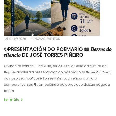
21 XULLO 2026
NOVAS
EVENTOS
✨PRESENTACIÓN DO POEMARIO 📖 𝑩𝒆𝒓𝒓𝒐𝒔 𝒅𝒐
𝒔𝒊𝒍𝒆𝒏𝒄𝒊𝒐 DE JOSÉ TORRES PIÑEIRO
O vindeiro venres 31 de xullo, ás 20:00 h, a Casa da cultura de
𝐁𝐞𝐠𝐨𝐧𝐭𝐞 acollerá a presentación do poemario 📖 𝑩𝒆𝒓𝒓𝒐𝒔 𝒅𝒐 𝒔𝒊𝒍𝒆𝒏𝒄𝒊𝒐
do noso veciño🖋️José Torres Piñeiro, un encontro para
compartir versos 🗣️, emocións e palabras que deixan pegada,
acom
Ler máis