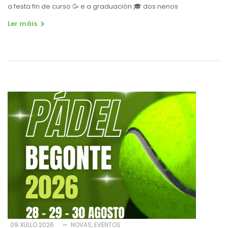
a festa fin de curso
🥳
e a graduación
🎓
dos nenos
Ler máis
09 XULLO 2026
NOVAS
EVENTOS