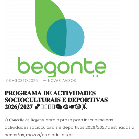
03 AGOSTO 2026
NOVAS
AVISOS
𝐏𝐑𝐎𝐆𝐑𝐀𝐌𝐀 𝐃𝐄 𝐀𝐂𝐓𝐈𝐕𝐈𝐃𝐀𝐃𝐄𝐒
𝐒𝐎𝐂𝐈𝐎𝐂𝐔𝐋𝐓𝐔𝐑𝐀𝐈𝐒 𝐄 𝐃𝐄𝐏𝐎𝐑𝐓𝐈𝐕𝐀𝐒
𝟐𝟎𝟐𝟔/𝟐𝟎𝟐𝟕 🏀🏊‍♀️🧘‍♀️🎭🎨🎺🎲🤸
O 𝐂𝐨𝐧𝐜𝐞𝐥𝐥𝐨 𝐝𝐞 𝐁𝐞𝐠𝐨𝐧𝐭𝐞 abre o prazo para inscribirse nas
actividades socioculturais e deportivas 2026/2027 destinadas a
nenos/as, mozos/as e adultos/as.