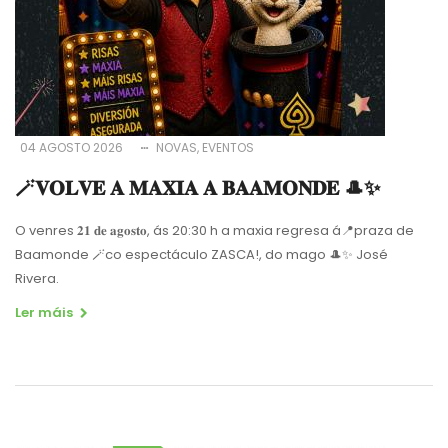
04 AGOSTO 2026
NOVAS
EVENTOS
🪄𝐕𝐎𝐋𝐕𝐄 𝐀 𝐌𝐀𝐗𝐈𝐀 𝐀 𝐁𝐀𝐀𝐌𝐎𝐍𝐃𝐄 🎩✨
O venres 𝟐𝟏 𝐝𝐞 𝐚𝐠𝐨𝐬𝐭𝐨, ás 20:30 h a maxia regresa á📍praza de
Baamonde 🪄co espectáculo ZASCA!, do mago 🎩✨ José
Rivera.
Ler máis