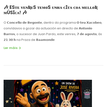
🎶 ESᴛᴇ ᴠᴇɴƦᴇS ᴛᴇᴍᴏS ᴜɴʜᴀ ᴄꞮᴛᴀ ᴄᴏᴀ ᴍᴇʟʟᴏƦ
ᴍÚSꞮᴄᴀ! 🎶
O 𝗖𝗼𝗻𝗰𝗲𝗹𝗹𝗼 𝗱𝗲 𝗕𝗲𝗴𝗼𝗻𝘁𝗲, dentro do programa 𝗢 𝘁𝗲𝘂 𝗫𝗮𝗰𝗼𝗯𝗲𝗼,
convídavos a gozar da actuación en directo de 𝗔𝗻𝘁𝗼𝗻𝗶𝗼
𝗕𝗮𝗿𝗿𝗼𝘀, o sucesor de Juan Pardo, este venres, 𝟳 𝗱𝗲 𝗮𝗴𝗼𝘀𝘁𝗼, ás
𝟮𝟭:𝟯𝟬 𝗵 na Praza de 𝗕𝗮𝗮𝗺𝗼𝗻𝗱𝗲.
Ler máis