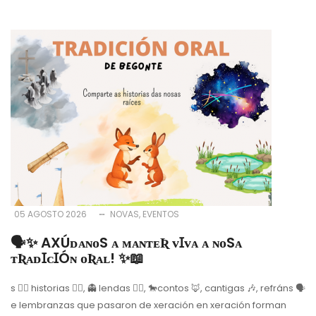
05 AGOSTO 2026
NOVAS
EVENTOS
🗣️✨ AXÚᴅᴀɴᴏS ᴀ ᴍᴀɴᴛᴇƦ ᴠꞮᴠᴀ ᴀ ɴᴏSᴀ
ᴛƦᴀᴅꞮᴄꞮÓɴ ᴏƦᴀʟ! ✨📖
s 🧜‍♀️ historias 🧙‍♂️, 👻 lendas 🧙‍♀️, 🐎contos 🦊, cantigas 🎶, refráns 🗣
e lembranzas que pasaron de xeración en xeración forman