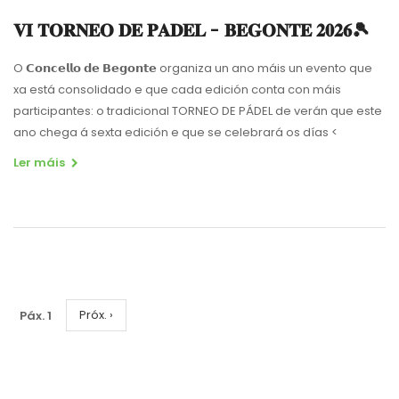
𝐕𝐈 𝐓𝐎𝐑𝐍𝐄𝐎 𝐃𝐄 𝐏𝐀𝐃𝐄𝐋 - 𝐁𝐄𝐆𝐎𝐍𝐓𝐄 𝟐𝟎𝟐𝟔🎾
O 𝗖𝗼𝗻𝗰𝗲𝗹𝗹𝗼 𝗱𝗲 𝗕𝗲𝗴𝗼𝗻𝘁𝗲 organiza un ano máis un evento que
xa está consolidado e que cada edición conta con máis
participantes: o tradicional TORNEO DE PÁDEL de verán que este
ano chega á sexta edición e que se celebrará os días
<
Ler máis
Pagination
Páx. 1
Páxina
Próx. ›
Seguinte