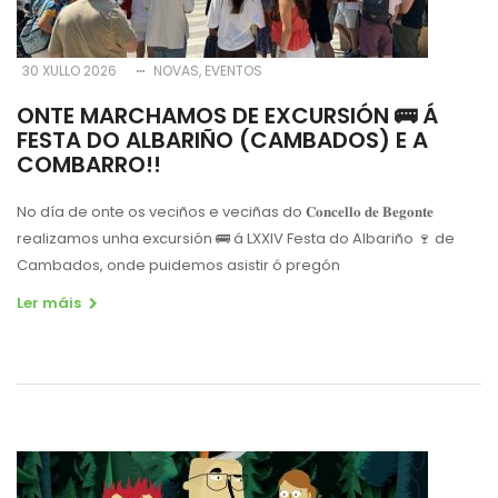
30 XULLO 2026
NOVAS
EVENTOS
ONTE MARCHAMOS DE EXCURSIÓN 🚌 Á
FESTA DO ALBARIÑO (CAMBADOS) E A
COMBARRO!!
No día de onte os veciños e veciñas do 𝐂𝐨𝐧𝐜𝐞𝐥𝐥𝐨 𝐝𝐞 𝐁𝐞𝐠𝐨𝐧𝐭𝐞
realizamos unha excursión
🚌
á LXXIV Festa do Albariño
🍷
de
Cambados, onde puidemos asistir ó pregón
Ler máis