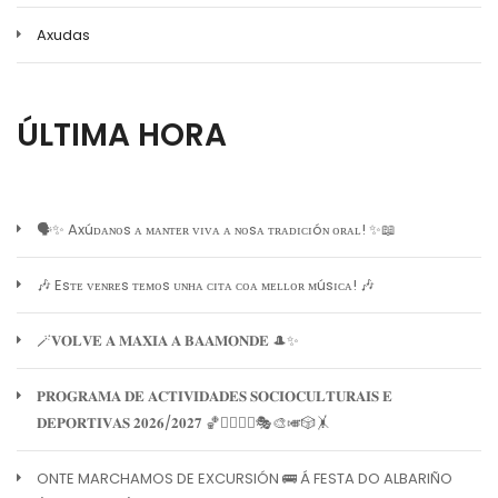
Axudas
ÚLTIMA HORA
🗣️✨ Axúᴅᴀɴᴏs ᴀ ᴍᴀɴᴛᴇʀ ᴠɪᴠᴀ ᴀ ɴᴏsᴀ ᴛʀᴀᴅɪᴄɪóɴ ᴏʀᴀʟ! ✨📖
🎶 Esᴛᴇ ᴠᴇɴʀᴇs ᴛᴇᴍᴏs ᴜɴʜᴀ ᴄɪᴛᴀ ᴄᴏᴀ ᴍᴇʟʟᴏʀ ᴍúsɪᴄᴀ! 🎶
🪄𝐕𝐎𝐋𝐕𝐄 𝐀 𝐌𝐀𝐗𝐈𝐀 𝐀 𝐁𝐀𝐀𝐌𝐎𝐍𝐃𝐄 🎩✨
𝐏𝐑𝐎𝐆𝐑𝐀𝐌𝐀 𝐃𝐄 𝐀𝐂𝐓𝐈𝐕𝐈𝐃𝐀𝐃𝐄𝐒 𝐒𝐎𝐂𝐈𝐎𝐂𝐔𝐋𝐓𝐔𝐑𝐀𝐈𝐒 𝐄
𝐃𝐄𝐏𝐎𝐑𝐓𝐈𝐕𝐀𝐒 𝟐𝟎𝟐𝟔/𝟐𝟎𝟐𝟕 🏀🏊‍♀️🧘‍♀️🎭🎨🎺🎲🤸
ONTE MARCHAMOS DE EXCURSIÓN 🚌 Á FESTA DO ALBARIÑO