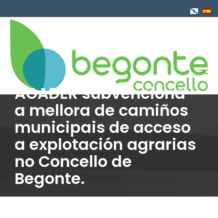
Ir
o
contido
principal
AGADER subvenciona
a mellora de camiños
municipais de acceso
a explotación agrarias
no Concello de
Begonte.