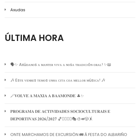
Axudas
ÚLTIMA HORA
🗣️✨ Axúᴅᴀɴᴏs ᴀ ᴍᴀɴᴛᴇʀ ᴠɪᴠᴀ ᴀ ɴᴏsᴀ ᴛʀᴀᴅɪᴄɪóɴ ᴏʀᴀʟ! ✨📖
🎶 Esᴛᴇ ᴠᴇɴʀᴇs ᴛᴇᴍᴏs ᴜɴʜᴀ ᴄɪᴛᴀ ᴄᴏᴀ ᴍᴇʟʟᴏʀ ᴍúsɪᴄᴀ! 🎶
🪄𝐕𝐎𝐋𝐕𝐄 𝐀 𝐌𝐀𝐗𝐈𝐀 𝐀 𝐁𝐀𝐀𝐌𝐎𝐍𝐃𝐄 🎩✨
𝐏𝐑𝐎𝐆𝐑𝐀𝐌𝐀 𝐃𝐄 𝐀𝐂𝐓𝐈𝐕𝐈𝐃𝐀𝐃𝐄𝐒 𝐒𝐎𝐂𝐈𝐎𝐂𝐔𝐋𝐓𝐔𝐑𝐀𝐈𝐒 𝐄
𝐃𝐄𝐏𝐎𝐑𝐓𝐈𝐕𝐀𝐒 𝟐𝟎𝟐𝟔/𝟐𝟎𝟐𝟕 🏀🏊‍♀️🧘‍♀️🎭🎨🎺🎲🤸
ONTE MARCHAMOS DE EXCURSIÓN 🚌 Á FESTA DO ALBARIÑO