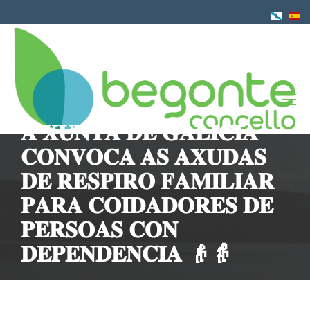
Ir
o
contido
principal
𝐀 𝐗𝐔𝐍𝐓𝐀 𝐃𝐄 𝐆𝐀𝐋𝐈𝐂𝐈𝐀
𝐂𝐎𝐍𝐕𝐎𝐂𝐀 𝐀𝐒 𝐀𝐗𝐔𝐃𝐀𝐒
𝐃𝐄 𝐑𝐄𝐒𝐏𝐈𝐑𝐎 𝐅𝐀𝐌𝐈𝐋𝐈𝐀𝐑
𝐏𝐀𝐑𝐀 𝐂𝐎𝐈𝐃𝐀𝐃𝐎𝐑𝐄𝐒 𝐃𝐄
𝐏𝐄𝐑𝐒𝐎𝐀𝐒 𝐂𝐎𝐍
𝐃𝐄𝐏𝐄𝐍𝐃𝐄𝐍𝐂𝐈𝐀 👴👵