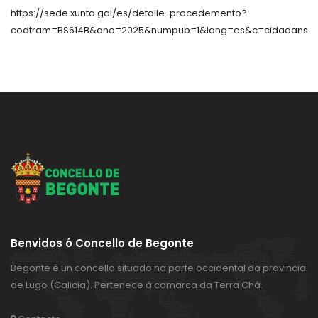
https://sede.xunta.gal/es/detalle-procedemento?
codtram=BS614B&ano=2025&numpub=1&lang=es&c=cidadans
Benvidos ó Concello de Begonte
Begonte é un concello situado na parte occidental da provincia
de Lugo (Galicia). Pertenece á comarca da Terra Chá.