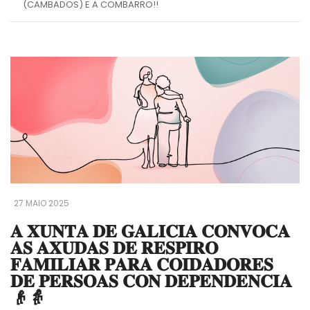
(CAMBADOS) E A COMBARRO!!
27 MAIO 2025
𝐀 𝐗𝐔𝐍𝐓𝐀 𝐃𝐄 𝐆𝐀𝐋𝐈𝐂𝐈𝐀 𝐂𝐎𝐍𝐕𝐎𝐂𝐀
𝐀𝐒 𝐀𝐗𝐔𝐃𝐀𝐒 𝐃𝐄 𝐑𝐄𝐒𝐏𝐈𝐑𝐎
𝐅𝐀𝐌𝐈𝐋𝐈𝐀𝐑 𝐏𝐀𝐑𝐀 𝐂𝐎𝐈𝐃𝐀𝐃𝐎𝐑𝐄𝐒
𝐃𝐄 𝐏𝐄𝐑𝐒𝐎𝐀𝐒 𝐂𝐎𝐍 𝐃𝐄𝐏𝐄𝐍𝐃𝐄𝐍𝐂𝐈𝐀
👴👵