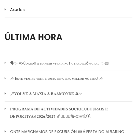
Axudas
ÚLTIMA HORA
🗣️✨ Axúᴅᴀɴᴏs ᴀ ᴍᴀɴᴛᴇʀ ᴠɪᴠᴀ ᴀ ɴᴏsᴀ ᴛʀᴀᴅɪᴄɪóɴ ᴏʀᴀʟ! ✨📖
🎶 Esᴛᴇ ᴠᴇɴʀᴇs ᴛᴇᴍᴏs ᴜɴʜᴀ ᴄɪᴛᴀ ᴄᴏᴀ ᴍᴇʟʟᴏʀ ᴍúsɪᴄᴀ! 🎶
🪄𝐕𝐎𝐋𝐕𝐄 𝐀 𝐌𝐀𝐗𝐈𝐀 𝐀 𝐁𝐀𝐀𝐌𝐎𝐍𝐃𝐄 🎩✨
𝐏𝐑𝐎𝐆𝐑𝐀𝐌𝐀 𝐃𝐄 𝐀𝐂𝐓𝐈𝐕𝐈𝐃𝐀𝐃𝐄𝐒 𝐒𝐎𝐂𝐈𝐎𝐂𝐔𝐋𝐓𝐔𝐑𝐀𝐈𝐒 𝐄
𝐃𝐄𝐏𝐎𝐑𝐓𝐈𝐕𝐀𝐒 𝟐𝟎𝟐𝟔/𝟐𝟎𝟐𝟕 🏀🏊‍♀️🧘‍♀️🎭🎨🎺🎲🤸
ONTE MARCHAMOS DE EXCURSIÓN 🚌 Á FESTA DO ALBARIÑO