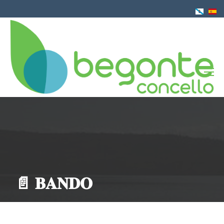
Ir
o
contido
principal
📄 𝐁𝐀𝐍𝐃𝐎