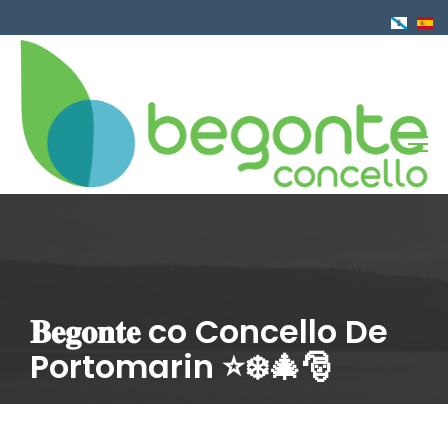
Ir
o
contido
principal
𝐁𝐞𝐠𝐨𝐧𝐭𝐞 co Concello De
Portomarin ⭐️❄️🎄🎅