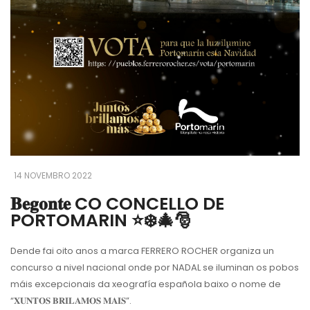
14 NOVEMBRO 2022
𝐁𝐞𝐠𝐨𝐧𝐭𝐞 CO CONCELLO DE
PORTOMARIN ⭐️❄️🎄🎅
Dende fai oito anos a marca FERRERO ROCHER organiza un
concurso a nivel nacional onde por NADAL se iluminan os pobos
máis excepcionais da xeografía española baixo o nome de
“𝐗𝐔𝐍𝐓𝐎𝐒 𝐁𝐑𝐈𝐋𝐀𝐌𝐎𝐒 𝐌𝐀𝐈𝐒”.