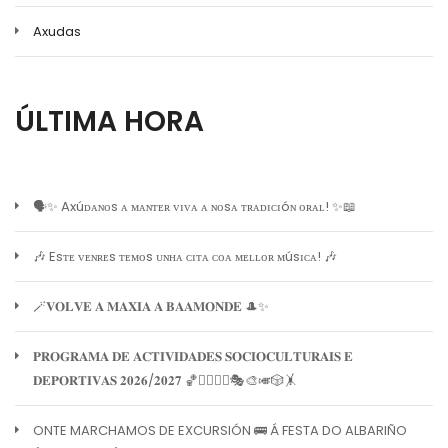
Axudas
ÚLTIMA HORA
🗣️✨ Axúᴅᴀɴᴏs ᴀ ᴍᴀɴᴛᴇʀ ᴠɪᴠᴀ ᴀ ɴᴏsᴀ ᴛʀᴀᴅɪᴄɪóɴ ᴏʀᴀʟ! ✨📖
🎶 Esᴛᴇ ᴠᴇɴʀᴇs ᴛᴇᴍᴏs ᴜɴʜᴀ ᴄɪᴛᴀ ᴄᴏᴀ ᴍᴇʟʟᴏʀ ᴍúsɪᴄᴀ! 🎶
🪄𝐕𝐎𝐋𝐕𝐄 𝐀 𝐌𝐀𝐗𝐈𝐀 𝐀 𝐁𝐀𝐀𝐌𝐎𝐍𝐃𝐄 🎩✨
𝐏𝐑𝐎𝐆𝐑𝐀𝐌𝐀 𝐃𝐄 𝐀𝐂𝐓𝐈𝐕𝐈𝐃𝐀𝐃𝐄𝐒 𝐒𝐎𝐂𝐈𝐎𝐂𝐔𝐋𝐓𝐔𝐑𝐀𝐈𝐒 𝐄
𝐃𝐄𝐏𝐎𝐑𝐓𝐈𝐕𝐀𝐒 𝟐𝟎𝟐𝟔/𝟐𝟎𝟐𝟕 🏀🏊‍♀️🧘‍♀️🎭🎨🎺🎲🤸
ONTE MARCHAMOS DE EXCURSIÓN 🚌 Á FESTA DO ALBARIÑO