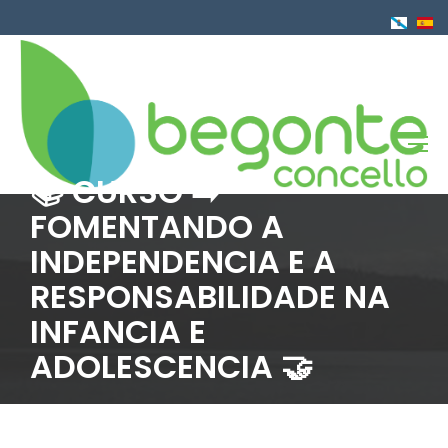
Ir
o
contido
principal
📚 CURSO ➡️
FOMENTANDO A
INDEPENDENCIA E A
RESPONSABILIDADE NA
INFANCIA E
ADOLESCENCIA 🤝