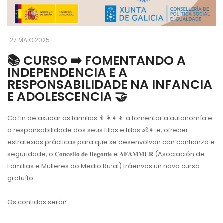
27 MAIO 2025
📚 CURSO ➡️ FOMENTANDO A
INDEPENDENCIA E A
RESPONSABILIDADE NA INFANCIA
E ADOLESCENCIA 🤝
Co fin de axudar ás familias
👨‍👩‍👧‍👦
a fomentar a autonomía e
a responsabilidade dos seus fillos e fillas
👶
👧
e, ofrecer
estratexias prácticas para que se desenvolvan con confianza e
seguridade, o 𝐂𝐨𝐧𝐜𝐞𝐥𝐥𝐨 𝐝𝐞 𝐁𝐞𝐠𝐨𝐧𝐭𝐞 e 𝐀𝐅𝐀𝐌𝐌𝐄𝐑 (Asociación de
Familias e Mulleres do Medio Rural) tráenvos un novo curso
gratuíto.
Os contidos serán: