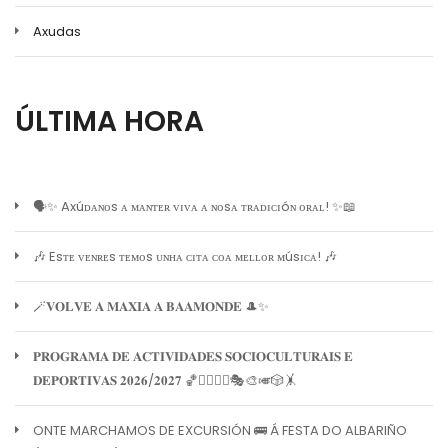
Axudas
ÚLTIMA HORA
🗣️✨ Axúᴅᴀɴᴏs ᴀ ᴍᴀɴᴛᴇʀ ᴠɪᴠᴀ ᴀ ɴᴏsᴀ ᴛʀᴀᴅɪᴄɪóɴ ᴏʀᴀʟ! ✨📖
🎶 Esᴛᴇ ᴠᴇɴʀᴇs ᴛᴇᴍᴏs ᴜɴʜᴀ ᴄɪᴛᴀ ᴄᴏᴀ ᴍᴇʟʟᴏʀ ᴍúsɪᴄᴀ! 🎶
🪄𝐕𝐎𝐋𝐕𝐄 𝐀 𝐌𝐀𝐗𝐈𝐀 𝐀 𝐁𝐀𝐀𝐌𝐎𝐍𝐃𝐄 🎩✨
𝐏𝐑𝐎𝐆𝐑𝐀𝐌𝐀 𝐃𝐄 𝐀𝐂𝐓𝐈𝐕𝐈𝐃𝐀𝐃𝐄𝐒 𝐒𝐎𝐂𝐈𝐎𝐂𝐔𝐋𝐓𝐔𝐑𝐀𝐈𝐒 𝐄
𝐃𝐄𝐏𝐎𝐑𝐓𝐈𝐕𝐀𝐒 𝟐𝟎𝟐𝟔/𝟐𝟎𝟐𝟕 🏀🏊‍♀️🧘‍♀️🎭🎨🎺🎲🤸
ONTE MARCHAMOS DE EXCURSIÓN 🚌 Á FESTA DO ALBARIÑO