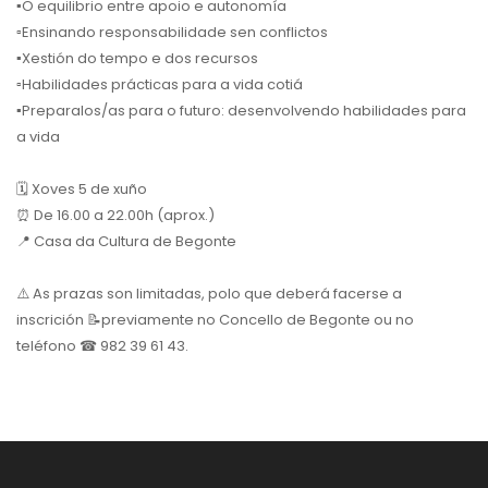
▪️
O equilibrio entre apoio e autonomía
▫️
Ensinando responsabilidade sen conflictos
▪️
Xestión do tempo e dos recursos
▫️
Habilidades prácticas para a vida cotiá
▪️
Preparalos/as para o futuro: desenvolvendo habilidades para
a vida
🗓
Xoves 5 de xuño
⏰
De 16.00 a 22.00h (aprox.)
📍
Casa da Cultura de Begonte
⚠️
As prazas son limitadas, polo que deberá facerse a
inscrición
📝
previamente no Concello de Begonte ou no
teléfono
☎
982 39 61 43.