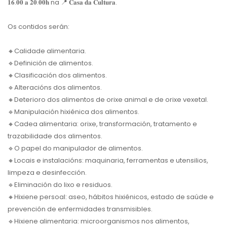
𝟏𝟔.𝟎𝟎 𝐚 𝟐𝟎.𝟎𝟎𝐡 na
📍
𝐂𝐚𝐬𝐚 𝐝𝐚 𝐂𝐮𝐥𝐭𝐮𝐫𝐚.
Os contidos serán:
🔸
Calidade alimentaria.
🔹
Definición de alimentos.
🔸
Clasificación dos alimentos.
🔹
Alteracións dos alimentos.
🔸
Deterioro dos alimentos de orixe animal e de orixe vexetal.
🔹
Manipulación hixiénica dos alimentos.
🔸
Cadea alimentaria: orixe, transformación, tratamento e
trazabilidade dos alimentos.
🔹
O papel do manipulador de alimentos.
🔸
Locais e instalacións: maquinaria, ferramentas e utensilios,
limpeza e desinfección.
🔹
Eliminación do lixo e residuos.
🔸
Hixiene persoal: aseo, hábitos hixiénicos, estado de saúde e
prevención de enfermidades transmisibles.
🔹
Hixiene alimentaria: microorganismos nos alimentos,