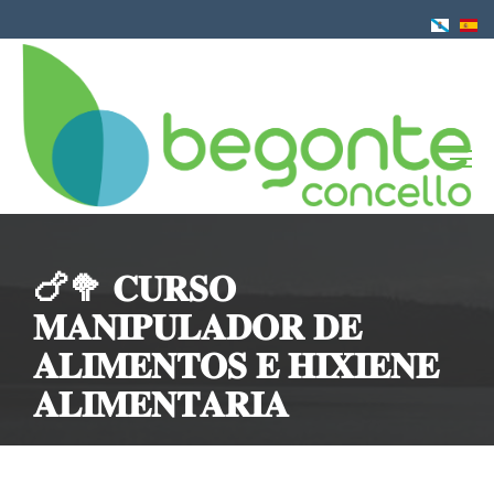
Ir
o
contido
principal
🍗🥦 𝐂𝐔𝐑𝐒𝐎
𝐌𝐀𝐍𝐈𝐏𝐔𝐋𝐀𝐃𝐎𝐑 𝐃𝐄
𝐀𝐋𝐈𝐌𝐄𝐍𝐓𝐎𝐒 𝐄 𝐇𝐈𝐗𝐈𝐄𝐍𝐄
𝐀𝐋𝐈𝐌𝐄𝐍𝐓𝐀𝐑𝐈𝐀