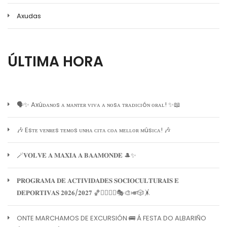
Axudas
ÚLTIMA HORA
🗣️✨ Axúᴅᴀɴᴏs ᴀ ᴍᴀɴᴛᴇʀ ᴠɪᴠᴀ ᴀ ɴᴏsᴀ ᴛʀᴀᴅɪᴄɪóɴ ᴏʀᴀʟ! ✨📖
🎶 Esᴛᴇ ᴠᴇɴʀᴇs ᴛᴇᴍᴏs ᴜɴʜᴀ ᴄɪᴛᴀ ᴄᴏᴀ ᴍᴇʟʟᴏʀ ᴍúsɪᴄᴀ! 🎶
🪄𝐕𝐎𝐋𝐕𝐄 𝐀 𝐌𝐀𝐗𝐈𝐀 𝐀 𝐁𝐀𝐀𝐌𝐎𝐍𝐃𝐄 🎩✨
𝐏𝐑𝐎𝐆𝐑𝐀𝐌𝐀 𝐃𝐄 𝐀𝐂𝐓𝐈𝐕𝐈𝐃𝐀𝐃𝐄𝐒 𝐒𝐎𝐂𝐈𝐎𝐂𝐔𝐋𝐓𝐔𝐑𝐀𝐈𝐒 𝐄
𝐃𝐄𝐏𝐎𝐑𝐓𝐈𝐕𝐀𝐒 𝟐𝟎𝟐𝟔/𝟐𝟎𝟐𝟕 🏀🏊‍♀️🧘‍♀️🎭🎨🎺🎲🤸
ONTE MARCHAMOS DE EXCURSIÓN 🚌 Á FESTA DO ALBARIÑO