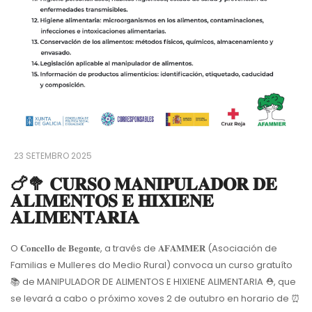
23 SETEMBRO 2025
🍗🥦 𝐂𝐔𝐑𝐒𝐎 𝐌𝐀𝐍𝐈𝐏𝐔𝐋𝐀𝐃𝐎𝐑 𝐃𝐄
𝐀𝐋𝐈𝐌𝐄𝐍𝐓𝐎𝐒 𝐄 𝐇𝐈𝐗𝐈𝐄𝐍𝐄
𝐀𝐋𝐈𝐌𝐄𝐍𝐓𝐀𝐑𝐈𝐀
O 𝐂𝐨𝐧𝐜𝐞𝐥𝐥𝐨 𝐝𝐞 𝐁𝐞𝐠𝐨𝐧𝐭𝐞, a través de 𝐀𝐅𝐀𝐌𝐌𝐄𝐑 (Asociación de
Familias e Mulleres do Medio Rural) convoca un curso gratuíto
📚
de MANIPULADOR DE ALIMENTOS E HIXIENE ALIMENTARIA
⛑
, que
se levará a cabo o próximo xoves 2 de outubro en horario de
⏰