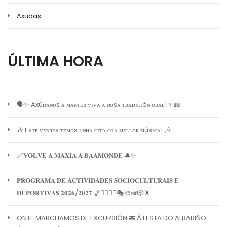
Axudas
ÚLTIMA HORA
🗣️✨ Axúᴅᴀɴᴏs ᴀ ᴍᴀɴᴛᴇʀ ᴠɪᴠᴀ ᴀ ɴᴏsᴀ ᴛʀᴀᴅɪᴄɪóɴ ᴏʀᴀʟ! ✨📖
🎶 Esᴛᴇ ᴠᴇɴʀᴇs ᴛᴇᴍᴏs ᴜɴʜᴀ ᴄɪᴛᴀ ᴄᴏᴀ ᴍᴇʟʟᴏʀ ᴍúsɪᴄᴀ! 🎶
🪄𝐕𝐎𝐋𝐕𝐄 𝐀 𝐌𝐀𝐗𝐈𝐀 𝐀 𝐁𝐀𝐀𝐌𝐎𝐍𝐃𝐄 🎩✨
𝐏𝐑𝐎𝐆𝐑𝐀𝐌𝐀 𝐃𝐄 𝐀𝐂𝐓𝐈𝐕𝐈𝐃𝐀𝐃𝐄𝐒 𝐒𝐎𝐂𝐈𝐎𝐂𝐔𝐋𝐓𝐔𝐑𝐀𝐈𝐒 𝐄
𝐃𝐄𝐏𝐎𝐑𝐓𝐈𝐕𝐀𝐒 𝟐𝟎𝟐𝟔/𝟐𝟎𝟐𝟕 🏀🏊‍♀️🧘‍♀️🎭🎨🎺🎲🤸
ONTE MARCHAMOS DE EXCURSIÓN 🚌 Á FESTA DO ALBARIÑO