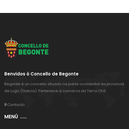
Benvidos ó Concello de Begonte
Begonte é un concello situado na parte occidental da provincia
de Lugo (Galicia). Pertenece á comarca da Terra Chá.
Contacto
MENÚ