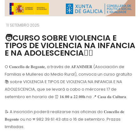
11 SETEMBRO 2025
🧑CURSO SOBRE VIOLENCIA E
TIPOS DE VIOLENCIA NA INFANCIA
E NA ADOLESCENCIA👱‍♀️
O 𝐂𝐨𝐧𝐜𝐞𝐥𝐥𝐨 𝐝𝐞 𝐁𝐞𝐠𝐨𝐧𝐭𝐞, a través de 𝐀𝐅𝐀𝐌𝐌𝐄𝐑 (Asociación de
Familias e Mulleres do Medio Rural), convoca un curso gratuíto
📚
sobre VIOLENCIA E TIPOS DE VIOLENCIA NA INFANCIA E NA
ADOLESCENCIA, que se levará a cabo o mércores 17 de
setembro en horario de
⏰
𝟏𝟔.𝟎𝟎 𝐚 𝟐𝟐.𝟎𝟎𝐡 na
📍
𝐂𝐚𝐬𝐚 𝐝𝐚 𝐂𝐮𝐥𝐭𝐮𝐫𝐚.
📝
A inscrición poderá realizarse nas oficinas do 𝐂𝐨𝐧𝐜𝐞𝐥𝐥𝐨 𝐝𝐞
𝐁𝐞𝐠𝐨𝐧𝐭𝐞 ou no
☎
982 39 61 43 ata o 16 de setembro. Prazas
limitadas.