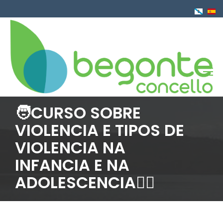
Ir
o
contido
principal
🧑CURSO SOBRE
VIOLENCIA E TIPOS DE
VIOLENCIA NA
INFANCIA E NA
ADOLESCENCIA👱‍♀️