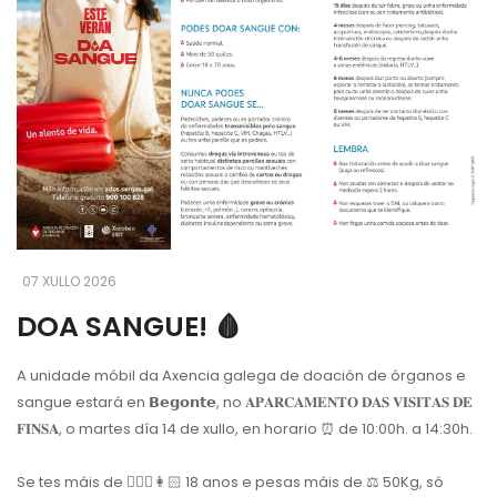
07 XULLO 2026
DOA SANGUE! 🩸
A unidade móbil da Axencia galega de doación de órganos e
sangue estará en 𝗕𝗲𝗴𝗼𝗻𝘁𝗲, no 𝐀𝐏𝐀𝐑𝐂𝐀𝐌𝐄𝐍𝐓𝐎 𝐃𝐀𝐒 𝐕𝐈𝐒𝐈𝐓𝐀𝐒 𝐃𝐄
𝐅𝐈𝐍𝐒𝐀, o martes día 14 de xullo, en horario ⏰ de 10:00h. a 14:30h.
Se tes máis de 👱🏼‍♂️👩🏻 18 anos e pesas máis de ⚖️ 50Kg, só