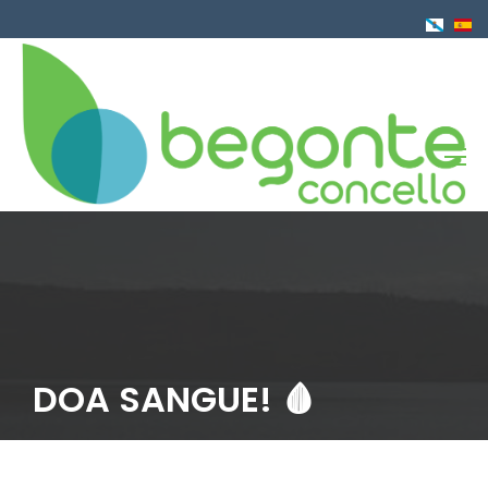
Ir
o
contido
principal
DOA SANGUE! 🩸