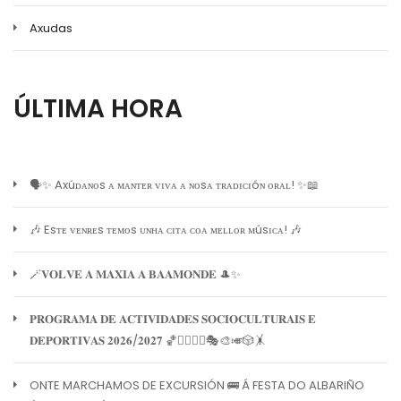
Axudas
ÚLTIMA HORA
🗣️✨ Axúᴅᴀɴᴏs ᴀ ᴍᴀɴᴛᴇʀ ᴠɪᴠᴀ ᴀ ɴᴏsᴀ ᴛʀᴀᴅɪᴄɪóɴ ᴏʀᴀʟ! ✨📖
🎶 Esᴛᴇ ᴠᴇɴʀᴇs ᴛᴇᴍᴏs ᴜɴʜᴀ ᴄɪᴛᴀ ᴄᴏᴀ ᴍᴇʟʟᴏʀ ᴍúsɪᴄᴀ! 🎶
🪄𝐕𝐎𝐋𝐕𝐄 𝐀 𝐌𝐀𝐗𝐈𝐀 𝐀 𝐁𝐀𝐀𝐌𝐎𝐍𝐃𝐄 🎩✨
𝐏𝐑𝐎𝐆𝐑𝐀𝐌𝐀 𝐃𝐄 𝐀𝐂𝐓𝐈𝐕𝐈𝐃𝐀𝐃𝐄𝐒 𝐒𝐎𝐂𝐈𝐎𝐂𝐔𝐋𝐓𝐔𝐑𝐀𝐈𝐒 𝐄
𝐃𝐄𝐏𝐎𝐑𝐓𝐈𝐕𝐀𝐒 𝟐𝟎𝟐𝟔/𝟐𝟎𝟐𝟕 🏀🏊‍♀️🧘‍♀️🎭🎨🎺🎲🤸
ONTE MARCHAMOS DE EXCURSIÓN 🚌 Á FESTA DO ALBARIÑO