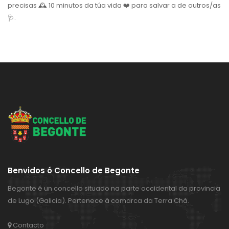
precisas 🕰 10 minutos da túa vida ❤️ para salvar a de outros/as
🩺.
Benvidos ó Concello de Begonte
Begonte é un concello situado na parte occidental da provincia
de Lugo (Galicia). Pertenece á comarca da Terra Chá.
Contacto