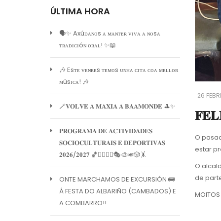
ÚLTIMA HORA
🗣️✨ Axúᴅᴀɴᴏs ᴀ ᴍᴀɴᴛᴇʀ ᴠɪᴠᴀ ᴀ ɴᴏsᴀ
ᴛʀᴀᴅɪᴄɪóɴ ᴏʀᴀʟ! ✨📖
🎶 Esᴛᴇ ᴠᴇɴʀᴇs ᴛᴇᴍᴏs ᴜɴʜᴀ ᴄɪᴛᴀ ᴄᴏᴀ ᴍᴇʟʟᴏʀ
ᴍúsɪᴄᴀ! 🎶
26 FEBR
🪄𝐕𝐎𝐋𝐕𝐄 𝐀 𝐌𝐀𝐗𝐈𝐀 𝐀 𝐁𝐀𝐀𝐌𝐎𝐍𝐃𝐄 🎩✨
𝐅𝐄𝐋
𝐏𝐑𝐎𝐆𝐑𝐀𝐌𝐀 𝐃𝐄 𝐀𝐂𝐓𝐈𝐕𝐈𝐃𝐀𝐃𝐄𝐒
O pasado 
𝐒𝐎𝐂𝐈𝐎𝐂𝐔𝐋𝐓𝐔𝐑𝐀𝐈𝐒 𝐄 𝐃𝐄𝐏𝐎𝐑𝐓𝐈𝐕𝐀𝐒
estar pr
𝟐𝟎𝟐𝟔/𝟐𝟎𝟐𝟕 🏀🏊‍♀️🧘‍♀️🎭🎨🎺🎲🤸
O alcald
de part
ONTE MARCHAMOS DE EXCURSIÓN 🚌
Á FESTA DO ALBARIÑO (CAMBADOS) E
MOITOS 
A COMBARRO!!