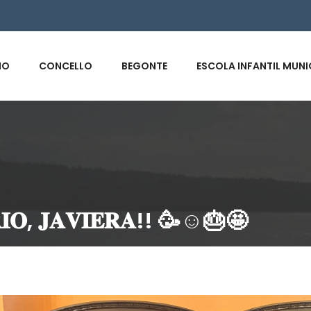
s
IO
CONCELLO
BEGONTE
ESCOLA INFANTIL MUNI
𝐀𝐑𝐈𝐎, 𝐉𝐀𝐕𝐈𝐄𝐑𝐀!! 🥳☺️🎂🤩