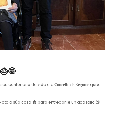
☺️🎂🤩
rio de vida e o 𝐂𝐨𝐧𝐜𝐞𝐥𝐥𝐨 𝐝𝐞 𝐁𝐞𝐠𝐨𝐧𝐭𝐞 quixo
e ata a súa casa 🏠 para entregarlle un agasallo 🎁