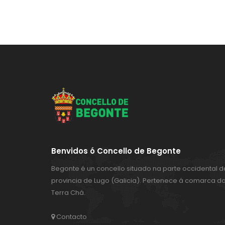
Benvidos ó Concello de Begonte
Begonte é un concello situado na parte occidental d
provincia de Lugo (Galicia). Pertenece á comarca d
Terra Chá.
Contacto