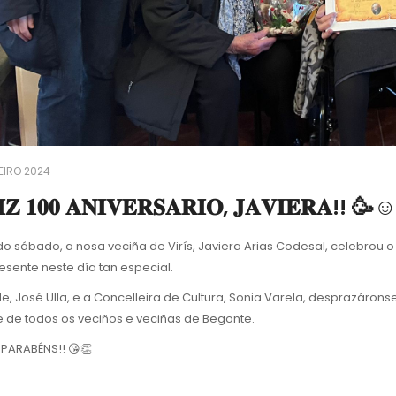
EIRO 2024
𝐈𝐙 𝟏𝟎𝟎 𝐀𝐍𝐈𝐕𝐄𝐑𝐒𝐀𝐑𝐈𝐎, 𝐉𝐀𝐕𝐈𝐄𝐑𝐀!! 
sábado, a nosa veciña de Virís, Javiera Arias Codesal, celebrou o seu centena
esente neste día tan especial.
e, José Ulla, e a Concelleira de Cultura, Sonia Varela, desprazárons
e de todos os veciños e veciñas de Begonte.
PARABÉNS!! 😘👏