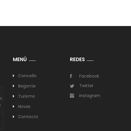
MENÚ
REDES
Concello
Facebook
Twitter
Begonte
Instagram
Turismo
a
a
Novas
Contacto