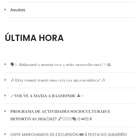
Axudas
ÚLTIMA HORA
🗣️✨ Axúᴅᴀɴᴏs ᴀ ᴍᴀɴᴛᴇʀ ᴠɪᴠᴀ ᴀ ɴᴏsᴀ ᴛʀᴀᴅɪᴄɪóɴ ᴏʀᴀʟ! ✨📖
🎶 Esᴛᴇ ᴠᴇɴʀᴇs ᴛᴇᴍᴏs ᴜɴʜᴀ ᴄɪᴛᴀ ᴄᴏᴀ ᴍᴇʟʟᴏʀ ᴍúsɪᴄᴀ! 🎶
🪄𝐕𝐎𝐋𝐕𝐄 𝐀 𝐌𝐀𝐗𝐈𝐀 𝐀 𝐁𝐀𝐀𝐌𝐎𝐍𝐃𝐄 🎩✨
𝐏𝐑𝐎𝐆𝐑𝐀𝐌𝐀 𝐃𝐄 𝐀𝐂𝐓𝐈𝐕𝐈𝐃𝐀𝐃𝐄𝐒 𝐒𝐎𝐂𝐈𝐎𝐂𝐔𝐋𝐓𝐔𝐑𝐀𝐈𝐒 𝐄
𝐃𝐄𝐏𝐎𝐑𝐓𝐈𝐕𝐀𝐒 𝟐𝟎𝟐𝟔/𝟐𝟎𝟐𝟕 🏀🏊‍♀️🧘‍♀️🎭🎨🎺🎲🤸
ONTE MARCHAMOS DE EXCURSIÓN 🚌 Á FESTA DO ALBARIÑO