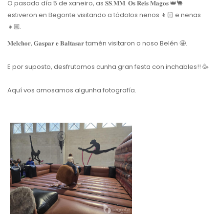
O pasado día 5 de xaneiro, as 𝐒𝐒.𝐌𝐌. 𝐎𝐬 𝐑𝐞𝐢𝐬 𝐌𝐚𝐠𝐨𝐬 👑🐫
estiveron en Begonte visitando a tódolos nenos 👦🏻 e nenas
👧🏼.
𝐌𝐞𝐥𝐜𝐡𝐨𝐫, 𝐆𝐚𝐬𝐩𝐚𝐫 𝐞 𝐁𝐚𝐥𝐭𝐚𝐬𝐚𝐫 tamén
visitaron o noso Belén 🤩.
E por suposto, desfrutamos cunha gran festa con inchables!!
🥳
Aquí vos amosamos algunha fotografía.