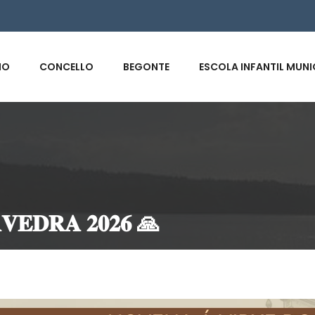
s
IO
CONCELLO
BEGONTE
ESCOLA INFANTIL MUNI
𝐕𝐄𝐃𝐑𝐀 𝟐𝟎𝟐𝟔 🙏