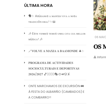
ÚLTIMA HORA
🗣️✨ Axúᴅᴀɴᴏs ᴀ ᴍᴀɴᴛᴇʀ ᴠɪᴠᴀ ᴀ ɴᴏsᴀ
ᴛʀᴀᴅɪᴄɪóɴ ᴏʀᴀʟ! ✨📖
🎶 Esᴛᴇ ᴠᴇɴʀᴇs ᴛᴇᴍᴏs ᴜɴʜᴀ ᴄɪᴛᴀ ᴄᴏᴀ ᴍᴇʟʟᴏʀ
06 MAIO
ᴍúsɪᴄᴀ! 🎶
𝐎𝐒 
🪄𝐕𝐎𝐋𝐕𝐄 𝐀 𝐌𝐀𝐗𝐈𝐀 𝐀 𝐁𝐀𝐀𝐌𝐎𝐍𝐃𝐄 🎩✨
🔺 Info
𝐏𝐑𝐎𝐆𝐑𝐀𝐌𝐀 𝐃𝐄 𝐀𝐂𝐓𝐈𝐕𝐈𝐃𝐀𝐃𝐄𝐒
𝐒𝐎𝐂𝐈𝐎𝐂𝐔𝐋𝐓𝐔𝐑𝐀𝐈𝐒 𝐄 𝐃𝐄𝐏𝐎𝐑𝐓𝐈𝐕𝐀𝐒
𝟐𝟎𝟐𝟔/𝟐𝟎𝟐𝟕 🏀🏊‍♀️🧘‍♀️🎭🎨🎺🎲🤸
ONTE MARCHAMOS DE EXCURSIÓN 🚌
Á FESTA DO ALBARIÑO (CAMBADOS) E
A COMBARRO!!