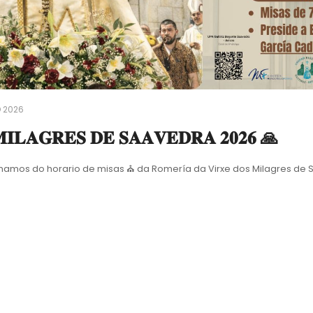
 2026
𝐈𝐋𝐀𝐆𝐑𝐄𝐒 𝐃𝐄 𝐒𝐀𝐀𝐕𝐄𝐃𝐑𝐀 𝟐𝟎𝟐𝟔 🙏
rmamos do horario de misas ⛪️ da Romería da Virxe dos Milagres de 