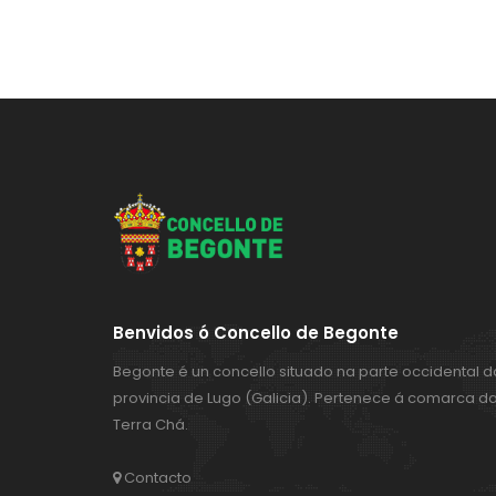
Benvidos ó Concello de Begonte
Begonte é un concello situado na parte occidental d
provincia de Lugo (Galicia). Pertenece á comarca d
Terra Chá.
Contacto