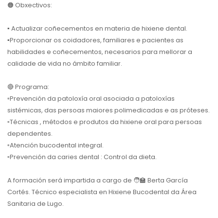
🟠
Obxectivos:
▪️
Actualizar coñecementos en materia de hixiene dental.
▪️
Proporcionar os coidadores, familiares e pacientes as
habilidades e coñecementos, necesarios para mellorar a
calidade de vida no ámbito familiar.
🔴
Programa:
▫️
Prevención da patoloxía oral asociada a patoloxías
sistémicas, das persoas maiores polimedicadas e as próteses.
▫️
Técnicas , métodos e produtos da hixiene oral para persoas
dependentes.
▫️
Atención bucodental integral.
▫️
Prevención da caries dental : Control da dieta.
A formación será impartida a cargo de
🧑‍🏫
Berta García
Cortés. Técnico especialista en Hixiene Bucodental da Área
Sanitaria de Lugo.