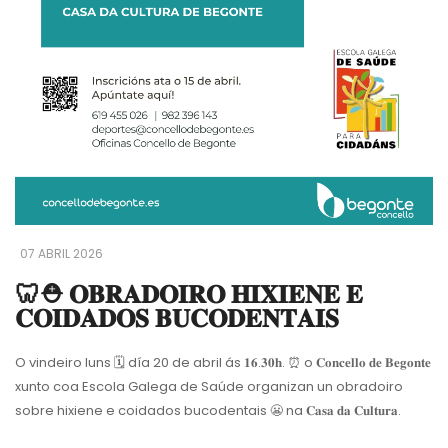
07 ABRIL 2026
🦷⛑️ 𝐎𝐁𝐑𝐀𝐃𝐎𝐈𝐑𝐎 𝐇𝐈𝐗𝐈𝐄𝐍𝐄 𝐄
𝐂𝐎𝐈𝐃𝐀𝐃𝐎𝐒 𝐁𝐔𝐂𝐎𝐃𝐄𝐍𝐓𝐀𝐈𝐒
O vindeiro luns
🗓
día 20 de abril ás 𝟏𝟔.𝟑𝟎𝐡.
⏰
o 𝐂𝐨𝐧𝐜𝐞𝐥𝐥𝐨 𝐝𝐞 𝐁𝐞𝐠𝐨𝐧𝐭𝐞
xunto coa Escola Galega de Saúde organizan un obradoiro
sobre hixiene e coidados bucodentais
😬
na 𝐂𝐚𝐬𝐚 𝐝𝐚 𝐂𝐮𝐥𝐭𝐮𝐫𝐚.