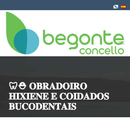
Ir
o
contido
principal
🦷⛑️ 𝐎𝐁𝐑𝐀𝐃𝐎𝐈𝐑𝐎
𝐇𝐈𝐗𝐈𝐄𝐍𝐄 𝐄 𝐂𝐎𝐈𝐃𝐀𝐃𝐎𝐒
𝐁𝐔𝐂𝐎𝐃𝐄𝐍𝐓𝐀𝐈𝐒