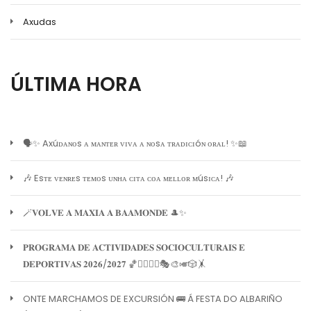
Axudas
ÚLTIMA HORA
🗣️✨ Axúᴅᴀɴᴏs ᴀ ᴍᴀɴᴛᴇʀ ᴠɪᴠᴀ ᴀ ɴᴏsᴀ ᴛʀᴀᴅɪᴄɪóɴ ᴏʀᴀʟ! ✨📖
🎶 Esᴛᴇ ᴠᴇɴʀᴇs ᴛᴇᴍᴏs ᴜɴʜᴀ ᴄɪᴛᴀ ᴄᴏᴀ ᴍᴇʟʟᴏʀ ᴍúsɪᴄᴀ! 🎶
🪄𝐕𝐎𝐋𝐕𝐄 𝐀 𝐌𝐀𝐗𝐈𝐀 𝐀 𝐁𝐀𝐀𝐌𝐎𝐍𝐃𝐄 🎩✨
𝐏𝐑𝐎𝐆𝐑𝐀𝐌𝐀 𝐃𝐄 𝐀𝐂𝐓𝐈𝐕𝐈𝐃𝐀𝐃𝐄𝐒 𝐒𝐎𝐂𝐈𝐎𝐂𝐔𝐋𝐓𝐔𝐑𝐀𝐈𝐒 𝐄
𝐃𝐄𝐏𝐎𝐑𝐓𝐈𝐕𝐀𝐒 𝟐𝟎𝟐𝟔/𝟐𝟎𝟐𝟕 🏀🏊‍♀️🧘‍♀️🎭🎨🎺🎲🤸
ONTE MARCHAMOS DE EXCURSIÓN 🚌 Á FESTA DO ALBARIÑO