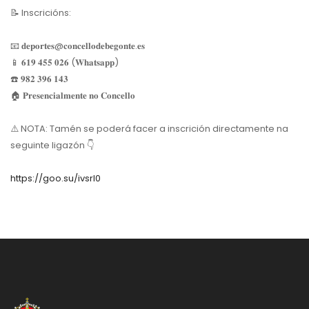
📝
Inscricións:
📧
𝐝𝐞𝐩𝐨𝐫𝐭𝐞𝐬@𝐜𝐨𝐧𝐜𝐞𝐥𝐥𝐨𝐝𝐞𝐛𝐞𝐠𝐨𝐧𝐭𝐞.𝐞𝐬
📱
𝟔𝟏𝟗 𝟒𝟓𝟓 𝟎𝟐𝟔 (𝐖𝐡𝐚𝐭𝐬𝐚𝐩𝐩)
☎️
𝟗𝟖𝟐 𝟑𝟗𝟔 𝟏𝟒𝟑
🏠
𝐏𝐫𝐞𝐬𝐞𝐧𝐜𝐢𝐚𝐥𝐦𝐞𝐧𝐭𝐞 𝐧𝐨 𝐂𝐨𝐧𝐜𝐞𝐥𝐥𝐨
⚠️
NOTA: Tamén se poderá facer a inscrición directamente na
seguinte ligazón
👇
https://goo.su/ivsrI0