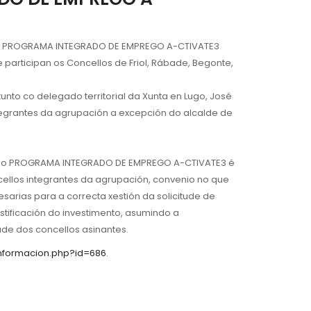
n do PROGRAMA INTEGRADO DE EMPREGO A-CTIVATE3
participan os Concellos de Friol, Rábade, Begonte,
unto co delegado territorial da Xunta en Lugo, José
tegrantes da agrupación a excepción do alcalde de
a do PROGRAMA INTEGRADO DE EMPREGO A-CTIVATE3 é
ncellos integrantes da agrupación, convenio no que
sarias para a correcta xestión da solicitude de
ificación do investimento, asumindo a
ade dos concellos asinantes.
/informacion.php?id=686
.