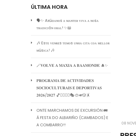
ÚLTIMA HORA
🗣️✨ Axúᴅᴀɴᴏs ᴀ ᴍᴀɴᴛᴇʀ ᴠɪᴠᴀ ᴀ ɴᴏsᴀ
ᴛʀᴀᴅɪᴄɪóɴ ᴏʀᴀʟ! ✨📖
🎶 Esᴛᴇ ᴠᴇɴʀᴇs ᴛᴇᴍᴏs ᴜɴʜᴀ ᴄɪᴛᴀ ᴄᴏᴀ ᴍᴇʟʟᴏʀ
ᴍúsɪᴄᴀ! 🎶
🪄𝐕𝐎𝐋𝐕𝐄 𝐀 𝐌𝐀𝐗𝐈𝐀 𝐀 𝐁𝐀𝐀𝐌𝐎𝐍𝐃𝐄 🎩✨
𝐏𝐑𝐎𝐆𝐑𝐀𝐌𝐀 𝐃𝐄 𝐀𝐂𝐓𝐈𝐕𝐈𝐃𝐀𝐃𝐄𝐒
𝐒𝐎𝐂𝐈𝐎𝐂𝐔𝐋𝐓𝐔𝐑𝐀𝐈𝐒 𝐄 𝐃𝐄𝐏𝐎𝐑𝐓𝐈𝐕𝐀𝐒
𝟐𝟎𝟐𝟔/𝟐𝟎𝟐𝟕 🏀🏊‍♀️🧘‍♀️🎭🎨🎺🎲🤸
ONTE MARCHAMOS DE EXCURSIÓN 🚌
Á FESTA DO ALBARIÑO (CAMBADOS) E
08 NOV
A COMBARRO!!
PRE