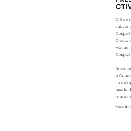
CTI
O 6 de 
subvenc
Cospeit
O acto e
Manuel 
Cospeit
Nesta o
o Conce
se deleg
axuda d
represen
Máis in