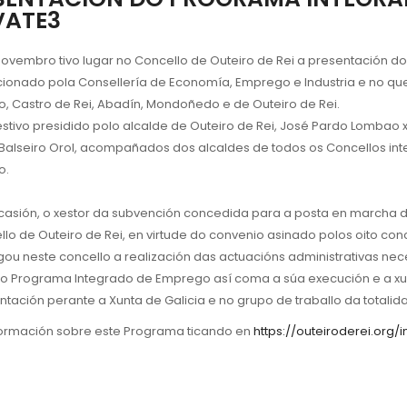
VATE3
novembro tivo lugar no Concello de Outeiro de Rei a presentació
ionado pola Consellería de Economía, Emprego e Industria e no que 
o, Castro de Rei, Abadín, Mondoñedo e de Outeiro de Rei.
stivo presidido polo alcalde de Outeiro de Rei, José Pardo Lombao x
Balseiro Orol, acompañados dos alcaldes de todos os Concellos in
o.
casión, o xestor da subvención concedida para a posta en march
llo de Outeiro de Rei, en virtude do convenio asinado polos oito co
ou neste concello a realización das actuacións administrativas nece
o Programa Integrado de Emprego así coma a súa execución e a xust
tación perante a Xunta de Galicia e no grupo de traballo da totalid
formación sobre este Programa ticando en
https://outeiroderei.org