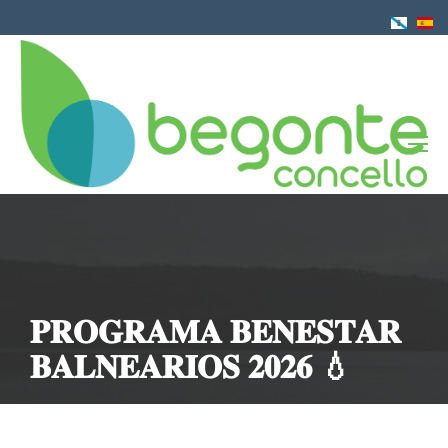
Ir
o
contido
principal
𝐏𝐑𝐎𝐆𝐑𝐀𝐌𝐀 𝐁𝐄𝐍𝐄𝐒𝐓𝐀𝐑
𝐁𝐀𝐋𝐍𝐄𝐀𝐑𝐈𝐎𝐒 𝟐𝟎𝟐𝟔 💧