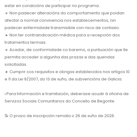
estar en condicións de participar no programa.
🔹
Non padecer alteracións do comportamento que poidan
afectar a normal convivencia nos establecementos, nin
padecer enfermidade transmisible con risco de contaxio.
🔸
Non ter contraindicación médica para a recepción dos
tratamentos termais.
🔹
Acadar, de conformidade co baremo, a puntuación que lle
permita acceder a algunha das prazas e das quendas
solicitadas.
🔸
Cumprir cos requisitos e obrigas establecidos nos artigos 10
e 11 da Lei 9/2007, do 13 de xuño, de subvencións de Galicia.
ℹ️
Para Información e tramitación, deberase acudir á oficina de
Servizos Sociais Comunitarios do Concello de Begonte.
📝
O prazo de inscripción remata o 26 de xuño de 2026.