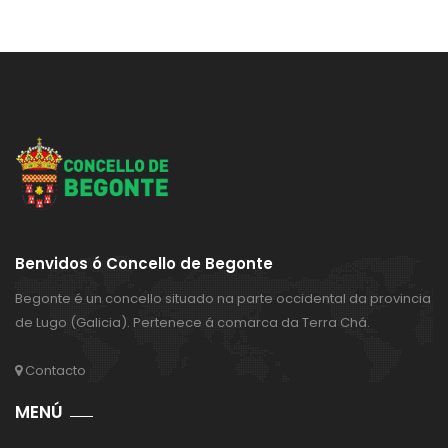
Benvidos ó Concello de Begonte
Begonte é un concello situado na parte occidental da provincia
de Lugo (Galicia). Pertenece á comarca da Terra Chá.
Contacto
MENÚ