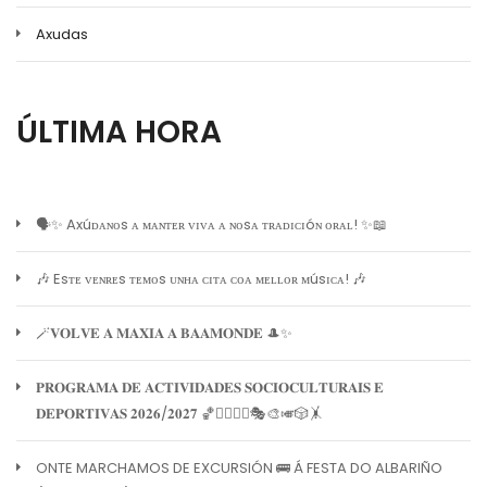
Axudas
ÚLTIMA HORA
🗣️✨ Axúᴅᴀɴᴏs ᴀ ᴍᴀɴᴛᴇʀ ᴠɪᴠᴀ ᴀ ɴᴏsᴀ ᴛʀᴀᴅɪᴄɪóɴ ᴏʀᴀʟ! ✨📖
🎶 Esᴛᴇ ᴠᴇɴʀᴇs ᴛᴇᴍᴏs ᴜɴʜᴀ ᴄɪᴛᴀ ᴄᴏᴀ ᴍᴇʟʟᴏʀ ᴍúsɪᴄᴀ! 🎶
🪄𝐕𝐎𝐋𝐕𝐄 𝐀 𝐌𝐀𝐗𝐈𝐀 𝐀 𝐁𝐀𝐀𝐌𝐎𝐍𝐃𝐄 🎩✨
𝐏𝐑𝐎𝐆𝐑𝐀𝐌𝐀 𝐃𝐄 𝐀𝐂𝐓𝐈𝐕𝐈𝐃𝐀𝐃𝐄𝐒 𝐒𝐎𝐂𝐈𝐎𝐂𝐔𝐋𝐓𝐔𝐑𝐀𝐈𝐒 𝐄
𝐃𝐄𝐏𝐎𝐑𝐓𝐈𝐕𝐀𝐒 𝟐𝟎𝟐𝟔/𝟐𝟎𝟐𝟕 🏀🏊‍♀️🧘‍♀️🎭🎨🎺🎲🤸
ONTE MARCHAMOS DE EXCURSIÓN 🚌 Á FESTA DO ALBARIÑO