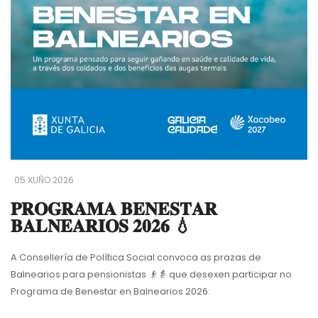
05 XUÑO 2026
𝐏𝐑𝐎𝐆𝐑𝐀𝐌𝐀 𝐁𝐄𝐍𝐄𝐒𝐓𝐀𝐑
𝐁𝐀𝐋𝐍𝐄𝐀𝐑𝐈𝐎𝐒 𝟐𝟎𝟐𝟔 💧
A Consellería de Política Social convoca as prazas de
Balnearios para pensionistas
👴
👵
que desexen participar no
Programa de Benestar en Balnearios 2026.