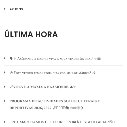
Axudas
ÚLTIMA HORA
🗣️✨ Axúᴅᴀɴᴏs ᴀ ᴍᴀɴᴛᴇʀ ᴠɪᴠᴀ ᴀ ɴᴏsᴀ ᴛʀᴀᴅɪᴄɪóɴ ᴏʀᴀʟ! ✨📖
🎶 Esᴛᴇ ᴠᴇɴʀᴇs ᴛᴇᴍᴏs ᴜɴʜᴀ ᴄɪᴛᴀ ᴄᴏᴀ ᴍᴇʟʟᴏʀ ᴍúsɪᴄᴀ! 🎶
🪄𝐕𝐎𝐋𝐕𝐄 𝐀 𝐌𝐀𝐗𝐈𝐀 𝐀 𝐁𝐀𝐀𝐌𝐎𝐍𝐃𝐄 🎩✨
𝐏𝐑𝐎𝐆𝐑𝐀𝐌𝐀 𝐃𝐄 𝐀𝐂𝐓𝐈𝐕𝐈𝐃𝐀𝐃𝐄𝐒 𝐒𝐎𝐂𝐈𝐎𝐂𝐔𝐋𝐓𝐔𝐑𝐀𝐈𝐒 𝐄
𝐃𝐄𝐏𝐎𝐑𝐓𝐈𝐕𝐀𝐒 𝟐𝟎𝟐𝟔/𝟐𝟎𝟐𝟕 🏀🏊‍♀️🧘‍♀️🎭🎨🎺🎲🤸
ONTE MARCHAMOS DE EXCURSIÓN 🚌 Á FESTA DO ALBARIÑO