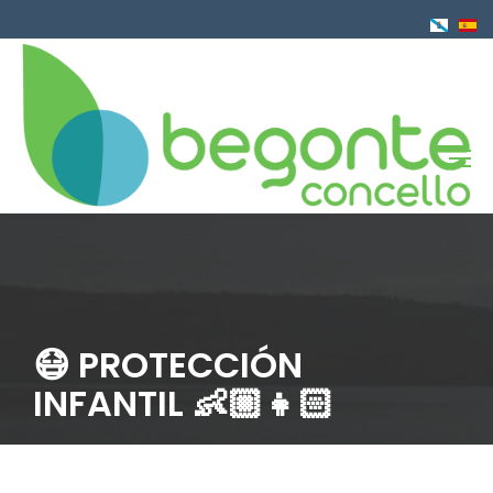
Ir
o
contido
principal
😷 PROTECCIÓN
INFANTIL 👶🏼👧🏻