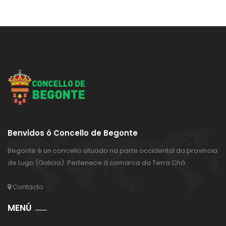
Benvidos ó Concello de Begonte
Begonte é un concello situado na parte occidental da provincia
de Lugo (Galicia). Pertenece á comarca da Terra Chá.
Contacto
MENÚ