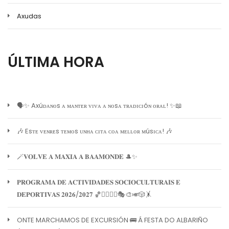
Axudas
ÚLTIMA HORA
🗣️✨ Axúᴅᴀɴᴏs ᴀ ᴍᴀɴᴛᴇʀ ᴠɪᴠᴀ ᴀ ɴᴏsᴀ ᴛʀᴀᴅɪᴄɪóɴ ᴏʀᴀʟ! ✨📖
🎶 Esᴛᴇ ᴠᴇɴʀᴇs ᴛᴇᴍᴏs ᴜɴʜᴀ ᴄɪᴛᴀ ᴄᴏᴀ ᴍᴇʟʟᴏʀ ᴍúsɪᴄᴀ! 🎶
🪄𝐕𝐎𝐋𝐕𝐄 𝐀 𝐌𝐀𝐗𝐈𝐀 𝐀 𝐁𝐀𝐀𝐌𝐎𝐍𝐃𝐄 🎩✨
𝐏𝐑𝐎𝐆𝐑𝐀𝐌𝐀 𝐃𝐄 𝐀𝐂𝐓𝐈𝐕𝐈𝐃𝐀𝐃𝐄𝐒 𝐒𝐎𝐂𝐈𝐎𝐂𝐔𝐋𝐓𝐔𝐑𝐀𝐈𝐒 𝐄
𝐃𝐄𝐏𝐎𝐑𝐓𝐈𝐕𝐀𝐒 𝟐𝟎𝟐𝟔/𝟐𝟎𝟐𝟕 🏀🏊‍♀️🧘‍♀️🎭🎨🎺🎲🤸
ONTE MARCHAMOS DE EXCURSIÓN 🚌 Á FESTA DO ALBARIÑO