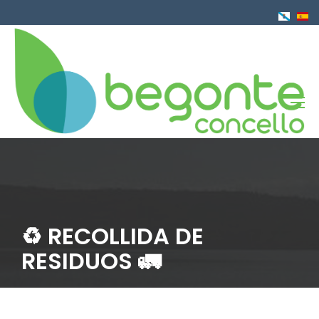
Ir
o
contido
principal
♻️ RECOLLIDA DE
RESIDUOS 🚛