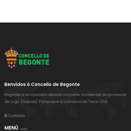
Benvidos ó Concello de Begonte
Begonte é un concello situado na parte occidental da provincia
de Lugo (Galicia). Pertenece á comarca da Terra Chá.
Contacto
MENÚ