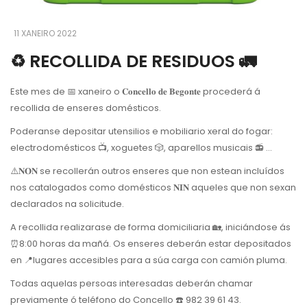
11 XANEIRO 2022
♻️ RECOLLIDA DE RESIDUOS 🚛
Este mes de 📅 xaneiro o 𝐂𝐨𝐧𝐜𝐞𝐥𝐥𝐨 𝐝𝐞 𝐁𝐞𝐠𝐨𝐧𝐭𝐞 procederá á
recollida de enseres domésticos.
Poderanse depositar utensilios e mobiliario xeral do fogar:
electrodomésticos 📺, xoguetes 🎲, aparellos musicais 📻 ...
⚠️𝐍𝐎𝐍 se recollerán outros enseres que non estean incluídos
nos catalogados como domésticos 𝐍𝐈𝐍 aqueles que non sexan
declarados na solicitude.
A recollida realizarase de forma domiciliaria 🏡, iniciándose ás
⏰8:00 horas da mañá. Os enseres deberán estar depositados
en 📍lugares accesibles para a súa carga con camión pluma.
Todas aquelas persoas interesadas deberán chamar
previamente ó teléfono do Concello ☎️ 982 39 61 43.