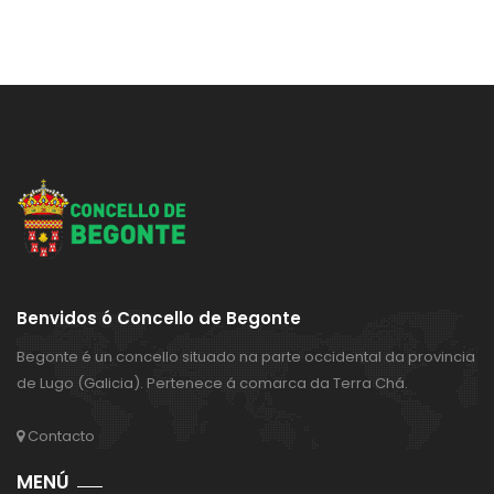
Benvidos ó Concello de Begonte
Begonte é un concello situado na parte occidental da provincia
de Lugo (Galicia). Pertenece á comarca da Terra Chá.
Contacto
MENÚ