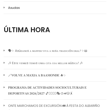
Axudas
ÚLTIMA HORA
🗣️✨ Axúᴅᴀɴᴏs ᴀ ᴍᴀɴᴛᴇʀ ᴠɪᴠᴀ ᴀ ɴᴏsᴀ ᴛʀᴀᴅɪᴄɪóɴ ᴏʀᴀʟ! ✨📖
🎶 Esᴛᴇ ᴠᴇɴʀᴇs ᴛᴇᴍᴏs ᴜɴʜᴀ ᴄɪᴛᴀ ᴄᴏᴀ ᴍᴇʟʟᴏʀ ᴍúsɪᴄᴀ! 🎶
🪄𝐕𝐎𝐋𝐕𝐄 𝐀 𝐌𝐀𝐗𝐈𝐀 𝐀 𝐁𝐀𝐀𝐌𝐎𝐍𝐃𝐄 🎩✨
𝐏𝐑𝐎𝐆𝐑𝐀𝐌𝐀 𝐃𝐄 𝐀𝐂𝐓𝐈𝐕𝐈𝐃𝐀𝐃𝐄𝐒 𝐒𝐎𝐂𝐈𝐎𝐂𝐔𝐋𝐓𝐔𝐑𝐀𝐈𝐒 𝐄
𝐃𝐄𝐏𝐎𝐑𝐓𝐈𝐕𝐀𝐒 𝟐𝟎𝟐𝟔/𝟐𝟎𝟐𝟕 🏀🏊‍♀️🧘‍♀️🎭🎨🎺🎲🤸
ONTE MARCHAMOS DE EXCURSIÓN 🚌 Á FESTA DO ALBARIÑO