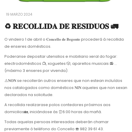
19 MARZO 2024
♻️ 𝐑𝐄𝐂𝐎𝐋𝐋𝐈𝐃𝐀 𝐃𝐄 𝐑𝐄𝐒𝐈𝐃𝐔𝐎𝐒 🚛
O vindeiro 1 de abril o 𝐂𝐨𝐧𝐜𝐞𝐥𝐥𝐨 𝐝𝐞 𝐁𝐞𝐠𝐨𝐧𝐭𝐞 procederá á recollida
de enseres domésticos.
Poderanse depositar utensilios e mobiliario xeral do fogar:
electrodomésticos 📺, xoguetes 🎲, aparellos musicais 📻 ...
(máximo 3 enseres por vivenda).
⚠️𝐍𝐎𝐍 se recollerán outros enseres que non estean incluídos
nos catalogados como domésticos 𝐍𝐈𝐍 aqueles que non sexan
declarados na solicitude.
A recollida realizarase polos contedores próximos aos
domicilios🏡, iniciándose ás ⏰6:00 horas da mañá.
Todas aquelas persoas interesadas deberán chamar
previamente ó teléfono do Concello ☎️ 982 39 61 43.