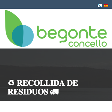
Ir
o
contido
principal
♻️ 𝐑𝐄𝐂𝐎𝐋𝐋𝐈𝐃𝐀 𝐃𝐄
𝐑𝐄𝐒𝐈𝐃𝐔𝐎𝐒 🚛