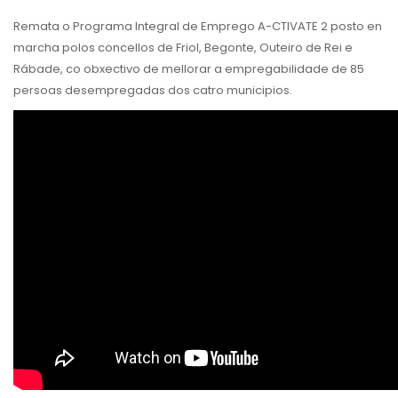
Remata o Programa Integral de Emprego A-CTIVATE 2 posto en
marcha polos concellos de Friol, Begonte, Outeiro de Rei e
Rábade, co obxectivo de mellorar a empregabilidade de 85
persoas desempregadas dos catro municipios.