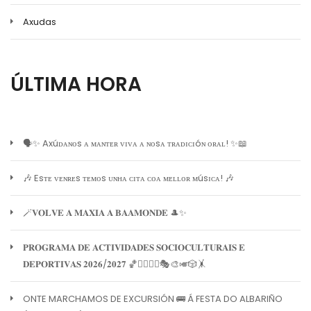
Axudas
ÚLTIMA HORA
🗣️✨ Axúᴅᴀɴᴏs ᴀ ᴍᴀɴᴛᴇʀ ᴠɪᴠᴀ ᴀ ɴᴏsᴀ ᴛʀᴀᴅɪᴄɪóɴ ᴏʀᴀʟ! ✨📖
🎶 Esᴛᴇ ᴠᴇɴʀᴇs ᴛᴇᴍᴏs ᴜɴʜᴀ ᴄɪᴛᴀ ᴄᴏᴀ ᴍᴇʟʟᴏʀ ᴍúsɪᴄᴀ! 🎶
🪄𝐕𝐎𝐋𝐕𝐄 𝐀 𝐌𝐀𝐗𝐈𝐀 𝐀 𝐁𝐀𝐀𝐌𝐎𝐍𝐃𝐄 🎩✨
𝐏𝐑𝐎𝐆𝐑𝐀𝐌𝐀 𝐃𝐄 𝐀𝐂𝐓𝐈𝐕𝐈𝐃𝐀𝐃𝐄𝐒 𝐒𝐎𝐂𝐈𝐎𝐂𝐔𝐋𝐓𝐔𝐑𝐀𝐈𝐒 𝐄
𝐃𝐄𝐏𝐎𝐑𝐓𝐈𝐕𝐀𝐒 𝟐𝟎𝟐𝟔/𝟐𝟎𝟐𝟕 🏀🏊‍♀️🧘‍♀️🎭🎨🎺🎲🤸
ONTE MARCHAMOS DE EXCURSIÓN 🚌 Á FESTA DO ALBARIÑO