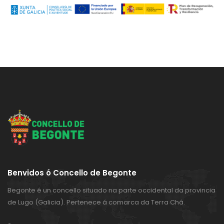
Benvidos ó Concello de Begonte
Begonte é un concello situado na parte occidental da provincia
de Lugo (Galicia). Pertenece á comarca da Terra Chá.