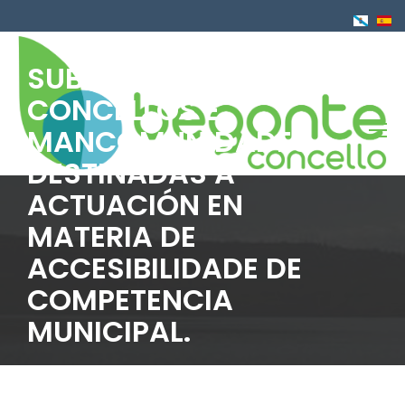
Ir
o
contido
SUBVENCIÓNS A
principal
CONCELLOS E
MANCOMUNIDADES
DESTINADAS A
ACTUACIÓN EN
MATERIA DE
ACCESIBILIDADE DE
COMPETENCIA
MUNICIPAL.