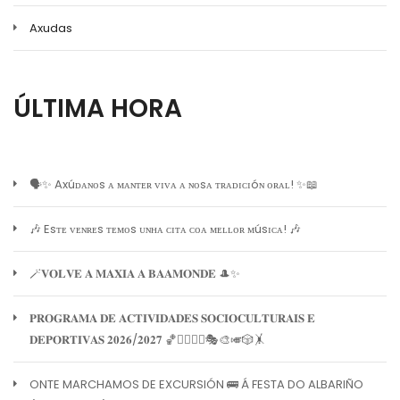
Axudas
ÚLTIMA HORA
🗣️✨ Axúᴅᴀɴᴏs ᴀ ᴍᴀɴᴛᴇʀ ᴠɪᴠᴀ ᴀ ɴᴏsᴀ ᴛʀᴀᴅɪᴄɪóɴ ᴏʀᴀʟ! ✨📖
🎶 Esᴛᴇ ᴠᴇɴʀᴇs ᴛᴇᴍᴏs ᴜɴʜᴀ ᴄɪᴛᴀ ᴄᴏᴀ ᴍᴇʟʟᴏʀ ᴍúsɪᴄᴀ! 🎶
🪄𝐕𝐎𝐋𝐕𝐄 𝐀 𝐌𝐀𝐗𝐈𝐀 𝐀 𝐁𝐀𝐀𝐌𝐎𝐍𝐃𝐄 🎩✨
𝐏𝐑𝐎𝐆𝐑𝐀𝐌𝐀 𝐃𝐄 𝐀𝐂𝐓𝐈𝐕𝐈𝐃𝐀𝐃𝐄𝐒 𝐒𝐎𝐂𝐈𝐎𝐂𝐔𝐋𝐓𝐔𝐑𝐀𝐈𝐒 𝐄
𝐃𝐄𝐏𝐎𝐑𝐓𝐈𝐕𝐀𝐒 𝟐𝟎𝟐𝟔/𝟐𝟎𝟐𝟕 🏀🏊‍♀️🧘‍♀️🎭🎨🎺🎲🤸
ONTE MARCHAMOS DE EXCURSIÓN 🚌 Á FESTA DO ALBARIÑO