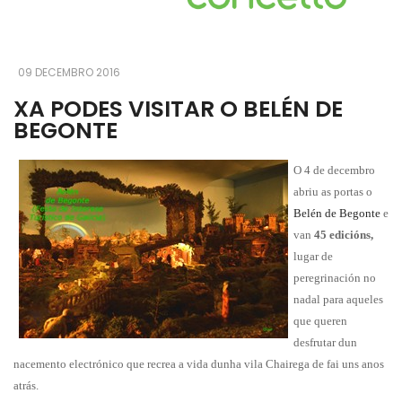
09 DECEMBRO 2016
XA PODES VISITAR O BELÉN DE
BEGONTE
O 4 de decembro
abriu as portas o
Belén de Begonte
e
van
45 edicións,
lugar de
peregrinación no
nadal para aqueles
que queren
desfrutar dun
nacemento electrónico que recrea a vida dunha vila Chairega de fai uns anos
atrás.