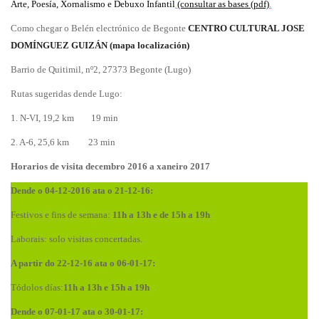
Arte, Poesía, Xornalismo e Debuxo Infantil
(consultar as bases (pdf)
.
Como chegar o Belén electrónico de Begonte
CENTRO CULTURAL JOSE
DOMÍNGUEZ GUIZÁN (mapa localización)
Barrio de Quitimil, nº2, 27373 Begonte (Lugo)
Rutas sugeridas dende Lugo:
1. N-VI, 19,2 km 19 min
2. A-6, 25,6 km 23 min
Horarios de visita decembro 2016 a xaneiro 2017
Dende o 04-12-2016 ata o 21-12-16:
Festivos e fins de semana:
11h a 13h e de 15h a 19h
Laborais: solo visitas concertadas.
A partir do 22-12-16 ata o 06-01-17:
Tódolos días:
11h a 13h e 15h a 19h
Dende o 07-01-17 ata o 30-01-17: