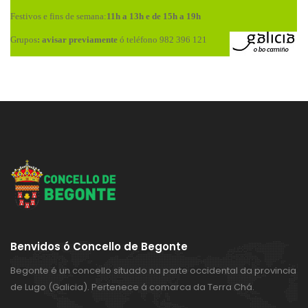
Festivos e fins de semana:
11h a 13h e de 15h a 19h
Grupos
: avisar previamente
ó teléfono 982 396 121
Benvidos ó Concello de Begonte
Begonte é un concello situado na parte occidental da provincia
de Lugo (Galicia). Pertenece á comarca da Terra Chá.