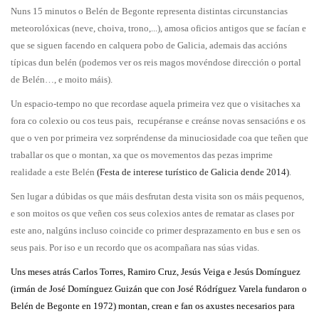
Nuns 15 minutos o Belén de Begonte representa distintas circunstancias
meteorolóxicas (neve, choiva, trono,...), amosa oficios antigos que se facían e
que se siguen facendo en calquera pobo de Galicia, ademais das accións
típicas dun belén (podemos ver os reis magos movéndose dirección o portal
de Belén…, e moito máis).
Un espacio-tempo no que recordase aquela primeira vez que o visitaches xa
fora co colexio ou cos teus pais, recupéranse e creánse novas sensacións e os
que o ven por primeira vez sorpréndense da minuciosidade coa que teñen que
traballar os que o montan, xa que os movementos das pezas imprime
realidade a este Belén
(Festa de interese turístico de Galicia dende 2014)
.
Sen lugar a dúbidas os que máis desfrutan desta visita son os máis pequenos,
e son moitos os que veñen cos seus colexios antes de rematar as clases por
este ano, nalgúns incluso coincide co primer desprazamento en bus e sen os
seus pais. Por iso e un recordo que os acompañara nas súas vidas.
Uns meses atrás Carlos Torres, Ramiro Cruz, Jesús Veiga e Jesús Domínguez
(irmán de José Domínguez Guizán que con José Ródríguez Varela fundaron o
Belén de Begonte en 1972) montan, crean e fan os axustes necesarios para