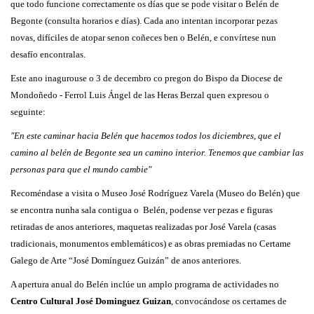
que todo funcione correctamente os días que se pode visitar o Belén de
Begonte (consulta horarios e días). Cada ano intentan incorporar pezas
novas, difíciles de atopar senon coñeces ben o Belén, e convírtese nun
desafío encontralas.
Este ano inagurouse o 3 de decembro co pregon do Bispo da Diocese de
Mondoñedo - Ferrol Luis Ángel de las Heras Berzal quen expresou o
seguinte:
"En este caminar hacia Belén que hacemos todos los diciembres, que el
camino al belén de Begonte sea un camino interior. Tenemos que cambiar las
personas para que el mundo cambie"
Recoméndase a visita o Museo José Rodríguez Varela (Museo do Belén) que
se encontra nunha sala contigua o Belén, podense ver pezas e figuras
retiradas de anos anteriores, maquetas realizadas por José Varela (casas
tradicionais, monumentos emblemáticos) e as obras premiadas no Certame
Galego de Arte “José Domínguez Guizán” de anos anteriores.
A apertura anual do Belén inclúe un amplo programa de actividades no
Centro Cultural José Dominguez Guizan
, convocándose os certames de