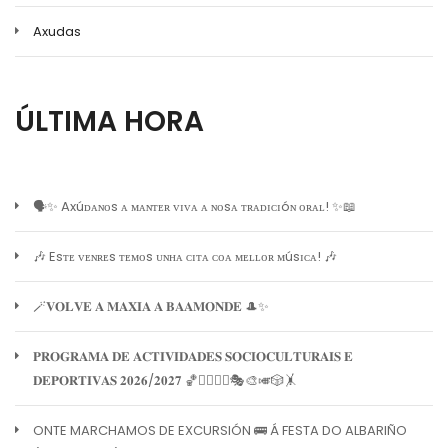
Axudas
ÚLTIMA HORA
🗣️✨ Axúᴅᴀɴᴏs ᴀ ᴍᴀɴᴛᴇʀ ᴠɪᴠᴀ ᴀ ɴᴏsᴀ ᴛʀᴀᴅɪᴄɪóɴ ᴏʀᴀʟ! ✨📖
🎶 Esᴛᴇ ᴠᴇɴʀᴇs ᴛᴇᴍᴏs ᴜɴʜᴀ ᴄɪᴛᴀ ᴄᴏᴀ ᴍᴇʟʟᴏʀ ᴍúsɪᴄᴀ! 🎶
🪄𝐕𝐎𝐋𝐕𝐄 𝐀 𝐌𝐀𝐗𝐈𝐀 𝐀 𝐁𝐀𝐀𝐌𝐎𝐍𝐃𝐄 🎩✨
𝐏𝐑𝐎𝐆𝐑𝐀𝐌𝐀 𝐃𝐄 𝐀𝐂𝐓𝐈𝐕𝐈𝐃𝐀𝐃𝐄𝐒 𝐒𝐎𝐂𝐈𝐎𝐂𝐔𝐋𝐓𝐔𝐑𝐀𝐈𝐒 𝐄
𝐃𝐄𝐏𝐎𝐑𝐓𝐈𝐕𝐀𝐒 𝟐𝟎𝟐𝟔/𝟐𝟎𝟐𝟕 🏀🏊‍♀️🧘‍♀️🎭🎨🎺🎲🤸
ONTE MARCHAMOS DE EXCURSIÓN 🚌 Á FESTA DO ALBARIÑO