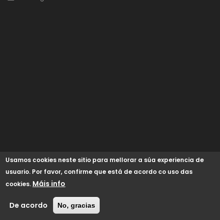
Usamos cookies neste sitio para mellorar a súa experiencia de
usuario. Por favor, confirme que está de acordo co uso das
Máis info
cookies.
© 2024 Concello de Begonte /
GaliciaDigital
/
Aviso Legal
/
Política de cookies
/
Accesibilidade
De acordo
No, gracias