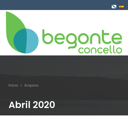
Ir
o
contido
principal
Inicio
Arquivo
Breadcrumb
Abril 2020