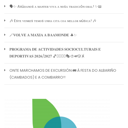
🗣️✨ Axúᴅᴀɴᴏs ᴀ ᴍᴀɴᴛᴇʀ ᴠɪᴠᴀ ᴀ ɴᴏsᴀ ᴛʀᴀᴅɪᴄɪóɴ ᴏʀᴀʟ! ✨📖
🎶 Esᴛᴇ ᴠᴇɴʀᴇs ᴛᴇᴍᴏs ᴜɴʜᴀ ᴄɪᴛᴀ ᴄᴏᴀ ᴍᴇʟʟᴏʀ ᴍúsɪᴄᴀ! 🎶
🪄𝐕𝐎𝐋𝐕𝐄 𝐀 𝐌𝐀𝐗𝐈𝐀 𝐀 𝐁𝐀𝐀𝐌𝐎𝐍𝐃𝐄 🎩✨
𝐏𝐑𝐎𝐆𝐑𝐀𝐌𝐀 𝐃𝐄 𝐀𝐂𝐓𝐈𝐕𝐈𝐃𝐀𝐃𝐄𝐒 𝐒𝐎𝐂𝐈𝐎𝐂𝐔𝐋𝐓𝐔𝐑𝐀𝐈𝐒 𝐄
𝐃𝐄𝐏𝐎𝐑𝐓𝐈𝐕𝐀𝐒 𝟐𝟎𝟐𝟔/𝟐𝟎𝟐𝟕 🏀🏊‍♀️🧘‍♀️🎭🎨🎺🎲🤸
ONTE MARCHAMOS DE EXCURSIÓN 🚌 Á FESTA DO ALBARIÑO
(CAMBADOS) E A COMBARRO!!