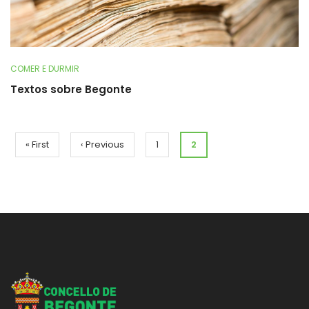
COMER E DURMIR
Textos sobre Begonte
Pagination
First
« First
Previous
‹ Previous
Páxina
1
Current
2
page
page
page