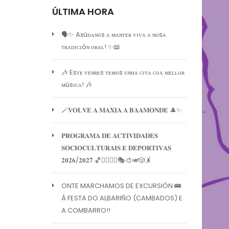
ÚLTIMA HORA
🗣️✨ Axúᴅᴀɴᴏs ᴀ ᴍᴀɴᴛᴇʀ ᴠɪᴠᴀ ᴀ ɴᴏsᴀ
ᴛʀᴀᴅɪᴄɪóɴ ᴏʀᴀʟ! ✨📖
🎶 Esᴛᴇ ᴠᴇɴʀᴇs ᴛᴇᴍᴏs ᴜɴʜᴀ ᴄɪᴛᴀ ᴄᴏᴀ ᴍᴇʟʟᴏʀ
ᴍúsɪᴄᴀ! 🎶
🪄𝐕𝐎𝐋𝐕𝐄 𝐀 𝐌𝐀𝐗𝐈𝐀 𝐀 𝐁𝐀𝐀𝐌𝐎𝐍𝐃𝐄 🎩✨
𝐏𝐑𝐎𝐆𝐑𝐀𝐌𝐀 𝐃𝐄 𝐀𝐂𝐓𝐈𝐕𝐈𝐃𝐀𝐃𝐄𝐒
𝐒𝐎𝐂𝐈𝐎𝐂𝐔𝐋𝐓𝐔𝐑𝐀𝐈𝐒 𝐄 𝐃𝐄𝐏𝐎𝐑𝐓𝐈𝐕𝐀𝐒
𝟐𝟎𝟐𝟔/𝟐𝟎𝟐𝟕 🏀🏊‍♀️🧘‍♀️🎭🎨🎺🎲🤸
ONTE MARCHAMOS DE EXCURSIÓN 🚌
Á FESTA DO ALBARIÑO (CAMBADOS) E
A COMBARRO!!