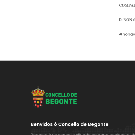
𝐂𝐎𝐌𝐏𝐀𝐑
Di 𝐍𝐎𝐍
#nonav
Benvidos ó Concello de Begonte
Begonte é un concello situado na parte occidental d