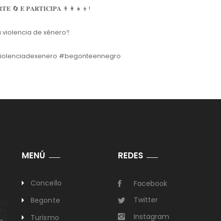
𝐓𝐄 🔄 𝐄 𝐏𝐀𝐑𝐓𝐈𝐂𝐈𝐏𝐀 👨‍👩‍👧‍👦!
 á violencia de xénero‼️
iolenciadexenero #begonteennegro
MENÚ
REDES
Concello
Facebook
Twitter
Begonte
Instagram
Turismo
a