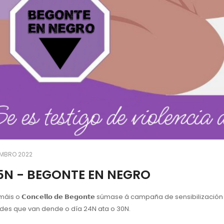
EMBRO 2022
25N - BEGONTE EN NEGRO
áis o 𝗖𝗼𝗻𝗰𝗲𝗹𝗹𝗼 𝗱𝗲 𝗕𝗲𝗴𝗼𝗻𝘁𝗲 súmase á campaña de sensibiliza
ades que van dende o día 24N ata o 30N.