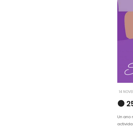
14 NOV
⚫️ 
Un ano m
activid