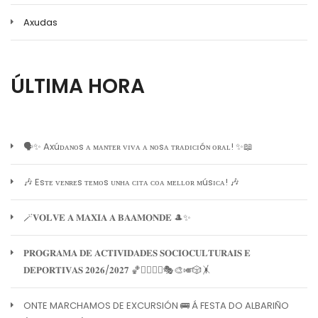
Axudas
ÚLTIMA HORA
🗣️✨ Axúᴅᴀɴᴏs ᴀ ᴍᴀɴᴛᴇʀ ᴠɪᴠᴀ ᴀ ɴᴏsᴀ ᴛʀᴀᴅɪᴄɪóɴ ᴏʀᴀʟ! ✨📖
🎶 Esᴛᴇ ᴠᴇɴʀᴇs ᴛᴇᴍᴏs ᴜɴʜᴀ ᴄɪᴛᴀ ᴄᴏᴀ ᴍᴇʟʟᴏʀ ᴍúsɪᴄᴀ! 🎶
🪄𝐕𝐎𝐋𝐕𝐄 𝐀 𝐌𝐀𝐗𝐈𝐀 𝐀 𝐁𝐀𝐀𝐌𝐎𝐍𝐃𝐄 🎩✨
𝐏𝐑𝐎𝐆𝐑𝐀𝐌𝐀 𝐃𝐄 𝐀𝐂𝐓𝐈𝐕𝐈𝐃𝐀𝐃𝐄𝐒 𝐒𝐎𝐂𝐈𝐎𝐂𝐔𝐋𝐓𝐔𝐑𝐀𝐈𝐒 𝐄
𝐃𝐄𝐏𝐎𝐑𝐓𝐈𝐕𝐀𝐒 𝟐𝟎𝟐𝟔/𝟐𝟎𝟐𝟕 🏀🏊‍♀️🧘‍♀️🎭🎨🎺🎲🤸
ONTE MARCHAMOS DE EXCURSIÓN 🚌 Á FESTA DO ALBARIÑO