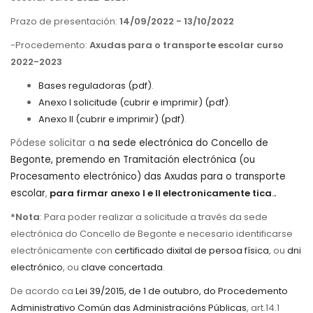
Prazo de presentación:
14/09/2022 - 13/10/2022
-Procedemento:
Axudas para o transporte escolar curso
2022-2023
Bases reguladoras (pdf)
.
Anexo I solicitude (cubrir e imprimir) (pdf)
.
Anexo II (cubrir e imprimir) (pdf)
.
Pódese solicitar a
na sede electrónica do Concello de
Begonte, premendo en Tramitación electrónica (ou
Procesamento electrónico) das Axudas para o transporte
escolar
,
para firmar anexo I e II electronicamente tica
.
.
*Nota
: Para poder realizar a solicitude a través da sede
electrónica do Concello de Begonte e necesario identificarse
electrónicamente con
certificado dixital de persoa física
, ou
dni
electrónico
, ou
clave concertada
.
De acordo ca
Lei 39/2015, de 1 de outubro, do Procedemento
Administrativo Común das Administracións Públicas
, art.14.1