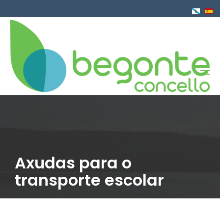
Ir
o
contido
principal
Axudas para o
transporte escolar