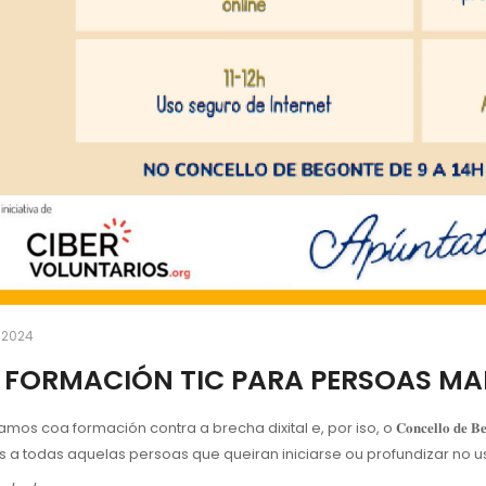
 2024
 FORMACIÓN TIC PARA PERSOAS MA
s coa formación contra a brecha dixital e, por iso, o 𝐂𝐨𝐧𝐜𝐞𝐥𝐥𝐨 𝐝𝐞 𝐁𝐞𝐠𝐨𝐧𝐭
s a todas aquelas persoas que queiran iniciarse ou profundizar no uso