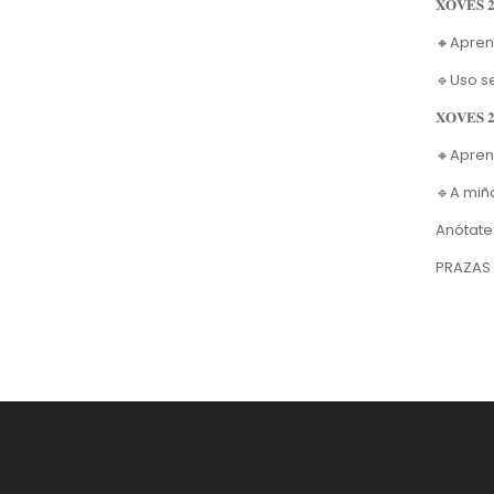
𝐗𝐎𝐕𝐄𝐒 𝟐
🔸Apren
🔹Uso se
𝐗𝐎𝐕𝐄𝐒 𝟐
🔸Apren
🔹A miñ
Anótate
PRAZAS 