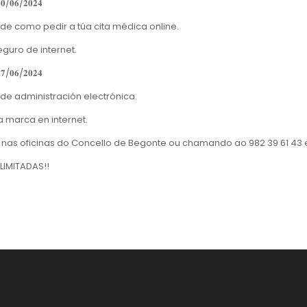
𝟎/𝟎𝟔/𝟐𝟎𝟐𝟒
de como pedir a túa cita médica online.
guro de internet.
𝟕/𝟎𝟔/𝟐𝟎𝟐𝟒
de administración electrónica.
a marca en internet.
 nas oficinas do Concello de Begonte ou chamando ao 982 39 61 43 
LIMITADAS!!