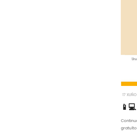
17 XUÑO
📱
Continuamo
gratuíto