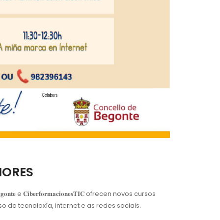
IORES
 e 𝐂𝐢𝐛𝐞𝐫𝐟𝐨𝐫𝐦𝐚𝐜𝐢𝐨𝐧𝐞𝐬𝐓𝐈𝐂 ofrecen novos cursos
 da tecnoloxía, internet e as redes sociais.