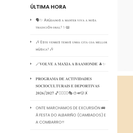
ÚLTIMA HORA
🗣️✨ Axúᴅᴀɴᴏs ᴀ ᴍᴀɴᴛᴇʀ ᴠɪᴠᴀ ᴀ ɴᴏsᴀ
ᴛʀᴀᴅɪᴄɪóɴ ᴏʀᴀʟ! ✨📖
🎶 Esᴛᴇ ᴠᴇɴʀᴇs ᴛᴇᴍᴏs ᴜɴʜᴀ ᴄɪᴛᴀ ᴄᴏᴀ ᴍᴇʟʟᴏʀ
ᴍúsɪᴄᴀ! 🎶
🪄𝐕𝐎𝐋𝐕𝐄 𝐀 𝐌𝐀𝐗𝐈𝐀 𝐀 𝐁𝐀𝐀𝐌𝐎𝐍𝐃𝐄 🎩✨
𝐏𝐑𝐎𝐆𝐑𝐀𝐌𝐀 𝐃𝐄 𝐀𝐂𝐓𝐈𝐕𝐈𝐃𝐀𝐃𝐄𝐒
𝐒𝐎𝐂𝐈𝐎𝐂𝐔𝐋𝐓𝐔𝐑𝐀𝐈𝐒 𝐄 𝐃𝐄𝐏𝐎𝐑𝐓𝐈𝐕𝐀𝐒
𝟐𝟎𝟐𝟔/𝟐𝟎𝟐𝟕 🏀🏊‍♀️🧘‍♀️🎭🎨🎺🎲🤸
ONTE MARCHAMOS DE EXCURSIÓN 🚌
Á FESTA DO ALBARIÑO (CAMBADOS) E
A COMBARRO!!