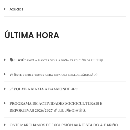
Axudas
ÚLTIMA HORA
🗣️✨ Axúᴅᴀɴᴏs ᴀ ᴍᴀɴᴛᴇʀ ᴠɪᴠᴀ ᴀ ɴᴏsᴀ ᴛʀᴀᴅɪᴄɪóɴ ᴏʀᴀʟ! ✨📖
🎶 Esᴛᴇ ᴠᴇɴʀᴇs ᴛᴇᴍᴏs ᴜɴʜᴀ ᴄɪᴛᴀ ᴄᴏᴀ ᴍᴇʟʟᴏʀ ᴍúsɪᴄᴀ! 🎶
🪄𝐕𝐎𝐋𝐕𝐄 𝐀 𝐌𝐀𝐗𝐈𝐀 𝐀 𝐁𝐀𝐀𝐌𝐎𝐍𝐃𝐄 🎩✨
𝐏𝐑𝐎𝐆𝐑𝐀𝐌𝐀 𝐃𝐄 𝐀𝐂𝐓𝐈𝐕𝐈𝐃𝐀𝐃𝐄𝐒 𝐒𝐎𝐂𝐈𝐎𝐂𝐔𝐋𝐓𝐔𝐑𝐀𝐈𝐒 𝐄
𝐃𝐄𝐏𝐎𝐑𝐓𝐈𝐕𝐀𝐒 𝟐𝟎𝟐𝟔/𝟐𝟎𝟐𝟕 🏀🏊‍♀️🧘‍♀️🎭🎨🎺🎲🤸
ONTE MARCHAMOS DE EXCURSIÓN 🚌 Á FESTA DO ALBARIÑO