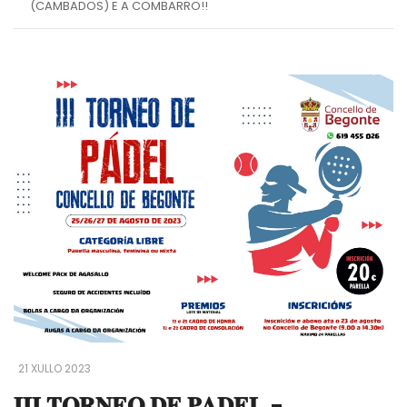
(CAMBADOS) E A COMBARRO!!
21 XULLO 2023
𝐈𝐈𝐈 𝐓𝐎𝐑𝐍𝐄𝐎 𝐃𝐄 𝐏𝐀𝐃𝐄𝐋 -