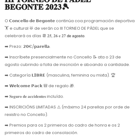
𝐁𝐄𝐆𝐎𝐍𝐓𝐄 𝟐𝟎𝟐𝟑🎾
O 𝗖𝗼𝗻𝗰𝗲𝗹𝗹𝗼 𝗱𝗲 𝗕𝗲𝗴𝗼𝗻𝘁𝗲 continúa coa programación deportiva
🏋️ e cultural 🥁 de verán co III TORNEO DE PÁDEL que se
celebrará os días 📆 𝟐𝟓, 𝟐𝟔 𝐞 𝟐𝟕 𝗱𝗲 𝗮𝗴𝗼𝘀𝘁𝗼.
➡️ Prezo: 𝟮𝟬€/𝗽𝗮𝗿𝗲𝗹𝗹𝗮.
➡️ Inscríbete presencialmente no Concello 📝 ata o 23 de
agosto cubrindo a folla de inscrición e aboando a cantidade.
➡️ Categoría 𝗟𝗜𝗕𝗥𝗘 (masculina, feminina ou mixta). 🏆
➡️ 𝗪𝗲𝗹𝗰𝗼𝗺𝗲 𝗣𝗮𝗰𝗸 🎒 de regalo 🎁.
➡️ 𝐒𝐞𝐠𝐮𝐫𝐨 𝐝𝐞 𝐚𝐜𝐜𝐢𝐝𝐞𝐧𝐭𝐞𝐬 incluído.
➡️ INSCRICIÓNS LIMITADAS ⚠️ (máximo 24 parellas por orde de
rexistro no Concello).
➡️ Premios para os 2 primeiros do cadro de honra e os 2
primeiros do cadro de consolación.