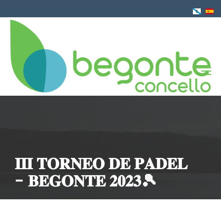
Ir
o
contido
principal
𝐈𝐈𝐈 𝐓𝐎𝐑𝐍𝐄𝐎 𝐃𝐄 𝐏𝐀𝐃𝐄𝐋
- 𝐁𝐄𝐆𝐎𝐍𝐓𝐄 𝟐𝟎𝟐𝟑🎾