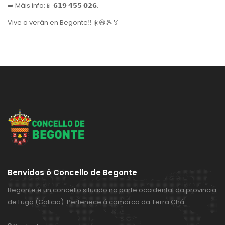
➡️ Máis info:📱 𝟲𝟭𝟵 𝟰𝟱𝟱 𝟬𝟮𝟲.
Vive o verán en Begonte‼️ ☀️😃🎾🏅
Benvidos ó Concello de Begonte
Begonte é un concello situado na parte occidental da provincia
de Lugo (Galicia). Pertenece á comarca da Terra Chá.