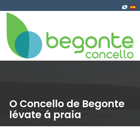
Ir
o
contido
principal
O Concello de Begonte
lévate á praia