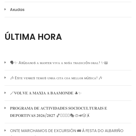
Axudas
ÚLTIMA HORA
🗣️✨ Axúᴅᴀɴᴏs ᴀ ᴍᴀɴᴛᴇʀ ᴠɪᴠᴀ ᴀ ɴᴏsᴀ ᴛʀᴀᴅɪᴄɪóɴ ᴏʀᴀʟ! ✨📖
🎶 Esᴛᴇ ᴠᴇɴʀᴇs ᴛᴇᴍᴏs ᴜɴʜᴀ ᴄɪᴛᴀ ᴄᴏᴀ ᴍᴇʟʟᴏʀ ᴍúsɪᴄᴀ! 🎶
🪄𝐕𝐎𝐋𝐕𝐄 𝐀 𝐌𝐀𝐗𝐈𝐀 𝐀 𝐁𝐀𝐀𝐌𝐎𝐍𝐃𝐄 🎩✨
𝐏𝐑𝐎𝐆𝐑𝐀𝐌𝐀 𝐃𝐄 𝐀𝐂𝐓𝐈𝐕𝐈𝐃𝐀𝐃𝐄𝐒 𝐒𝐎𝐂𝐈𝐎𝐂𝐔𝐋𝐓𝐔𝐑𝐀𝐈𝐒 𝐄
𝐃𝐄𝐏𝐎𝐑𝐓𝐈𝐕𝐀𝐒 𝟐𝟎𝟐𝟔/𝟐𝟎𝟐𝟕 🏀🏊‍♀️🧘‍♀️🎭🎨🎺🎲🤸
ONTE MARCHAMOS DE EXCURSIÓN 🚌 Á FESTA DO ALBARIÑO